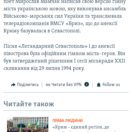
поет Мирослав Мамчак написав свою версію гімну
міста українською мовою, яку виконував ансамбль
Військово–морських сил України та транслювала
телерадіокомпанія ВМСУ «Бриз», що до анексії
Криму базувалася в Севастополі.
Пісня «Легандарний Севастополь» і до анексії
півострова була офіційним гімном міста–героя. Він
був затверджений рішенням I сесії міськради XXII
скликання від 29 липня 1994 року.
Поділитись
Читати без VPN
Follow us
Читайте також
ПРАВА ЛЮДИНИ
«Крим – єдиний регіон, де