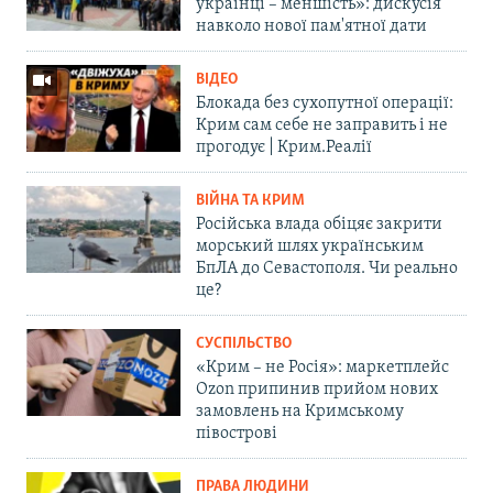
українці – меншість»: дискусія
навколо нової пам'ятної дати
ВІДЕО
Блокада без сухопутної операції:
Крим сам себе не заправить і не
прогодує | Крим.Реалії
ВІЙНА ТА КРИМ
Російська влада обіцяє закрити
морський шлях українським
БпЛА до Севастополя. Чи реально
це?
СУСПІЛЬСТВО
«Крим – не Росія»: маркетплейс
Ozon припинив прийом нових
замовлень на Кримському
півострові
ПРАВА ЛЮДИНИ