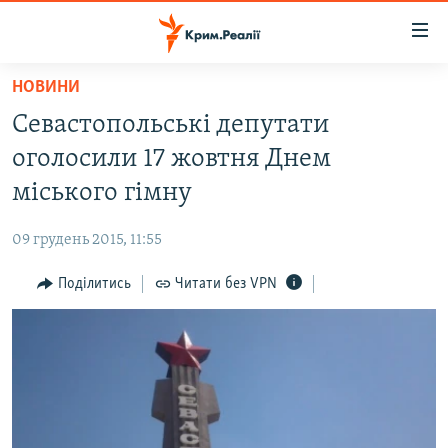
Доступність
посилання
Перейти
НОВИНИ
до
НОВИНИ
Севастопольські депутати
основного
ВОДА.КРИМ
матеріалу
оголосили 17 жовтня Днем
ВІДЕО ТА ФОТО
Перейти
міського гімну
до
ПОЛІТИКА
основної
09 грудень 2015, 11:55
БЛОГИ
навігації
Перейти
Поділитись
Читати без VPN
ПОГЛЯД
до
ІНТЕРВ'Ю
пошуку
ВСЕ ЗА ДЕНЬ
СПЕЦПРОЕКТИ
ЯК ОБІЙТИ БЛОКУВАННЯ
ДЕПОРТАЦІЯ