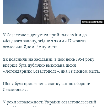
ВІДЕОУРОКИ «ELIFBE»
Русский
СВІДЧЕННЯ ОКУПАЦІЇ
Qırımtatar
УКРАЇНСЬКА ПРОБЛЕМА КРИМУ
ДОЛУЧАЙСЯ!
ІНФОГРАФІКА
У Севастополі депутати прийняли зміни до
місцевого закону, згідно з якими 17 жовтня
оголосили Днем гімну міста.
Усі сайти RFE/RL
Як пояснили на засіданні, в цей день 1954 року
вперше була публічно виконана пісня
«Легендарний Севастополь», яка і є гімном міста.
Пісня була присвячена святкуванню оборони
Севастополя.
У роки незалежності України севастопольський