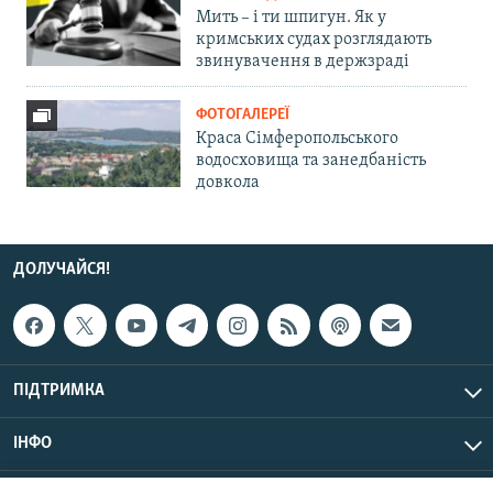
Мить – і ти шпигун. Як у
кримських судах розглядають
звинувачення в держзраді
ФОТОГАЛЕРЕЇ
Краса Сімферопольського
водосховища та занедбаність
довкола
ДОЛУЧАЙСЯ!
ПІДТРИМКА
ІНФО