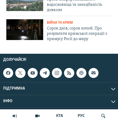
водосховища та занедбаність
довкола
ВІЙНА ТА КРИМ
Сорок днів, сорок ночей. Про
результати кримської операції з
примусу Росії до миру
ДОЛУЧАЙСЯ!
ПІДТРИМКА
ІНФО
© Крим.Реалії, 2026 | Усі права застережено.
КТА
РУС