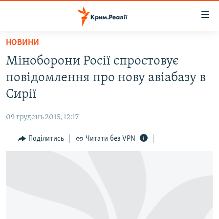
Доступність
посилання
Перейти
НОВИНИ
до
НОВИНИ
Міноборони Росії спростовує
основного
ВОДА.КРИМ
матеріалу
повідомлення про нову авіабазу в
ВІДЕО ТА ФОТО
Перейти
Сирії
до
ПОЛІТИКА
основної
09 грудень 2015, 12:17
БЛОГИ
навігації
Перейти
Поділитись
Читати без VPN
ПОГЛЯД
до
ІНТЕРВ'Ю
пошуку
ВСЕ ЗА ДЕНЬ
СПЕЦПРОЕКТИ
ЯК ОБІЙТИ БЛОКУВАННЯ
ДЕПОРТАЦІЯ