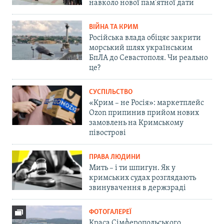
навколо нової пам'ятної дати
ВІЙНА ТА КРИМ
Російська влада обіцяє закрити
морський шлях українським
БпЛА до Севастополя. Чи реально
це?
СУСПІЛЬСТВО
«Крим – не Росія»: маркетплейс
Ozon припинив прийом нових
замовлень на Кримському
півострові
ПРАВА ЛЮДИНИ
Мить – і ти шпигун. Як у
кримських судах розглядають
звинувачення в держзраді
ФОТОГАЛЕРЕЇ
Краса Сімферопольського