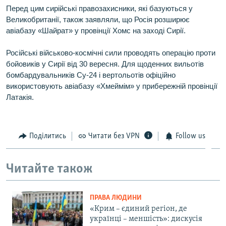
Перед цим сирійські правозахисники, які базуються у
Великобританії, також заявляли, що Росія розширює
авіабазу «Шайрат» у провінції Хомс на заході Сирії.
Російські військово-космічні сили проводять операцію проти
бойовиків у Сирії від 30 вересня. Для щоденних вильотів
бомбардувальників Су-24 і вертольотів офіційно
використовують авіабазу «Хмеймім» у прибережній провінції
Латакія.
Поділитись
Читати без VPN
Follow us
Читайте також
ПРАВА ЛЮДИНИ
«Крим – єдиний регіон, де
українці – меншість»: дискусія