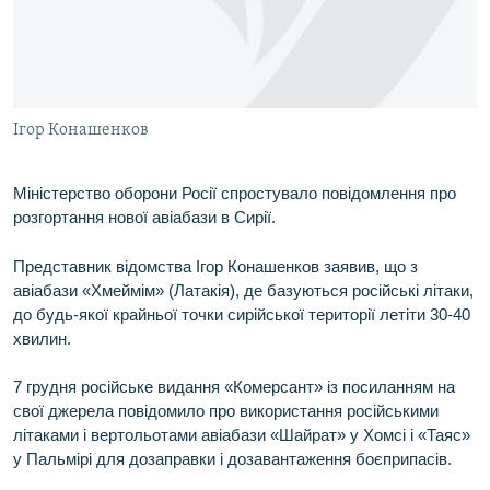
ВІДЕОУРОКИ «ELIFBE»
Русский
СВІДЧЕННЯ ОКУПАЦІЇ
Qırımtatar
УКРАЇНСЬКА ПРОБЛЕМА КРИМУ
Ігор Конашенков
ДОЛУЧАЙСЯ!
ІНФОГРАФІКА
Міністерство оборони Росії спростувало повідомлення про
розгортання нової авіабази в Сирії.
Усі сайти RFE/RL
Представник відомства Ігор Конашенков заявив, що з
авіабази «Хмеймім» (Латакія), де базуються російські літаки,
до будь-якої крайньої точки сирійської території летіти 30-40
хвилин.
7 грудня російське видання «Комерсант» із посиланням на
свої джерела повідомило про використання російськими
літаками і вертольотами авіабази «Шайрат» у Хомсі і «Таяс»
у Пальмірі для дозаправки і дозавантаження боєприпасів.