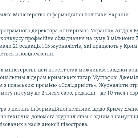
мляє Міністерство інформаційної політики України.
програмного директора «Інтерньюз-Україна» Андрія Ку
 конкурсу професійне обладнання на суму 3 мільйони 
али 21 редакція і 15 журналістів, які працюють у Криму
еться в повідомленні.
в міністерстві, цей проект став можливим завдяки ко
ональним лідером кримських татар Мустафою Джемілє
м з польською премією «Солідарність». Журналісти от
могу на суму до 2 тисяч євро, редакції – до 10 тисяч євр
тра з питань інформаційної політики щодо Криму Емі
 що технічна допомога журналістам є одним з найуспі
ізованих з часів анексії півострова.