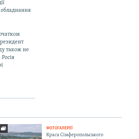
ії
о обладнання
початком
президент
ду також не
 Росія
ої
ФОТОГАЛЕРЕЇ
Краса Сімферопольського