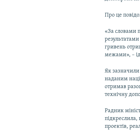
ВІДЕОУРОКИ «ELIFBE»
СВІДЧЕННЯ ОКУПАЦІЇ
Про це повідо
УКРАЇНСЬКА ПРОБЛЕМА КРИМУ
«За словами 
ІНФОГРАФІКА
результатами
гривень отрим
межами», – ід
Як зазначили 
наданим наці
отримав разо
технічну допо
Радник мініс
підкреслила,
проектів, реал