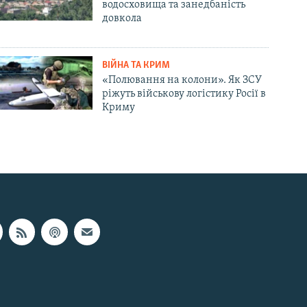
водосховища та занедбаність
довкола
ВІЙНА ТА КРИМ
«Полювання на колони». Як ЗСУ
ріжуть військову логістику Росії в
Криму