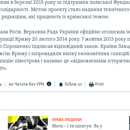
или в березні 2015 року за підтримки польської Фундац
солідарності. Метою проекту стало надання технічног
 редакціям, які працюють із кримської темою.
ла Росія. Верховна Рада України офіційно оголосила 
упації Криму 20 лютого 2014 року. 7 жовтня 2015 року 
о Порошенко підписав відповідний закон. Країни Захо
ксію Криму і запровадили низку економічних санкцій.
пацію півострова і називає це «відновленням історичн
і».
ь
Читати без VPN
Follow us
Print
ПРАВА ЛЮДИНИ
Мить – і ти шпигун. Як у