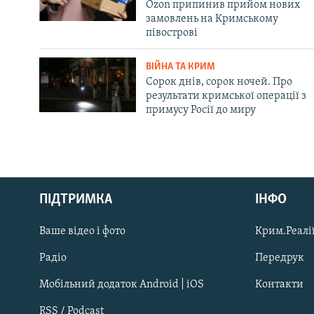
Ozon припинив прийом нових
замовлень на Кримському
півострові
ВІЙНА ТА КРИМ
Сорок днів, сорок ночей. Про
результати кримської операції з
примусу Росії до миру
Русский
Qırımtatar
ПІДТРИМКА
ІНФО
Ваше відео і фото
Крим.Реалії
ДОЛУЧАЙСЯ!
Радіо
Передрук
Мобільний додаток Android | iOS
Контакти
RSS / Podcast