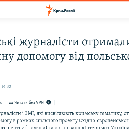
ькі журналісти отримал
чну допомогу від польськ
 14:32
ь
Читати без VPN
рналісти і ЗМІ, які висвітлюють кримську тематику, 
омогу в рамках спільного проекту Східно-європейськог
го центру (Польща) та організації «Інтерньюз-Україна