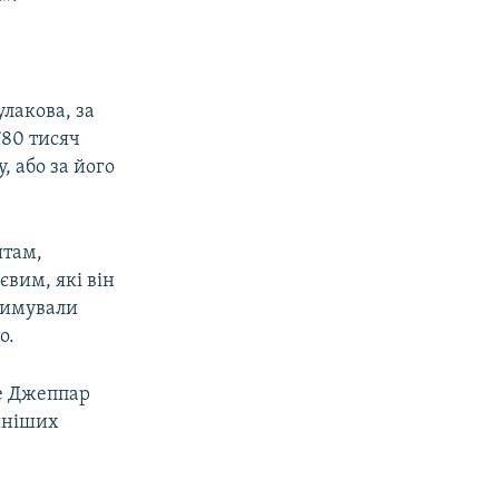
лакова, за
780 тисяч
, або за його
штам,
вим, які він
римували
о.
не Джеппар
шніших