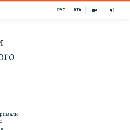
РУС
КТА
и
ого
отримали
о
».