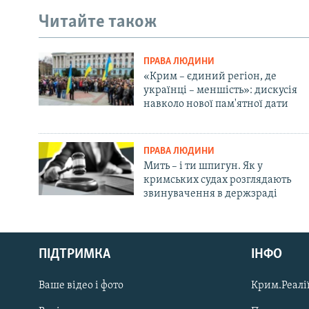
Читайте також
ПРАВА ЛЮДИНИ
«Крим – єдиний регіон, де
українці – меншість»: дискусія
навколо нової пам'ятної дати
ПРАВА ЛЮДИНИ
Мить – і ти шпигун. Як у
кримських судах розглядають
звинувачення в держзраді
Русский
ПІДТРИМКА
ІНФО
Qırımtatar
Ваше відео і фото
Крим.Реалії
ДОЛУЧАЙСЯ!