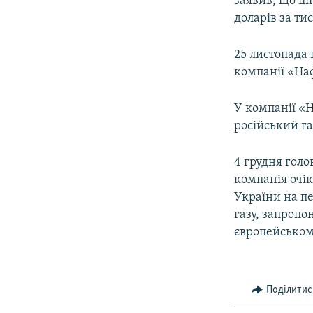
заявив, що ці
доларів за ти
25 листопада
компанії «Наф
У компанії «
російський га
4 грудня голо
компанія очік
України на пе
газу, запроп
європейськом
Поділитис