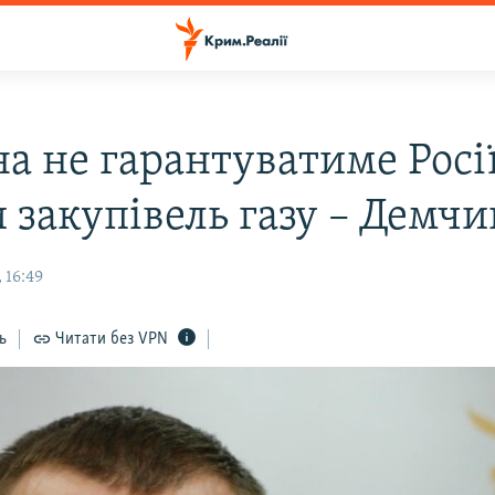
на не гарантуватиме Росі
и закупівель газу – Демч
 16:49
ь
Читати без VPN