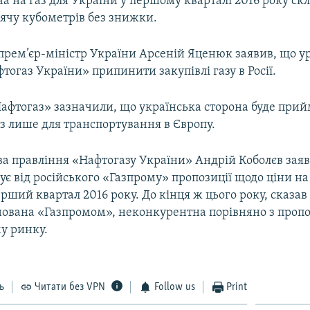
на на газ для України у першому кварталі 2016 року с
сячу кубометрів без знижки.
 прем’єр-міністр України Арсеній Яценюк заявив, що у
тогаз України» припинити закупівлі газу в Росії.
Нафтогаз» зазначили, що українська сторона буде при
з лише для транспортування в Європу.
ва правління «Нафтогазу України» Андрій Коболєв зая
ує від російського «Газпрому» пропозиції щодо ціни на
рший квартал 2016 року. До кінця ж цього року, сказав 
онована «Газпромом», неконкурентна порівняно з проп
у ринку.
ь
Читати без VPN
Follow us
Print