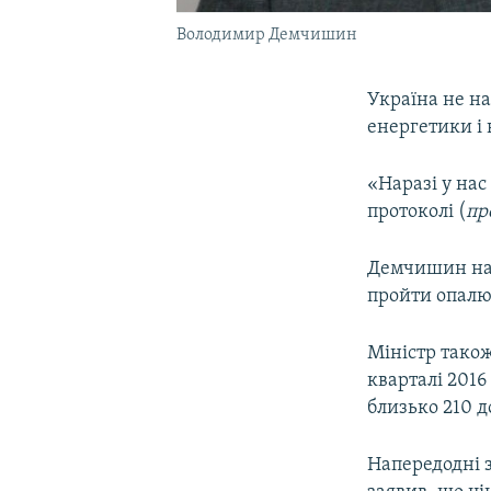
Володимир Демчишин
Україна не на
енергетики і
«Наразі у нас
протоколі (
пр
Демчишин наг
пройти опалюв
Міністр також
кварталі 2016
близько 210 д
Напередодні 