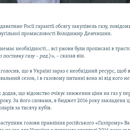
даватиме Росії гарантії обсягу закупівель газу, повідом
 вугільної промисловості Володимир Демчишин.
 немає необхідності… всі умови були прописані в трис
о поставку газу – ред.
)», – сказав він.
олосив, що в Україні зараз є необхідний ресурс, щоб 
альний сезон, і в газовому питанні вона ні від кого н
 додав, що відомство очікує зниження ціни на газ у п
 року. За його словами, в бюджет 2016 року закладена ц
оларів за тисячу кубів.
заступник голови правління російського «Газпрому» Ва