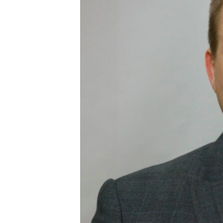
ВІДЕОУРОКИ «ELIFBE»
СВІДЧЕННЯ ОКУПАЦІЇ
УКРАЇНСЬКА ПРОБЛЕМА КРИМУ
ІНФОГРАФІКА