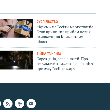
СУСПІЛЬСТВО
«Крим – не Росія»: маркетплейс
Ozon припинив прийом нових
замовлень на Кримському
півострові
ВІЙНА ТА КРИМ
Сорок днів, сорок ночей. Про
результати кримської операції з
примусу Росії до миру