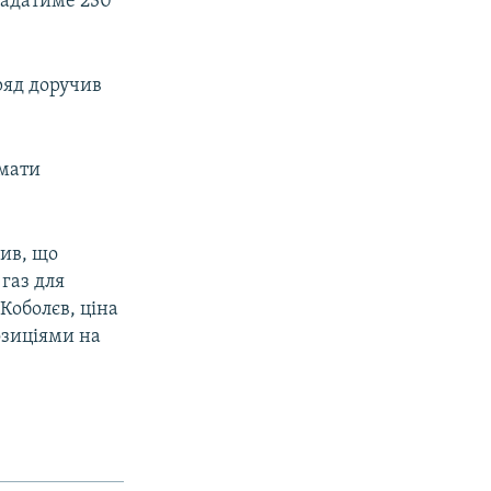
кладатиме 230
ряд доручив
ймати
вив, що
 газ для
Коболєв, ціна
озиціями на