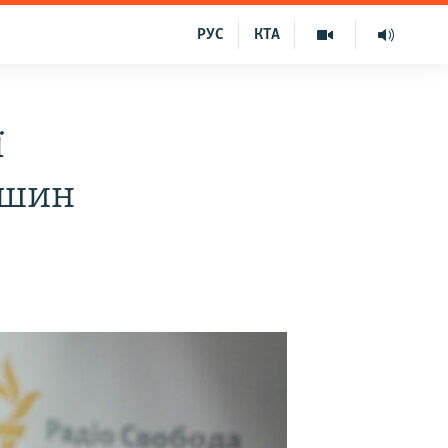
РУС
КТА
ї
ишин