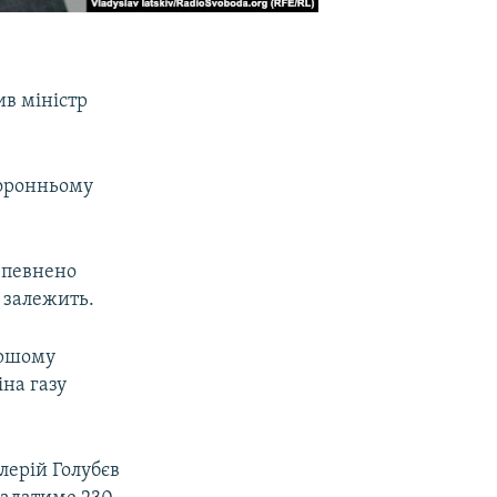
ив міністр
торонньому
впевнено
е залежить.
ершому
іна газу
лерій Голубєв