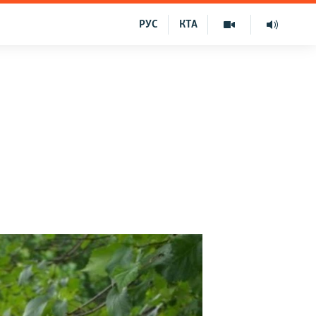
РУС
КТА