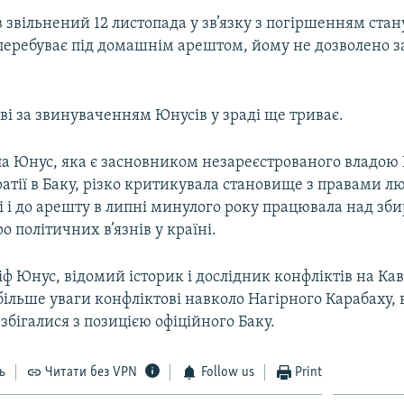
 звільнений 12 листопада у зв’язку з погіршенням стану
 перебуває під домашнім арештом, йому не дозволено 
ві за звинуваченням Юнусів у зраді ще триває.
ла Юнус, яка є засновником незареєстрованого владою 
атії в Баку, різко критикувала становище з правами л
 і до арешту в липні минулого року працювала над зб
о політичних в’язнів у країні.
ф Юнус, відомий історик і дослідник конфліктів на Кав
більше уваги конфліктові навколо Нагірного Карабаху
збігалися з позицією офіційного Баку.
ь
Читати без VPN
Follow us
Print