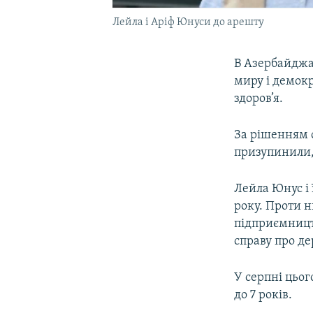
Лейла і Аріф Юнуси до арешту
В Азербайджа
миру і демокр
здоров’я.
За рішенням с
призупинили, 
Лейла Юнус і 
року. Проти 
підприємництв
справу про д
У серпні цього
до 7 років.