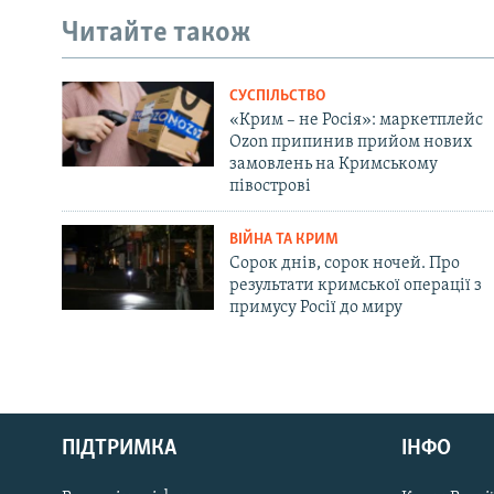
Читайте також
СУСПІЛЬСТВО
«Крим – не Росія»: маркетплейс
Ozon припинив прийом нових
замовлень на Кримському
півострові
ВІЙНА ТА КРИМ
Сорок днів, сорок ночей. Про
результати кримської операції з
примусу Росії до миру
Русский
ПІДТРИМКА
ІНФО
Qırımtatar