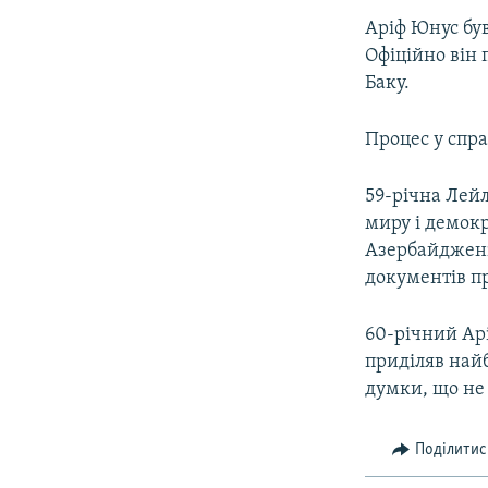
Аріф Юнус був
Офіційно він
Баку.
Процес у спра
59-річна Лей
миру і демокр
Азербайджені
документів пр
60-річний Арі
приділяв най
думки, що не 
Поділитис