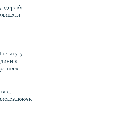
 здоров’я.
залишати
Інституту
юдини в
иранням
казі,
, висловлюючи