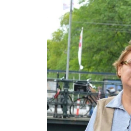
ВІДЕОУРОКИ «ELIFBE»
СВІДЧЕННЯ ОКУПАЦІЇ
УКРАЇНСЬКА ПРОБЛЕМА КРИМУ
ІНФОГРАФІКА