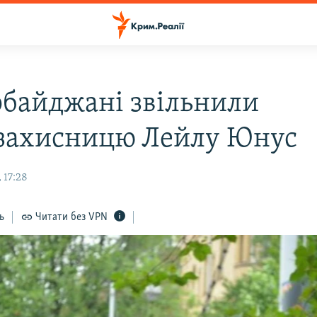
рбайджані звільнили
захисницю Лейлу Юнус
 17:28
ь
Читати без VPN