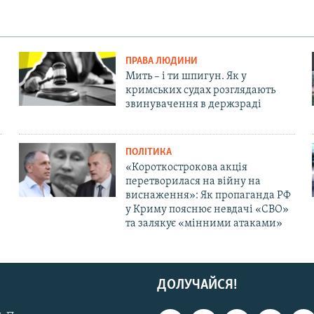
ПРАВА ЛЮДИНИ
Мить – і ти шпигун. Як у
кримських судах розглядають
звинувачення в держзраді
ПОЛІТИКА
«Короткострокова акція
перетворилася на війну на
виснаження»: Як пропаганда РФ
у Криму пояснює невдачі «СВО»
та залякує «мінними атаками»
ДОЛУЧАЙСЯ!