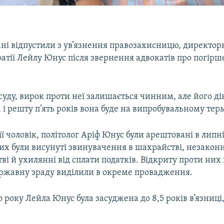
ні відпустили з ув’язнення правозахисницю, директорк
атії Лейлу Юнус після звернення адвокатів про погірше
уду, вирок проти неї залишається чинним, але його д
і решту п’ять років вона буде на випробувальному терм
її чоловік, політолог Аріф Юнус були арештовані в липн
них були висунуті звинувачення в шахрайстві, незакон
і й ухилянні від сплати податків. Відкриту проти ни
ержавну зраду виділили в окреме провадження.
 року Лейла Юнус була засуджена до 8,5 років в’язниці, 