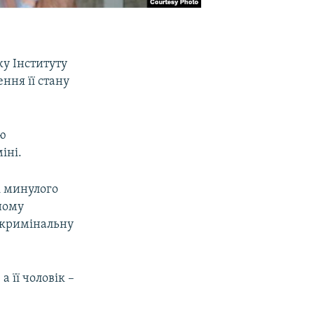
у Інституту
ння її стану
ію
іні.
і минулого
ному
х кримінальну
а її чоловік –