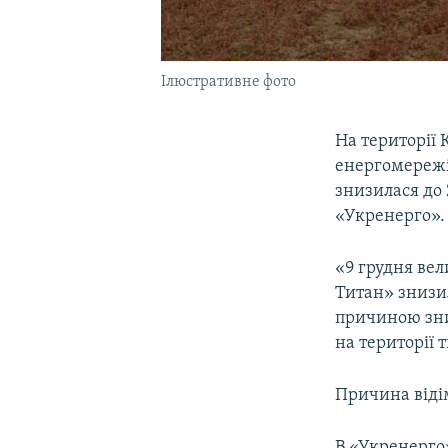
Ілюстративне фото
На території 
енергомережі,
знизилася до 
«Укренерго».
«9 грудня вел
Титан» знизил
причиною зни
на території 
Причина відім
В «Укренерго