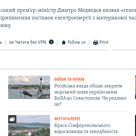
ійський прем‘єр-міністр Дмитро Медведєв назвав «гено
припинення поставок електроенергії з материкової ча
риму.
ь
Читати без VPN
Follow us
Print
ВІЙНА ТА КРИМ
Російська влада обіцяє закрити
морський шлях українським
БпЛА до Севастополя. Чи реально
це?
ФОТОГАЛЕРЕЇ
Краса Сімферопольського
водосховища та занедбаність