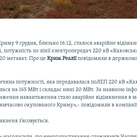
Криму 9 грудня, близько 16:12, сталося аварійне відімк
 потужність по лінії електропередач 220 кВ «Каховськ
20 мегават. Про це
Крим.Реалії
повідомили в держкомп
ичина потужності, яка передавалася поЛЕП 220 кВ «Ка
ася на 165 МВт і складає нині 20 МВт. За наявною інф
ження навантаження стало аварійне відімкнення в м
тимчасово окупованого Криму»,– повідомили в компанії
кненя з‘ясовується.
» наголосили, що енергопостачання споживачів Чаплин