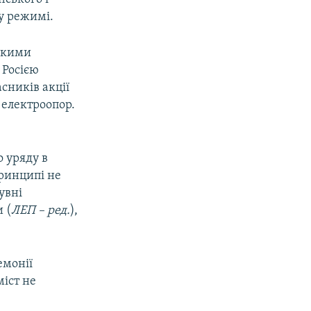
у режимі.
 якими
 Росією
сників акції
 електроопор.
о уряду в
принципі не
увні
 (
ЛЕП – ред.
),
емонії
міст не