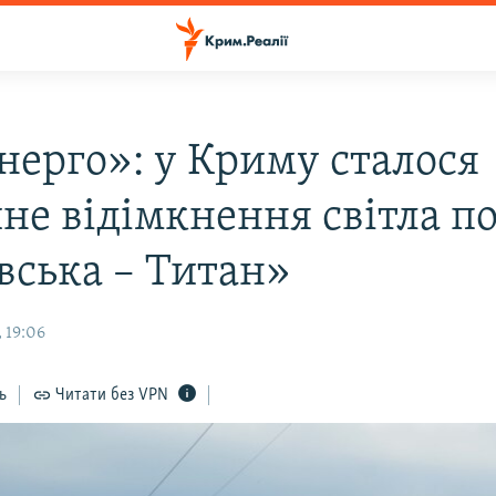
нерго»: у Криму сталося
не відімкнення світла по
вська – Титан»
 19:06
ь
Читати без VPN