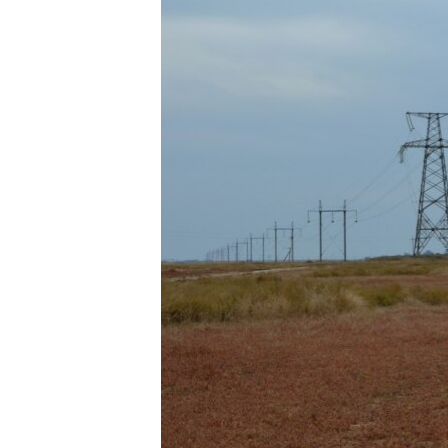
ВІДЕОУРОКИ «ELIFBE»
СВІДЧЕННЯ ОКУПАЦІЇ
УКРАЇНСЬКА ПРОБЛЕМА КРИМУ
ІНФОГРАФІКА