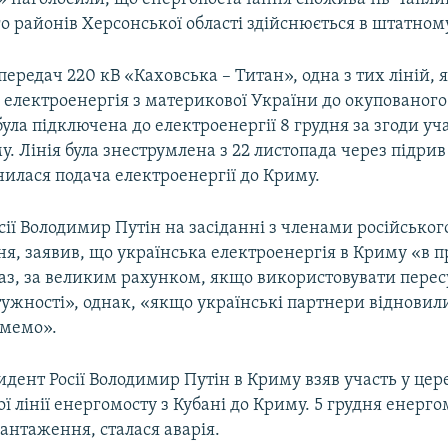
о районів Херсонської області здійснюється в штатном
передач 220 кВ «Каховська – Титан», одна з тих ліній,
 електроенергія з материкової України до окупованого
ула підключена до електроенергії 8 грудня за згоди уча
. Лінія була знеструмлена з 22 листопада через підрив
илася подача електроенергії до Криму.
ії Володимир Путін на засіданні з членами російськог
дня, заявив, що українська електроенергія в Криму «в 
раз, за великим рахунком, якщо використовувати перес
ужності», однак, «якщо українські партнери відновили
зьмемо».
идент Росії Володимир Путін в Криму взяв участь у цер
ї лінії енергомосту з Кубані до Криму. 5 грудня енерго
антаження, сталася аварія.