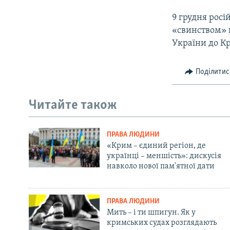
9 грудня рос
«свинством» 
України до К
Поділитис
Читайте також
ПРАВА ЛЮДИНИ
«Крим – єдиний регіон, де
українці – меншість»: дискусія
навколо нової пам'ятної дати
ПРАВА ЛЮДИНИ
Мить – і ти шпигун. Як у
кримських судах розглядають