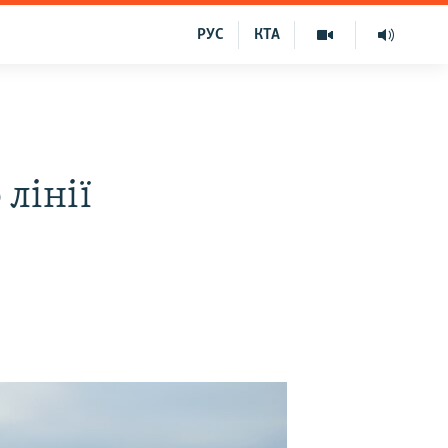
РУС
КТА
 лінії