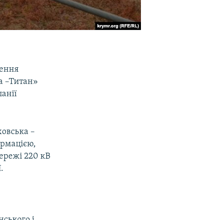
нення
а –Титан»
анії
ховська –
ормацією,
ережі 220 кВ
.
ського і