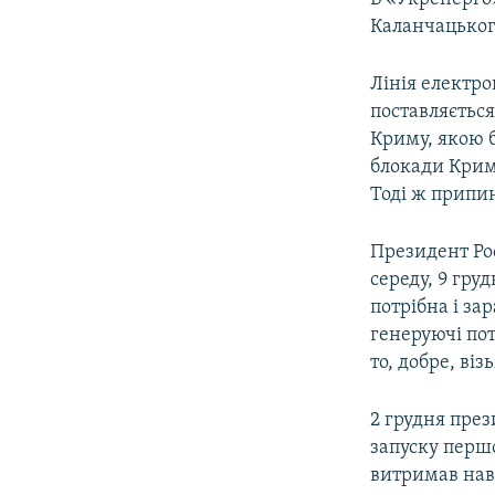
Каланчацьког
Лінія електро
поставляється
Криму, якою б
блокади Криму
Тоді ж припин
Президент Рос
середу, 9 гру
потрібна і за
генеруючі пот
то, добре, ві
2 грудня през
запуску першо
витримав нав