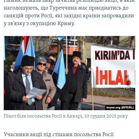
Намик Кемаль Баяр зачитав резолюцію акції, в якій
наголошують, що Туреччина має приєднатись до
санкцій проти Росії, які західні країни запровадили
у зв'язку з окупацією Криму.
Пікет біля посольства Росії в Анкарі, 10 грудня 2015 року
Учасники акції під стінами посольства Росії