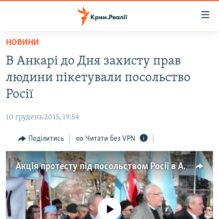
Доступність
посилання
Перейти
НОВИНИ
до
НОВИНИ
В Анкарі до Дня захисту прав
основного
ВОДА.КРИМ
матеріалу
людини пікетували посольство
ВІДЕО ТА ФОТО
Перейти
Росії
до
ПОЛІТИКА
основної
10 грудень 2015, 19:54
БЛОГИ
навігації
Перейти
Поділитись
Читати без VPN
ПОГЛЯД
до
ІНТЕРВ'Ю
пошуку
Акція протесту під посольством Росії в Анкарі (відео)
ВСЕ ЗА ДЕНЬ
СПЕЦПРОЕКТИ
No media source currently available
ЯК ОБІЙТИ БЛОКУВАННЯ
ДЕПОРТАЦІЯ