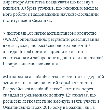
директору Агентства поєднувати цю посаду з
іншими. Хабрієв уточнив, що основним місцем
його роботи є Національний науково-дослідний
інститут імені Семашка.
У листопаді Всесвітнє антидопінгове агентство
(WADA) оприлюднило результати розслідування,
яке з’ясувало, що російські легкоатлетичні й
антидопінгові органи сприяли вживанню
спортсменами заборонених допінгових препаратів
і покривали таке вживання.
Міжнародна асоціація легкоатлетичних федерацій
зупинила на невизначений термін членство
Всеросійської асоціації легкої атлетики через
скандал із уживанням допінгу. Це означає, що
російські легкоатлети не зможуть взяти участь в
Олімпійських іграх 2016 року в Бразилії, як і в