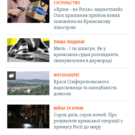
СУСПІЛЬСТВО
«Крим – не Росія»: маркетплейс
Ozon припинив прийом нових
замовлень на Кримському
півострові
ПРАВА ЛЮДИНИ
Мить – і ти шпигун. Як у
кримських судах розглядають
звинувачення в держзраді
ФОТОГАЛЕРЕЇ
Краса Сімферопольського
водосховища та занедбаність
довкола
ВІЙНА ТА КРИМ
Сорок днів, сорок ночей. Про
результати кримської операції з
примусу Росії до миру