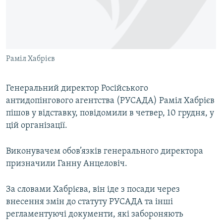
ВІДЕОУРОКИ «ELIFBE»
Русский
СВІДЧЕННЯ ОКУПАЦІЇ
Qırımtatar
УКРАЇНСЬКА ПРОБЛЕМА КРИМУ
Раміл Хабрієв
ДОЛУЧАЙСЯ!
ІНФОГРАФІКА
Генеральний директор Російського
антидопінгового агентства (РУСАДА) Раміл Хабрієв
Усі сайти RFE/RL
пішов у відставку, повідомили в четвер, 10 грудня, у
цій організації.
Виконувачем обов’язків генерального директора
призначили Ганну Анцеловіч.
За словами Хабрієва, він іде з посади через
внесення змін до статуту РУСАДА та інші
регламентуючі документи, які забороняють