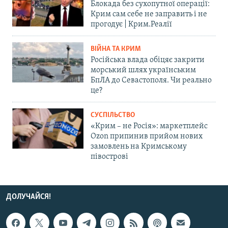
Блокада без сухопутної операції:
Крим сам себе не заправить і не
прогодує | Крим.Реалії
ВІЙНА ТА КРИМ
Російська влада обіцяє закрити
морський шлях українським
БпЛА до Севастополя. Чи реально
це?
СУСПІЛЬСТВО
«Крим – не Росія»: маркетплейс
Ozon припинив прийом нових
замовлень на Кримському
півострові
ДОЛУЧАЙСЯ!