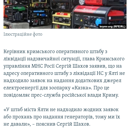
ВІДЕОУРОКИ «ELIFBE»
Русский
СВІДЧЕННЯ ОКУПАЦІЇ
Qırımtatar
УКРАЇНСЬКА ПРОБЛЕМА КРИМУ
Ілюстраційне фото
ДОЛУЧАЙСЯ!
ІНФОГРАФІКА
Керівник кримського оперативного штабу з
ліквідації надзвичайної ситуації, глава Кримського
Усі сайти RFE/RL
управління МНС Росії Сергій Шахов заявив, що на
адресу оперативного штабу з ліквідації НС у Ялті не
надходило заявок на надання додаткових джерел
електроенергії для зоопарку «Казка». Про це
повідомляє прес-служба російської влади Криму.
«У штаб міста Ялти не надходило жодних заявок
або прохань про надання генераторів, тому ми їх
не давали», – пояснив Сергій Шахов.