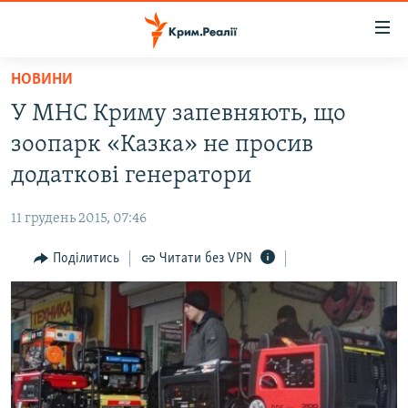
Доступність
посилання
Перейти
НОВИНИ
до
НОВИНИ
У МНС Криму запевняють, що
основного
ВОДА.КРИМ
матеріалу
зоопарк «Казка» не просив
ВІДЕО ТА ФОТО
Перейти
додаткові генератори
до
ПОЛІТИКА
основної
11 грудень 2015, 07:46
БЛОГИ
навігації
Перейти
Поділитись
Читати без VPN
ПОГЛЯД
до
ІНТЕРВ'Ю
пошуку
ВСЕ ЗА ДЕНЬ
СПЕЦПРОЕКТИ
ЯК ОБІЙТИ БЛОКУВАННЯ
ДЕПОРТАЦІЯ