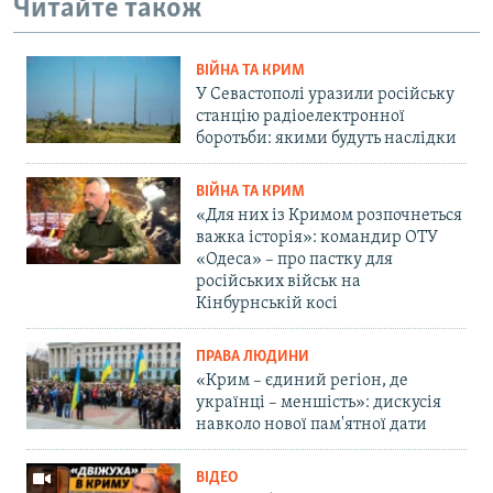
Читайте також
ВІЙНА ТА КРИМ
У Севастополі уразили російську
станцію радіоелектронної
боротьби: якими будуть наслідки
ВІЙНА ТА КРИМ
«Для них із Кримом розпочнеться
важка історія»: командир ОТУ
«Одеса» – про пастку для
російських військ на
Кінбурнській косі
ПРАВА ЛЮДИНИ
«Крим – єдиний регіон, де
українці – меншість»: дискусія
навколо нової пам'ятної дати
ВІДЕО