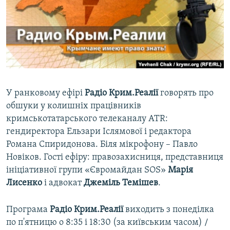
ВІДЕОУРОКИ «ELIFBE»
Русский
СВІДЧЕННЯ ОКУПАЦІЇ
Qırımtatar
УКРАЇНСЬКА ПРОБЛЕМА КРИМУ
ДОЛУЧАЙСЯ!
ІНФОГРАФІКА
У ранковому ефірі
Радіо Крим.Реалії
говорять про
обшуки у колишніх працівників
Усі сайти RFE/RL
кримськотатарського телеканалу АТR:
гендиректора Ельзари Іслямової і редактора
Романа Спиридонова. Біля мікрофону – Павло
Новіков. Гості ефіру: правозахисниця, представниця
ініціативної групи «Євромайдан SOS»
Марія
Лисенко
і адвокат
Джеміль Темішев
.
Програма
Радіо Крим.Реалії
виходить з понеділка
по п'ятницю о 8:35 і 18:30 (за київським часом) /