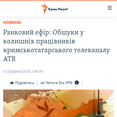
Доступність
посилання
Перейти
НОВИНИ
до
НОВИНИ
Ранковий ефір: Обшуки у
основного
ВОДА.КРИМ
матеріалу
колишніх працівників
ВІДЕО ТА ФОТО
Перейти
кримськотатарського телеканалу
до
ПОЛІТИКА
ATR
основної
БЛОГИ
навігації
11 грудень 2015, 08:06
Перейти
ПОГЛЯД
до
Поділитись
Читати без VPN
ІНТЕРВ'Ю
пошуку
ВСЕ ЗА ДЕНЬ
СПЕЦПРОЕКТИ
ЯК ОБІЙТИ БЛОКУВАННЯ
ДЕПОРТАЦІЯ