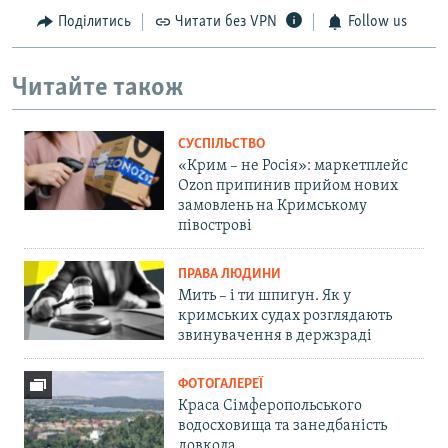
Поділитись
Читати без VPN
Follow us
Читайте також
СУСПІЛЬСТВО
«Крим – не Росія»: маркетплейс
Ozon припинив прийом нових
замовлень на Кримському
півострові
ПРАВА ЛЮДИНИ
Мить – і ти шпигун. Як у
кримських судах розглядають
звинувачення в держзраді
ФОТОГАЛЕРЕЇ
Краса Сімферопольського
водосховища та занедбаність
довкола