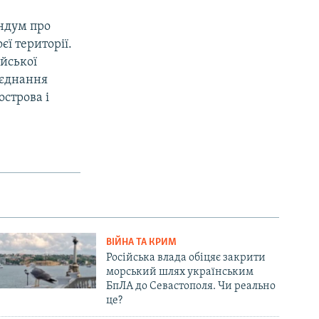
ендум про
єї території.
ійської
иєднання
острова і
ВІЙНА ТА КРИМ
Російська влада обіцяє закрити
морський шлях українським
БпЛА до Севастополя. Чи реально
це?