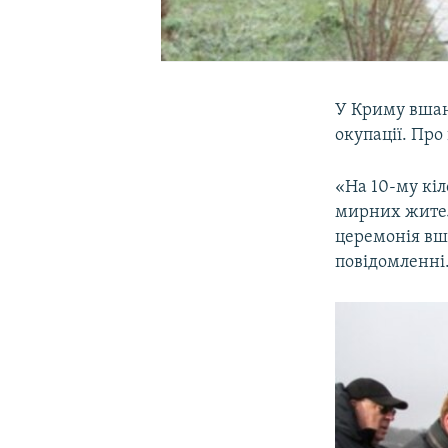
У Криму вшану
окупації. Про
«На 10-му кіл
мирних жител
церемонія вша
повідомленні