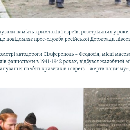
вали пам'ять кримчаків і євреїв, розстріляних у роки
 це повідомляє прес-служба російської Держради півос
ометрі автодороги Сімферополь – Феодосія, місці масов
ів фашистами в 1941-1942 роках, відбувся жалобний мі
нування пам'яті кримчаків і євреїв – жертв нацизму», 
.