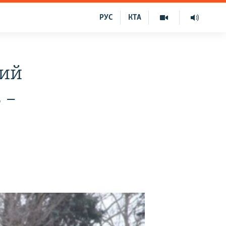
РУС
КТА
кий
 –