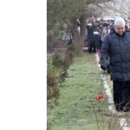
ВІДЕОУРОКИ «ELIFBE»
СВІДЧЕННЯ ОКУПАЦІЇ
УКРАЇНСЬКА ПРОБЛЕМА КРИМУ
ІНФОГРАФІКА