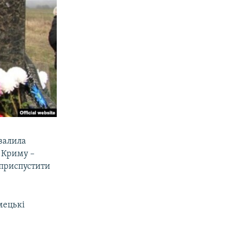
валила
в Криму –
 приспустити
мецькі