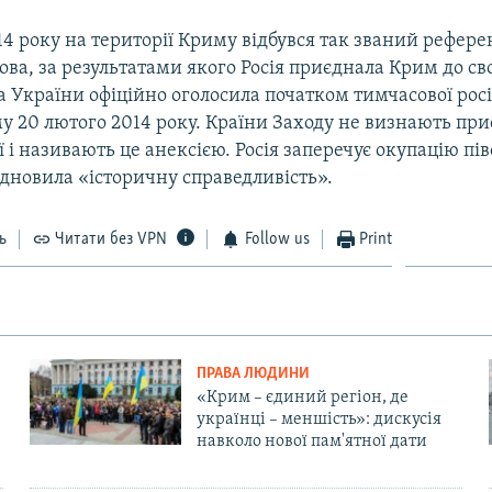
14 року на території Криму відбувся так званий рефер
рова, за результатами якого Росія приєднала Крим до сво
 України офіційно оголосила початком тимчасової рос
му 20 лютого 2014 року. Країни Заходу не визнають пр
ї і називають це анексією. Росія заперечує окупацію пів
ідновила «історичну справедливість».
ь
Читати без VPN
Follow us
Print
ПРАВА ЛЮДИНИ
«Крим – єдиний регіон, де
українці – меншість»: дискусія
навколо нової пам'ятної дати