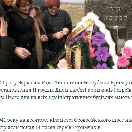
04 року Верховна Рада Автономної Республіки Крим ух
становлення 11 грудня Днем пам'яті кримчаків і євреї
у. Цього дня на всіх адміністративних будівлях мають
1941 року на десятому кілометрі Феодосійського шосе ні
тріляли понад 14 тисяч євреїв і кримчаків.