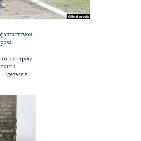
 фашистської
трова.
ого розстрілу
тинг і
– ідеться в