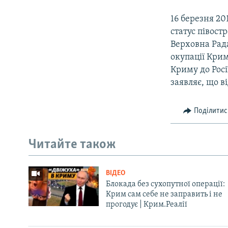
16 березня 20
статус півост
Верховна Рада
окупації Кри
Криму до Росі
заявляє, що в
Поділитис
Читайте також
ВІДЕО
Блокада без сухопутної операції:
Крим сам себе не заправить і не
прогодує | Крим.Реалії