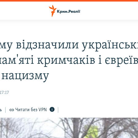
му відзначили українсь
ам'яті кримчаків і євреїв
 нацизму
17:17
ь
Читати без VPN