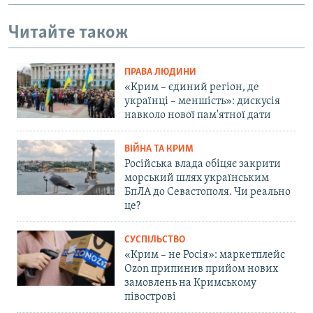
Читайте також
ПРАВА ЛЮДИНИ
«Крим – єдиний регіон, де
українці – меншість»: дискусія
навколо нової пам'ятної дати
ВІЙНА ТА КРИМ
Російська влада обіцяє закрити
морський шлях українським
БпЛА до Севастополя. Чи реально
це?
СУСПІЛЬСТВО
«Крим – не Росія»: маркетплейс
Ozon припинив прийом нових
замовлень на Кримському
півострові