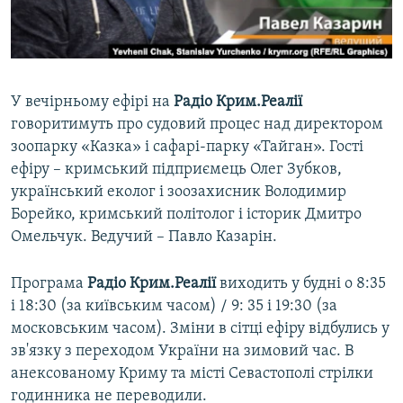
ВІДЕОУРОКИ «ELIFBE»
Русский
СВІДЧЕННЯ ОКУПАЦІЇ
Qırımtatar
УКРАЇНСЬКА ПРОБЛЕМА КРИМУ
У вечірньому ефірі на
Радіо Крим.Реалії
ДОЛУЧАЙСЯ!
ІНФОГРАФІКА
говоритимуть про судовий процес над директором
зоопарку «Казка» і сафарі-парку «Тайган». Гості
ефіру – кримський підприємець Олег Зубков,
український еколог і зоозахисник Володимир
Усі сайти RFE/RL
Борейко, кримський політолог і історик Дмитро
Омельчук. Ведучий – Павло Казарін.
Програма
Радіо Крим.Реалії
виходить у будні о 8:35
і 18:30 (за київським часом) / 9: 35 і 19:30 (за
московським часом). Зміни в сітці ефіру відбулись у
зв'язку з переходом України на зимовий час. В
анексованому Криму та місті Севастополі стрілки
годинника не переводили.