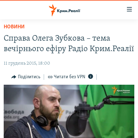
Доступність
посилання
Перейти
НОВИНИ
до
НОВИНИ
Справа Олега Зубкова – тема
основного
ВОДА.КРИМ
матеріалу
вечірнього ефіру Радіо Крим.Реалії
ВІДЕО ТА ФОТО
Перейти
до
11 грудень 2015, 18:00
ПОЛІТИКА
основної
БЛОГИ
Поділитись
Читати без VPN
навігації
Перейти
ПОГЛЯД
до
ІНТЕРВ'Ю
пошуку
ВСЕ ЗА ДЕНЬ
СПЕЦПРОЕКТИ
ЯК ОБІЙТИ БЛОКУВАННЯ
ДЕПОРТАЦІЯ