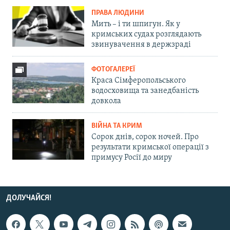
ПРАВА ЛЮДИНИ
Мить – і ти шпигун. Як у
кримських судах розглядають
звинувачення в держзраді
ФОТОГАЛЕРЕЇ
Краса Сімферопольського
водосховища та занедбаність
довкола
ВІЙНА ТА КРИМ
Сорок днів, сорок ночей. Про
результати кримської операції з
примусу Росії до миру
ДОЛУЧАЙСЯ!