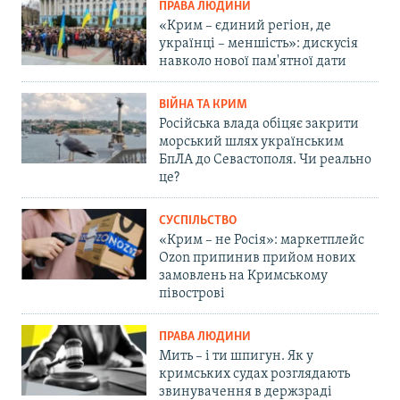
ПРАВА ЛЮДИНИ
«Крим – єдиний регіон, де
українці – меншість»: дискусія
навколо нової пам'ятної дати
ВІЙНА ТА КРИМ
Російська влада обіцяє закрити
морський шлях українським
БпЛА до Севастополя. Чи реально
це?
СУСПІЛЬСТВО
«Крим – не Росія»: маркетплейс
Ozon припинив прийом нових
замовлень на Кримському
півострові
ПРАВА ЛЮДИНИ
Мить – і ти шпигун. Як у
кримських судах розглядають
звинувачення в держзраді