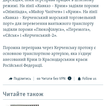
дирекція», поки переправа працює в штатному
режимі. На лінії «Кавказ – Крим» задіяли пороми
«Олімпіада», «Майор Чапічев» і «Крим». На лінії
«Кавказ – Керченський морський торговельний
порт» для перевезення вантажного транспорту
задіяли пороми «Глюкофілоуса», «Перемога»,
«Єйськ» і «Керченський-2».
Поромна переправа через Керченську протоку є
основною транспортною артерією, яка з'єднує
анесований Крим із Краснодарським краєм
Російської Федерації.
Поділитись
Читати без VPN
Follow us
Читайте також