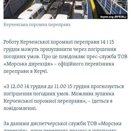
ВІДЕОУРОКИ «ELIFBE»
Русский
СВІДЧЕННЯ ОКУПАЦІЇ
Qırımtatar
Керченська поромна переправа
УКРАЇНСЬКА ПРОБЛЕМА КРИМУ
ДОЛУЧАЙСЯ!
ІНФОГРАФІКА
Роботу Керченської поромної переправи 14 і 15
грудня можуть призупинити через погіршення
погодних умов. Про це повідомляє прес-служба ТОВ
Усі сайти RFE/RL
«Морська дирекція» – офіційного перевізника
переправи в Керчі.
«З 12.00 14 грудня до 11.00 15 грудня прогнозується
погіршення погодних умов. Можлива зупинка
Керченської поромної переправи», – ідеться в
повідомленні.
За даними диспетчерської служби ТОВ «Морська