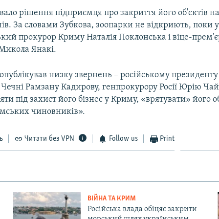
ало рішення підприємця про закриття його об'єктів на
чів. За словами Зубкова, зоопарки не відкриють, поки у
ький прокурор Криму Наталія Поклонська і віце-прем'є
Микола Янакі.
опублікував низку звернень – російському президент
і Чечні Рамзану Кадирову, генпрокурору Росії Юрію Чайц
ти під захист його бізнес у Криму, «врятувати» його об
имських чиновників».
ь
Читати без VPN
Follow us
Print
ВІЙНА ТА КРИМ
Російська влада обіцяє закрити
морський шлях українським