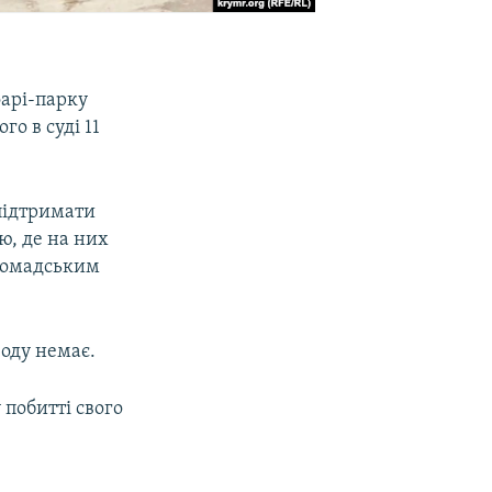
фарі-парку
о в суді 11
підтримати
ію, де на них
Громадським
оду немає.
 побитті свого