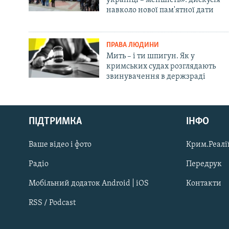
навколо нової пам'ятної дати
ПРАВА ЛЮДИНИ
Мить – і ти шпигун. Як у
кримських судах розглядають
звинувачення в держзраді
Русский
ПІДТРИМКА
ІНФО
Qırımtatar
Ваше відео і фото
Крим.Реалії
ДОЛУЧАЙСЯ!
Радіо
Передрук
Мобільний додаток Android | iOS
Контакти
RSS / Podcast
Усі сайти RFE/RL