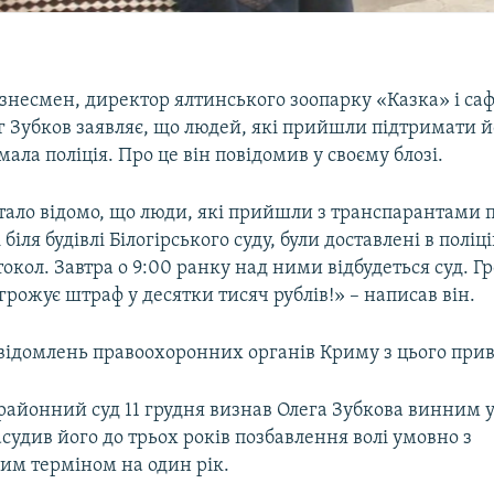
знесмен, директор ялтинського зоопарку «Казка» і са
 Зубков заявляє, що людей, які прийшли підтримати йог
мала поліція. Про це він повідомив у своєму блозі.
стало відомо, що люди, які прийшли з транспарантами 
біля будівлі Білогірського суду, були доставлені в поліц
окол. Завтра о 9:00 ранку над ними відбудеться суд. 
грожує штраф у десятки тисяч рублів!» – написав він.
відомлень правоохоронних органів Криму з цього прив
районний суд 11 грудня визнав Олега Зубкова винним у
засудив його до трьох років позбавлення волі умовно з
им терміном на один рік.