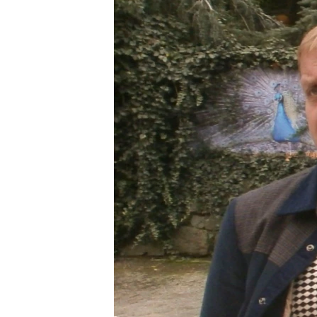
ВІДЕОУРОКИ «ELIFBE»
СВІДЧЕННЯ ОКУПАЦІЇ
УКРАЇНСЬКА ПРОБЛЕМА КРИМУ
ІНФОГРАФІКА