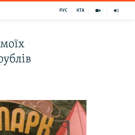
РУС
КТА
 моїх
рублів