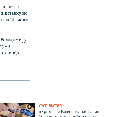
 півострові
 відставку не
р російського
у Володимиру
і – з
'єкти від
СУСПІЛЬСТВО
«Крим – не Росія»: маркетплейс
Ozon припинив прийом нових