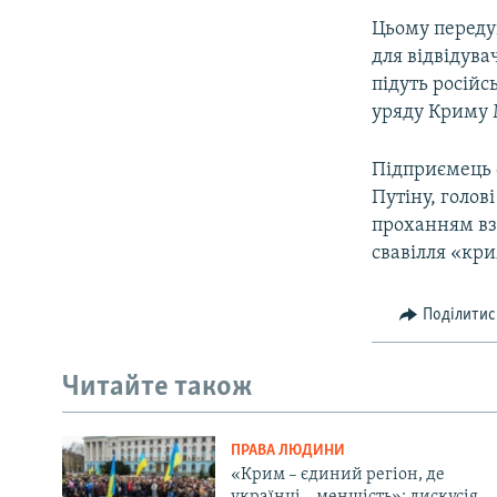
Цьому передув
для відвідува
підуть російс
уряду Криму 
Підприємець 
Путіну, голов
проханням взя
свавілля «кр
Поділитис
Читайте також
ПРАВА ЛЮДИНИ
«Крим – єдиний регіон, де
українці – меншість»: дискусія