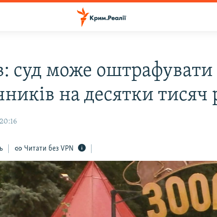
в: суд може оштрафувати
чників на десятки тисяч 
 20:16
ь
Читати без VPN