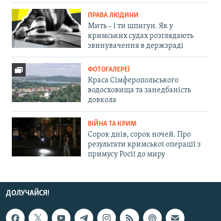
ПРАВА ЛЮДИНИ
Мить – і ти шпигун. Як у
кримських судах розглядають
звинувачення в держзраді
ФОТОГАЛЕРЕЇ
Краса Сімферопольського
водосховища та занедбаність
довкола
ВІЙНА ТА КРИМ
Сорок днів, сорок ночей. Про
результати кримської операції з
примусу Росії до миру
ДОЛУЧАЙСЯ!