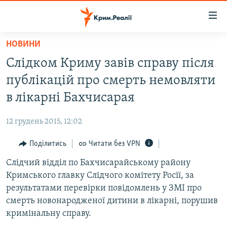
Доступність
посилання
Перейти
НОВИНИ
до
НОВИНИ
Слідком Криму завів справу після
основного
ВОДА.КРИМ
матеріалу
публікацій про смерть немовляти
ВІДЕО ТА ФОТО
Перейти
в лікарні Бахчисарая
до
ПОЛІТИКА
основної
12 грудень 2015, 12:02
БЛОГИ
навігації
Перейти
Поділитись
Читати без VPN
ПОГЛЯД
до
Слідчий відділ по Бахчисарайському району
ІНТЕРВ'Ю
пошуку
Кримського главку Слідчого комітету Росії, за
ВСЕ ЗА ДЕНЬ
результатами перевірки повідомлень у ЗМІ про
СПЕЦПРОЕКТИ
смерть новонародженої дитини в лікарні, порушив
кримінальну справу.
ЯК ОБІЙТИ БЛОКУВАННЯ
ДЕПОРТАЦІЯ