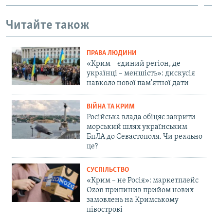
Читайте також
ПРАВА ЛЮДИНИ
«Крим – єдиний регіон, де
українці – меншість»: дискусія
навколо нової пам'ятної дати
ВІЙНА ТА КРИМ
Російська влада обіцяє закрити
морський шлях українським
БпЛА до Севастополя. Чи реально
це?
СУСПІЛЬСТВО
«Крим – не Росія»: маркетплейс
Ozon припинив прийом нових
замовлень на Кримському
півострові