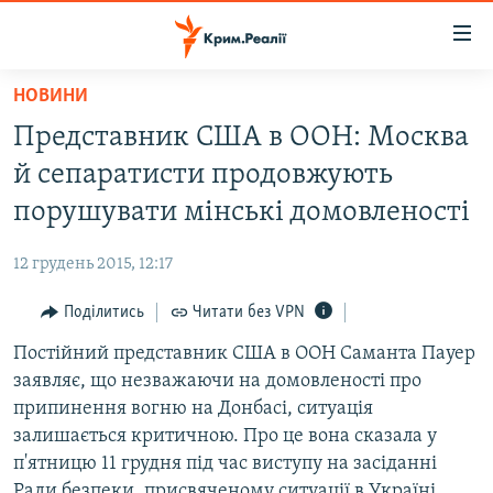
Доступність
посилання
Перейти
НОВИНИ
до
НОВИНИ
Представник США в ООН: Москва
основного
ВОДА.КРИМ
матеріалу
й сепаратисти продовжують
ВІДЕО ТА ФОТО
Перейти
порушувати мінські домовленості
до
ПОЛІТИКА
основної
12 грудень 2015, 12:17
БЛОГИ
навігації
Перейти
Поділитись
Читати без VPN
ПОГЛЯД
до
Постійний представник США в ООН Саманта Пауер
ІНТЕРВ'Ю
пошуку
заявляє, що незважаючи на домовленості про
ВСЕ ЗА ДЕНЬ
припинення вогню на Донбасі, ситуація
СПЕЦПРОЕКТИ
залишається критичною. Про це вона сказала у
п'ятницю 11 грудня під час виступу на засіданні
ЯК ОБІЙТИ БЛОКУВАННЯ
ДЕПОРТАЦІЯ
Ради безпеки, присвяченому ситуації в Україні.