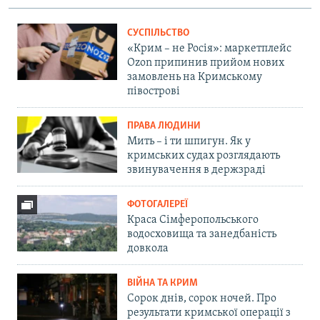
СУСПІЛЬСТВО
«Крим – не Росія»: маркетплейс
Ozon припинив прийом нових
замовлень на Кримському
півострові
ПРАВА ЛЮДИНИ
Мить – і ти шпигун. Як у
кримських судах розглядають
звинувачення в держзраді
ФОТОГАЛЕРЕЇ
Краса Сімферопольського
водосховища та занедбаність
довкола
ВІЙНА ТА КРИМ
Сорок днів, сорок ночей. Про
результати кримської операції з