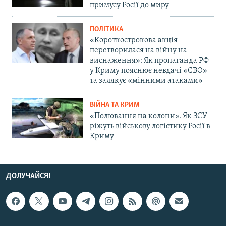
примусу Росії до миру
ПОЛІТИКА
«Короткострокова акція
перетворилася на війну на
виснаження»: Як пропаганда РФ
у Криму пояснює невдачі «СВО»
та залякує «мінними атаками»
ВІЙНА ТА КРИМ
«Полювання на колони». Як ЗСУ
ріжуть військову логістику Росії в
Криму
ДОЛУЧАЙСЯ!