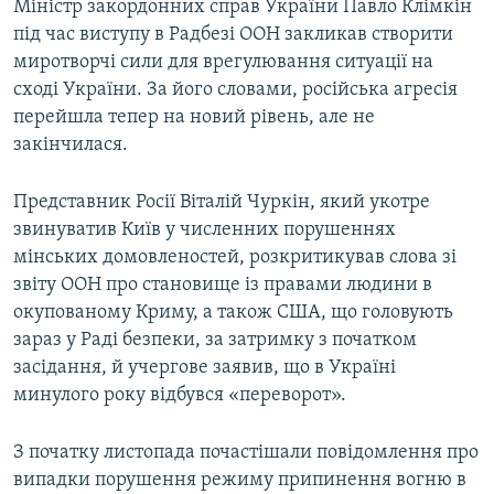
Міністр закордонних справ України Павло Клімкін
під час виступу в Радбезі ООН закликав створити
миротворчі сили для врегулювання ситуації на
сході України. За його словами, російська агресія
перейшла тепер на новий рівень, але не
закінчилася.
Представник Росії Віталій Чуркін, який укотре
звинуватив Київ у численних порушеннях
мінських домовленостей, розкритикував слова зі
звіту ООН про становище із правами людини в
окупованому Криму, а також США, що головують
зараз у Раді безпеки, за затримку з початком
засідання, й учергове заявив, що в Україні
минулого року відбувся «переворот».
З початку листопада почастішали повідомлення про
випадки порушення режиму припинення вогню в