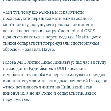
ВІДЕОУРОКИ «ELIFBE»
Русский
«Ми тут, тому що Москва й сепаратисти
СВІДЧЕННЯ ОКУПАЦІЇ
Qırımtatar
продовжують перешкоджати міжнародного
УКРАЇНСЬКА ПРОБЛЕМА КРИМУ
моніторингу, порушуючи режим припинення
вогню і перспективи миру. Спостерігачі ОБСЄ
ДОЛУЧАЙСЯ!
ІНФОГРАФІКА
щодня стикаються із перешкодами. Навіть цього
тижня сепаратисти погрожували спостерігачам
зброєю», – заявила Пауер.
Усі сайти RFE/RL
Голова МЗС Литви Лінас Лінкявічус під час виступу
на засіданні Ради безпеки ООН висловив
стурбованість спробами переформатувати порядок
виконання умов мінських домовленостей і тим, що
«тиск починають чинити на Київ, який і так
виконує їх, а не на Росію й сепаратистів, які їх
порушують».