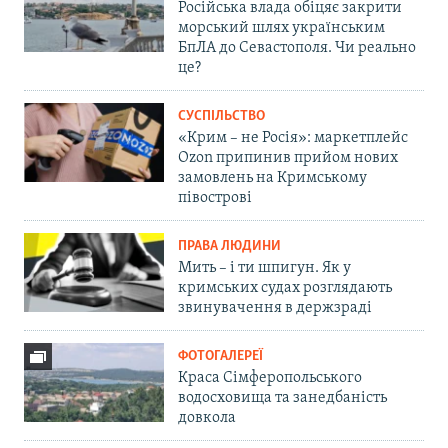
Російська влада обіцяє закрити
морський шлях українським
БпЛА до Севастополя. Чи реально
це?
СУСПІЛЬСТВО
«Крим – не Росія»: маркетплейс
Ozon припинив прийом нових
замовлень на Кримському
півострові
ПРАВА ЛЮДИНИ
Мить – і ти шпигун. Як у
кримських судах розглядають
звинувачення в держзраді
ФОТОГАЛЕРЕЇ
Краса Сімферопольського
водосховища та занедбаність
довкола