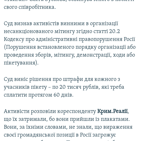
ВІДЕОУРОКИ «ELIFBE»
свого співробітника.
Русский
СВІДЧЕННЯ ОКУПАЦІЇ
Qırımtatar
Суд визнав активістів винними в організації
УКРАЇНСЬКА ПРОБЛЕМА КРИМУ
несанкціонованого мітингу згідно статті 20.2
Кодексу про адміністративні правопорушення Росії
ДОЛУЧАЙСЯ!
ІНФОГРАФІКА
(Порушення встановленого порядку організації або
проведення зборів, мітингу, демонстрації, ходи або
пікетування).
Усі сайти RFE/RL
Суд виніс рішення про штрафи для кожного з
учасників пікету – по 20 тисяч рублів, які треба
сплатити протягом 60 днів.
Активісти розповіли кореспонденту
Крим.Реалії
,
що їх затримали, бо вони прийшли із плакатами.
Вони, за їхніми словами, не знали, що вираження
своєї громадянської позиції в Росії загрожує