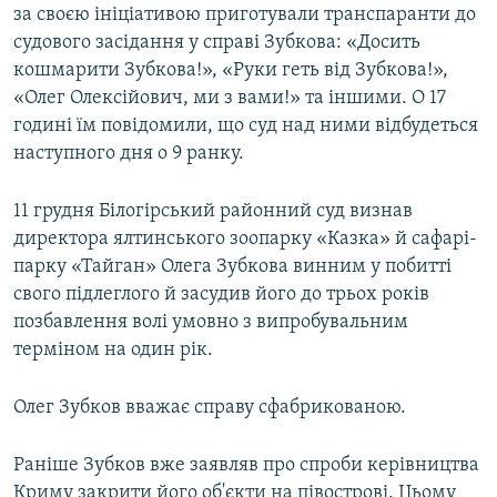
за своєю ініціативою приготували транспаранти до
судового засідання у справі Зубкова: «Досить
кошмарити Зубкова!», «Руки геть від Зубкова!»,
«Олег Олексійович, ми з вами!» та іншими. О 17
годині їм повідомили, що суд над ними відбудеться
наступного дня о 9 ранку.
11 грудня Білогірський районний суд визнав
директора ялтинського зоопарку «Казка» й сафарі-
парку «Тайган» Олега Зубкова винним у побитті
свого підлеглого й засудив його до трьох років
позбавлення волі умовно з випробувальним
терміном на один рік.
Олег Зубков вважає справу сфабрикованою.
Раніше Зубков вже заявляв про спроби керівництва
Криму закрити його об'єкти на півострові. Цьому