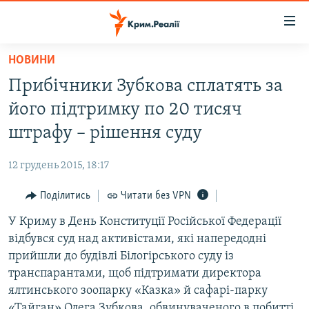
Доступність
посилання
Перейти
НОВИНИ
до
НОВИНИ
Прибічники Зубкова сплатять за
основного
ВОДА.КРИМ
матеріалу
його підтримку по 20 тисяч
ВІДЕО ТА ФОТО
Перейти
штрафу – рішення суду
до
ПОЛІТИКА
основної
12 грудень 2015, 18:17
БЛОГИ
навігації
Перейти
Поділитись
Читати без VPN
ПОГЛЯД
до
У Криму в День Конституції Російської Федерації
ІНТЕРВ'Ю
пошуку
відбувся суд над активістами, які напередодні
ВСЕ ЗА ДЕНЬ
прийшли до будівлі Білогірського суду із
СПЕЦПРОЕКТИ
транспарантами, щоб підтримати директора
ялтинського зоопарку «Казка» й сафарі-парку
ЯК ОБІЙТИ БЛОКУВАННЯ
ДЕПОРТАЦІЯ
«Тайган» Олега Зубкова, обвинуваченого в побитті