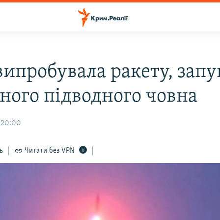
 випробувала ракету, зап
много підводного човна
, 20:00
ь
Читати без VPN