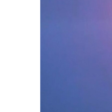
ВІДЕОУРОКИ «ELIFBE»
СВІДЧЕННЯ ОКУПАЦІЇ
УКРАЇНСЬКА ПРОБЛЕМА КРИМУ
ІНФОГРАФІКА