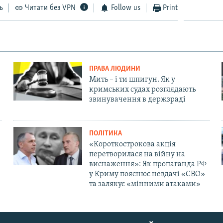
ь
Читати без VPN
Follow us
Print
ПРАВА ЛЮДИНИ
Мить – і ти шпигун. Як у
кримських судах розглядають
звинувачення в держзраді
ПОЛІТИКА
«Короткострокова акція
перетворилася на війну на
виснаження»: Як пропаганда РФ
у Криму пояснює невдачі «СВО»
та залякує «мінними атаками»