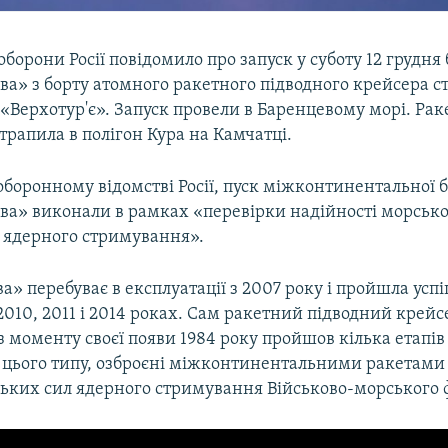
оборони Росії повідомило про запуск у суботу 12 грудня
а» з борту атомного ракетного підводного крейсера с
«Верхотур'є». Запуск провели в Баренцевому морі. Рак
трапила в полігон Кура на Камчатці.
оборонному відомстві Росії, пуск міжконтинентальної 
ва» виконали в рамках «перевірки надійності морсько
о ядерного стримування».
а» перебуває в експлуатації з 2007 року і пройшла усп
2010, 2011 і 2014 роках. Сам ракетний підводний крейс
з моменту своєї появи 1984 року пройшов кілька етапів
і цього типу, озброєні міжконтинентальними ракетами
ьких сил ядерного стримування Військово-морського фл