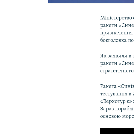
Міністерство 
ракети «Синев
призначення 
боєголовка по
Як заявили в 
ракети «Сине
стратегічног
Ракета «Синtв
тестування в 
«Верхотур'є» 
Зараз корабл
основою морс