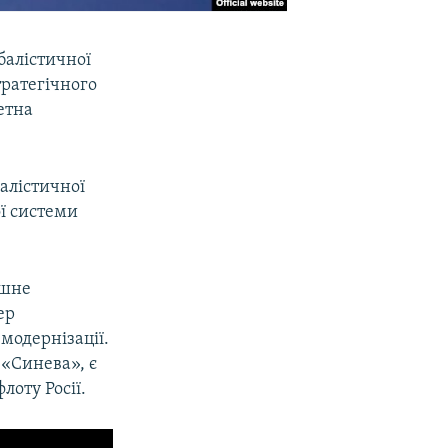
 балістичної
тратегічного
етна
балістичної
ї системи
ішне
ер
 модернізації.
 «Синева», є
оту Росії.