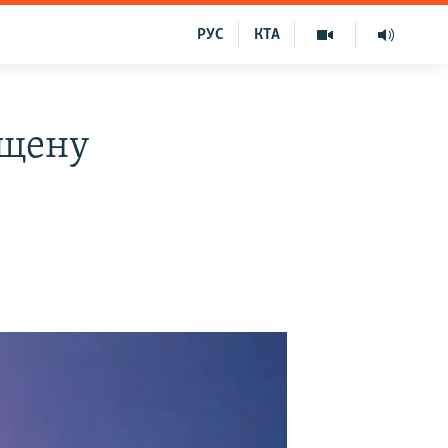
РУС
КТА
ущену