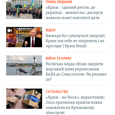
ПРАВА ЛЮДИНИ
«Крим – єдиний регіон, де
українці – меншість»: дискусія
навколо нової пам'ятної дати
ВІДЕО
Блокада без сухопутної операції:
Крим сам себе не заправить і не
прогодує | Крим.Реалії
ВІЙНА ТА КРИМ
Російська влада обіцяє закрити
морський шлях українським
БпЛА до Севастополя. Чи реально
це?
СУСПІЛЬСТВО
«Крим – не Росія»: маркетплейс
Ozon припинив прийом нових
замовлень на Кримському
півострові