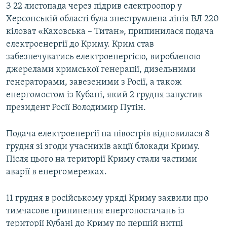
З 22 листопада через підрив електроопор у
Херсонській області була знеструмлена лінія ВЛ 220
кіловат «Каховська – Титан», припинилася подача
електроенергії до Криму. Крим став
забезпечуватись електроенергією, виробленою
джерелами кримської генерації, дизельними
генераторами, завезеними з Росії, а також
енергомостом із Кубані, який 2 грудня запустив
президент Росії Володимир Путін.
Подача електроенергії на півострів відновилася 8
грудня зі згоди учасників акції блокади Криму.
Після цього на території Криму стали частими
аварії в енергомережах.
11 грудня в російському уряді Криму заявили про
тимчасове припинення енергопостачань із
території Кубані до Криму по першій нитці