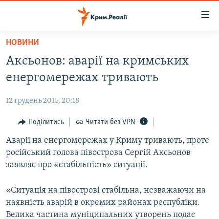
Доступність
посилання
Перейти
НОВИНИ
до
НОВИНИ
Аксьонов: аварії на кримських
основного
ВОДА.КРИМ
матеріалу
енергомережах тривають
ВІДЕО ТА ФОТО
Перейти
до
12 грудень 2015, 20:18
ПОЛІТИКА
основної
БЛОГИ
Поділитись
Читати без VPN
навігації
Перейти
ПОГЛЯД
Аварії на енергомережах у Криму тривають, проте
до
російський голова півострова Сергій Аксьонов
ІНТЕРВ'Ю
пошуку
заявляє про «стабільність» ситуації.
ВСЕ ЗА ДЕНЬ
«Ситуація на півострові стабільна, незважаючи на
СПЕЦПРОЕКТИ
наявність аварій в окремих районах республіки.
ЯК ОБІЙТИ БЛОКУВАННЯ
ДЕПОРТАЦІЯ
Велика частина муніципальних утворень подає