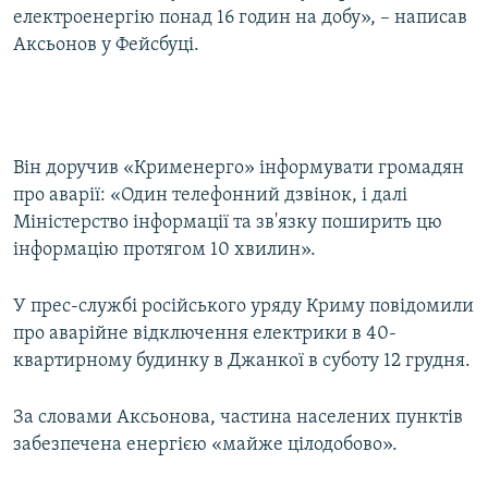
електроенергію понад 16 годин на добу», – написав
ВІДЕОУРОКИ «ELIFBE»
Русский
Аксьонов у Фейсбуці.
СВІДЧЕННЯ ОКУПАЦІЇ
Qırımtatar
УКРАЇНСЬКА ПРОБЛЕМА КРИМУ
ДОЛУЧАЙСЯ!
ІНФОГРАФІКА
Він доручив «Крименерго» інформувати громадян
про аварії: «Один телефонний дзвінок, і далі
Міністерство інформації та зв'язку поширить цю
Усі сайти RFE/RL
інформацію протягом 10 хвилин».
У прес-службі російського уряду Криму повідомили
про аварійне відключення електрики в 40-
квартирному будинку в Джанкої в суботу 12 грудня.
За словами Аксьонова, частина населених пунктів
забезпечена енергією «майже цілодобово».