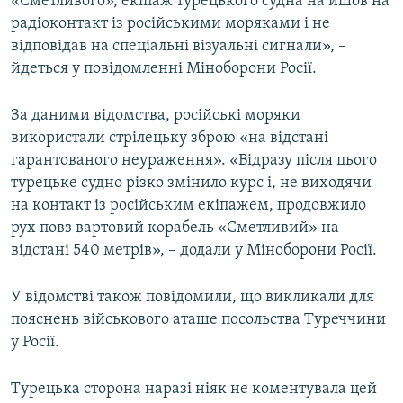
«Сметливого», екіпаж турецького судна на йшов на
радіоконтакт із російськими моряками і не
відповідав на спеціальні візуальні сигнали», –
йдеться у повідомленні Міноборони Росії.
За даними відомства, російські моряки
використали стрілецьку зброю «на відстані
гарантованого неураження». «Відразу після цього
турецьке судно різко змінило курс і, не виходячи
на контакт із російським екіпажем, продовжило
рух повз вартовий корабель «Сметливий» на
відстані 540 метрів», – додали у Міноборони Росії.
У відомстві також повідомили, що викликали для
пояснень військового аташе посольства Туреччини
у Росії.
Турецька сторона наразі ніяк не коментувала цей