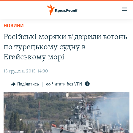
Доступність
посилання
Перейти
НОВИНИ
до
НОВИНИ
Російські моряки відкрили вогонь
основного
ВОДА.КРИМ
матеріалу
по турецькому судну в
ВІДЕО ТА ФОТО
Перейти
Егейському морі
до
ПОЛІТИКА
основної
13 грудень 2015, 14:30
БЛОГИ
навігації
Перейти
Поділитись
Читати без VPN
ПОГЛЯД
до
ІНТЕРВ'Ю
пошуку
ВСЕ ЗА ДЕНЬ
СПЕЦПРОЕКТИ
ЯК ОБІЙТИ БЛОКУВАННЯ
ДЕПОРТАЦІЯ