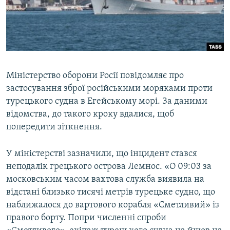
ВІДЕОУРОКИ «ELIFBE»
Русский
СВІДЧЕННЯ ОКУПАЦІЇ
Qırımtatar
УКРАЇНСЬКА ПРОБЛЕМА КРИМУ
ДОЛУЧАЙСЯ!
ІНФОГРАФІКА
Міністерство оборони Росії повідомляє про
застосування зброї російськими моряками проти
турецького судна в Егейському морі. За даними
Усі сайти RFE/RL
відомства, до такого кроку вдалися, щоб
попередити зіткнення.
У міністерстві зазначили, що інцидент стався
неподалік грецького острова Лемнос. «О 09:03 за
московським часом вахтова служба виявила на
відстані близько тисячі метрів турецьке судно, що
наближалося до вартового корабля «Сметливий» із
правого борту. Попри численні спроби