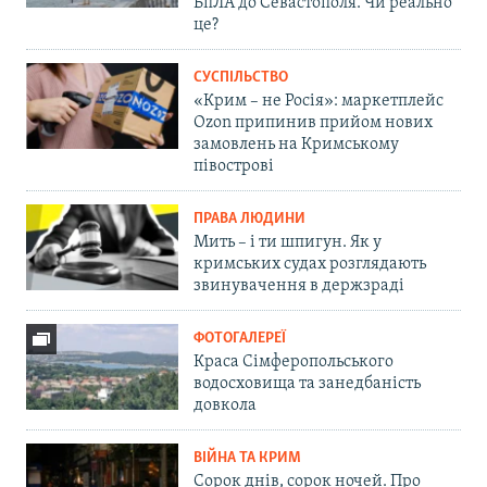
БпЛА до Севастополя. Чи реально
це?
СУСПІЛЬСТВО
«Крим – не Росія»: маркетплейс
Ozon припинив прийом нових
замовлень на Кримському
півострові
ПРАВА ЛЮДИНИ
Мить – і ти шпигун. Як у
кримських судах розглядають
звинувачення в держзраді
ФОТОГАЛЕРЕЇ
Краса Сімферопольського
водосховища та занедбаність
довкола
ВІЙНА ТА КРИМ
Сорок днів, сорок ночей. Про