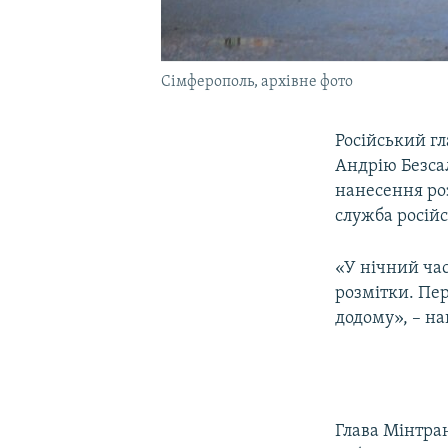
Сімферополь, архівне фото
Російський г
Андрію Безсал
нанесення ро
служба росій
«У нічний час
розмітки. Пе
додому», – на
Глава Мінтра