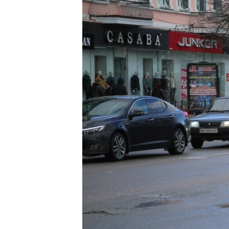
ВІДЕОУРОКИ «ELIFBE»
СВІДЧЕННЯ ОКУПАЦІЇ
УКРАЇНСЬКА ПРОБЛЕМА КРИМУ
ІНФОГРАФІКА