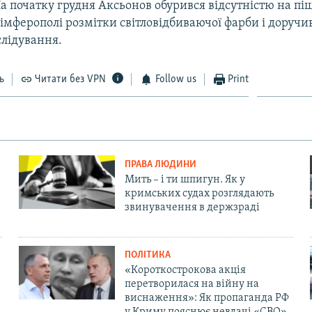
На початку грудня Аксьонов обурився відсутністю на п
імферополі розмітки світловідбиваючої фарби і доручи
слідування.
ь
Читати без VPN
Follow us
Print
ПРАВА ЛЮДИНИ
Мить – і ти шпигун. Як у
кримських судах розглядають
звинувачення в держзраді
ПОЛІТИКА
«Короткострокова акція
перетворилася на війну на
виснаження»: Як пропаганда РФ
у Криму пояснює невдачі «СВО»