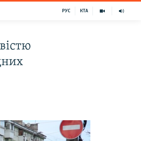
РУС
КТА
вістю
дних