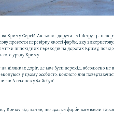
лава Криму Сергій Аксьонов доручив міністру транспо
ову провести перевірку якості фарби, яку використову
змітки пішохідних переходів на дорогах Криму, повідо
ського уряду Криму.
 на ділянках доріг, де має бути перехід, абсолютно не
реконуюсь у цьому особисто, кожного дня повертаючись
писав Аксьонов у Фейсбуці.
нсу Криму відзначив, що зразки фарби вже взяли і дос