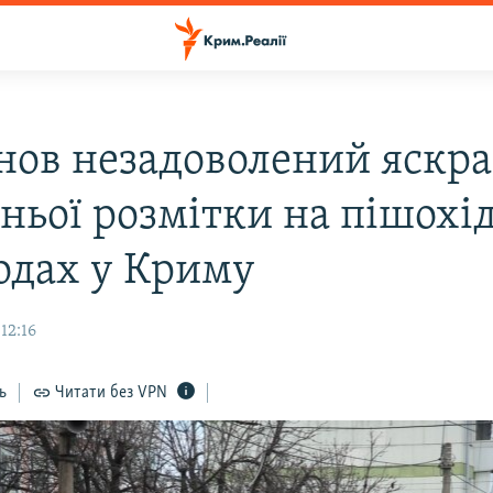
нов незадоволений яскра
ньої розмітки на пішохі
одах у Криму
12:16
ь
Читати без VPN