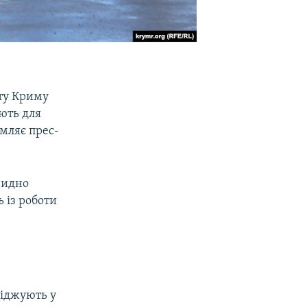
рту Криму
ють для
мляє прес-
 видно
 із роботи
ліджують у