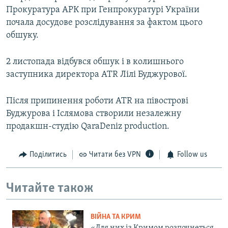
Прокуратура АРК при Генпрокуратурі України
почала досудове розслідування за фактом цього
обшуку.
2 листопада відбувся обшук і в колишнього
заступника директора ATR Лілі Буджурової.
Після припинення роботи ATR на півострові
Буджурова і Іслямова створили незалежну
продакшн-студію QaraDeniz production.
Поділитись
Читати без VPN
Follow us
Читайте також
ВІЙНА ТА КРИМ