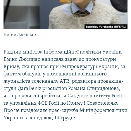
ВІДЕОУРОКИ «ELIFBE»
Русский
СВІДЧЕННЯ ОКУПАЦІЇ
Qırımtatar
УКРАЇНСЬКА ПРОБЛЕМА КРИМУ
Еміне Джеппар
ДОЛУЧАЙСЯ!
ІНФОГРАФІКА
Радник міністра інформаційної політики України
Еміне Джеппар написала заяву до прокуратури
Усі сайти RFE/RL
Криму, яка працює при Генпрокуратурі України, за
фактом обшуків у помешканні колишнього
журналіста телеканалу АТR, редактора продакшн-
студії QaraDeniz production Романа Спиридонова,
які провели співробітники Слідчого комітету Росії
та управління ФСБ Росії по Криму і Севастополю.
Про це повідомляє прес-служба Мінінформполітики
України в понеділок, 14 грудня.