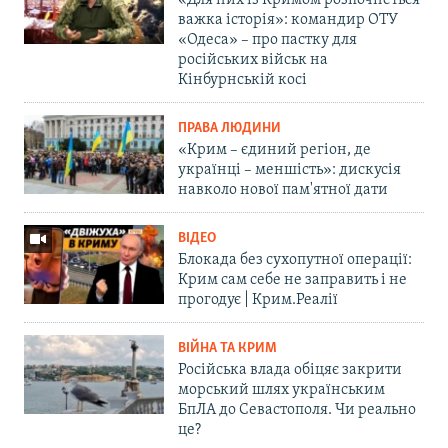
«Для них із Кримом розпочнеться
важка історія»: командир ОТУ
«Одеса» – про пастку для
російських військ на
Кінбурнській косі
ПРАВА ЛЮДИНИ
«Крим – єдиний регіон, де
українці – меншість»: дискусія
навколо нової пам'ятної дати
ВІДЕО
Блокада без сухопутної операції:
Крим сам себе не заправить і не
прогодує | Крим.Реалії
ВІЙНА ТА КРИМ
Російська влада обіцяє закрити
морський шлях українським
БпЛА до Севастополя. Чи реально
це?