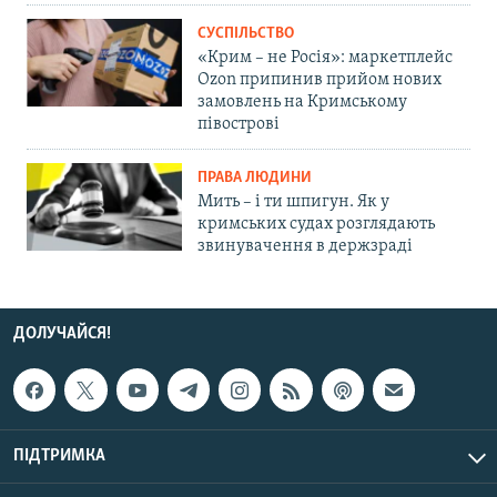
СУСПІЛЬСТВО
«Крим – не Росія»: маркетплейс
Ozon припинив прийом нових
замовлень на Кримському
півострові
ПРАВА ЛЮДИНИ
Мить – і ти шпигун. Як у
кримських судах розглядають
звинувачення в держзраді
ДОЛУЧАЙСЯ!
ПІДТРИМКА