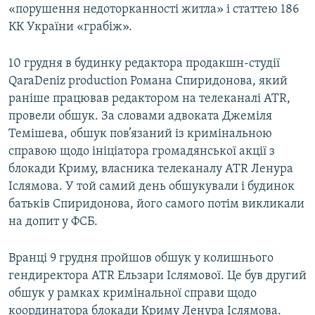
«порушення недоторканності житла» і статтею 186
КК України «грабіж».
10 грудня в будинку редактора продакшн-студії
QaraDeniz production Романа Спиридонова, який
раніше працював редактором на телеканалі ATR,
провели обшук. За словами адвоката Джеміля
Темішева, обшук пов’язаний із кримінальною
справою щодо ініціатора громадянської акції з
блокади Криму, власника телеканалу ATR Ленура
Іслямова. У той самий день обшукували і будинок
батьків Спиридонова, його самого потім викликали
на допит у ФСБ.
Вранці 9 грудня пройшов обшук у колишнього
гендиректора ATR Ельзари Іслямової. Це був другий
обшук у рамках кримінальної справи щодо
координатора блокади Криму Ленура Іслямова.