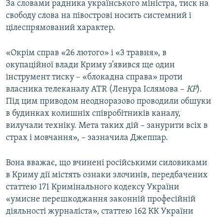
За словами радника українського міністра, тиск на
свободу слова на півострові носить системний і
цілеспрямований характер.
«Окрім справ «26 лютого» і «3 травня», в
окупаційної влади Криму з’явився ще один
інструмент тиску – «блокадна справа» проти
власника телеканалу АТR (Ленура Іслямова –
КР
).
Під цим приводом неодноразово проводили обшуки
в будинках колишніх співробітників каналу,
вилучали техніку. Мета таких дій – занурити всіх в
страх і мовчання», – зазначила Джеппар.
Вона вважає, що вчинені російськими силовиками
в Криму дії містять ознаки злочинів, передбачених
статтею 171 Кримінального кодексу України
«умисне перешкоджання законній професійній
діяльності журналіста», статтею 162 КК України