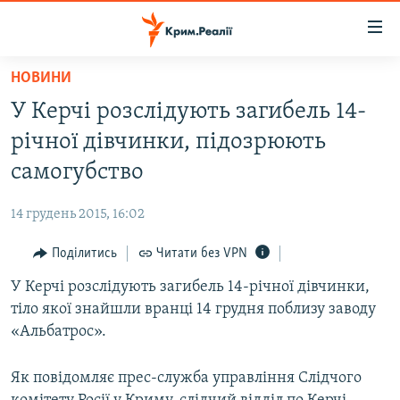
Доступність
посилання
Перейти
НОВИНИ
до
НОВИНИ
У Керчі розслідують загибель 14-
основного
ВОДА.КРИМ
матеріалу
річної дівчинки, підозрюють
ВІДЕО ТА ФОТО
Перейти
самогубство
до
ПОЛІТИКА
основної
14 грудень 2015, 16:02
БЛОГИ
навігації
Перейти
Поділитись
Читати без VPN
ПОГЛЯД
до
У Керчі розслідують загибель 14-річної дівчинки,
ІНТЕРВ'Ю
пошуку
тіло якої знайшли вранці 14 грудня поблизу заводу
ВСЕ ЗА ДЕНЬ
«Альбатрос».
СПЕЦПРОЕКТИ
Як повідомляє прес-служба управління Слідчого
ЯК ОБІЙТИ БЛОКУВАННЯ
ДЕПОРТАЦІЯ