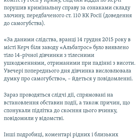
комітету Росії у Криму, слідчий відділ по Керчі
ВІДЕОУРОКИ «ELIFBE»
порушив кримінальну справу за ознаками складу
Русский
злочину, передбаченого ст. 110 КК Росії (доведення
СВІДЧЕННЯ ОКУПАЦІЇ
Qırımtatar
до самогубства).
УКРАЇНСЬКА ПРОБЛЕМА КРИМУ
ДОЛУЧАЙСЯ!
«За даними слідства, вранці 14 грудня 2015 року в
ІНФОГРАФІКА
місті Керч біля заводу «Альбатрос» було виявлено
тіло 14-річної дівчинки з тілесними
ушкодженнями, отриманими при падінні з висоти.
Усі сайти RFE/RL
Увечері попереднього дня дівчинка висловлювала
думку про самогубство», – йдеться у повідомленні.
Зараз проводяться слідчі дії, спрямовані на
встановлення обставин події, а також причин, що
спонукали підлітка до скоєння цього вчинку,
повідомили у відомстві.
Інші подробиці, коментарі рідних і близьких