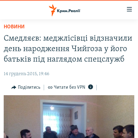
Доступність
посилання
Перейти
НОВИНИ
до
НОВИНИ
Смедляєв: меджлісівці відзначили
основного
ВОДА.КРИМ
матеріалу
день народження Чийгоза у його
ВІДЕО ТА ФОТО
Перейти
батьків під наглядом спецслужб
до
ПОЛІТИКА
основної
14 грудень 2015, 19:46
БЛОГИ
навігації
Перейти
Поділитись
Читати без VPN
ПОГЛЯД
до
ІНТЕРВ'Ю
пошуку
ВСЕ ЗА ДЕНЬ
СПЕЦПРОЕКТИ
ЯК ОБІЙТИ БЛОКУВАННЯ
ДЕПОРТАЦІЯ