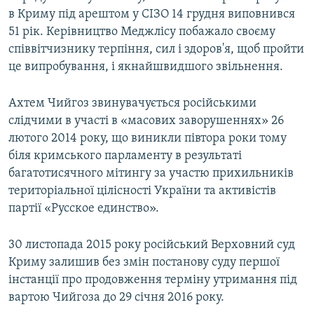
в Криму під арештом у СІЗО 14 грудня виповнився
51 рік. Керівництво Меджлісу побажало своєму
співвітчизнику терпіння, сил і здоров'я, щоб пройти
це випробування, і якнайшвидшого звільнення.
Ахтем Чийгоз звинувачується російськими
слідчими в участі в «масових заворушеннях» 26
лютого 2014 року, що виникли півтора роки тому
біля кримського парламенту в результаті
багатотисячного мітингу за участю прихильників
територіальної цілісності України та активістів
партії «Русское единство».
30 листопада 2015 року російський Верховний суд
Криму залишив без змін постанову суду першої
інстанції про продовження терміну утримання під
вартою Чийгоза до 29 січня 2016 року.