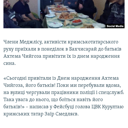
ВІДЕОУРОКИ «ELIFBE»
Русский
СВІДЧЕННЯ ОКУПАЦІЇ
Qırımtatar
УКРАЇНСЬКА ПРОБЛЕМА КРИМУ
ДОЛУЧАЙСЯ!
ІНФОГРАФІКА
Члени Меджлісу, активісти кримськотатарського
руху приїхали в понеділок в Бахчисарай до батьків
Ахтема Чийгоза привітати їх із днем народження
Усі сайти RFE/RL
сина.
«Сьогодні привітали із Днем народження Ахтема
Чийгоза, його батьків! Поки ми перебували вдома,
на вулиці чергували працівники поліції і спецслужб.
Така увага до нього, що боїться навіть його
батьків!» – написав у Фейсбуці голова ЦВК Курултаю
кримських татар Заїр Смедляєв.