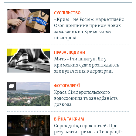
СУСПІЛЬСТВО
«Крим – не Росія»: маркетплейс
Ozon припинив прийом нових
замовлень на Кримському
півострові
ПРАВА ЛЮДИНИ
Мить – і ти шпигун. Як у
кримських судах розглядають
звинувачення в держзраді
ФОТОГАЛЕРЕЇ
Краса Сімферопольського
водосховища та занедбаність
довкола
ВІЙНА ТА КРИМ
Сорок днів, сорок ночей. Про
результати кримської операції з