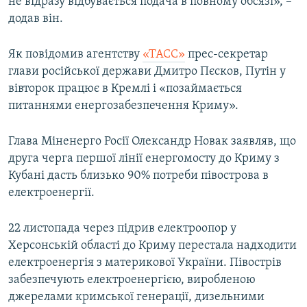
не відразу відбувається подача в повному обсязі», –
додав він.
Як повідомив агентству
«ТАСС»
прес-секретар
глави російської держави Дмитро Пєсков, Путін у
вівторок працює в Кремлі і «позаймається
питаннями енергозабезпечення Криму».
Глава Міненерго Росії Олександр Новак заявляв, що
друга черга першої лінії енергомосту до Криму з
Кубані дасть близько 90% потреби півострова в
електроенергії.
22 листопада через підрив електроопор у
Херсонській області до Криму перестала надходити
електроенергія з материкової України. Півострів
забезпечують електроенергією, виробленою
джерелами кримської генерації, дизельними