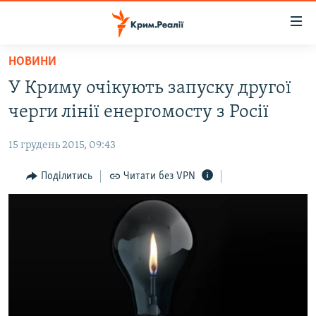
Доступність
посилання
Перейти
НОВИНИ
до
НОВИНИ
У Криму очікують запуску другої
основного
ВОДА.КРИМ
матеріалу
черги лінії енергомосту з Росії
ВІДЕО ТА ФОТО
Перейти
до
15 грудень 2015, 09:43
ПОЛІТИКА
основної
БЛОГИ
Поділитись
Читати без VPN
навігації
Перейти
ПОГЛЯД
до
ІНТЕРВ'Ю
пошуку
ВСЕ ЗА ДЕНЬ
СПЕЦПРОЕКТИ
ЯК ОБІЙТИ БЛОКУВАННЯ
ДЕПОРТАЦІЯ