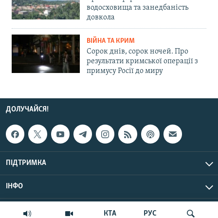
водосховища та занедбаність
довкола
ВІЙНА ТА КРИМ
Сорок днів, сорок ночей. Про
результати кримської операції з
примусу Росії до миру
ДОЛУЧАЙСЯ!
ПІДТРИМКА
ІНФО
© Крим.Реалії, 2026 | Усі права застережено.
КТА
РУС