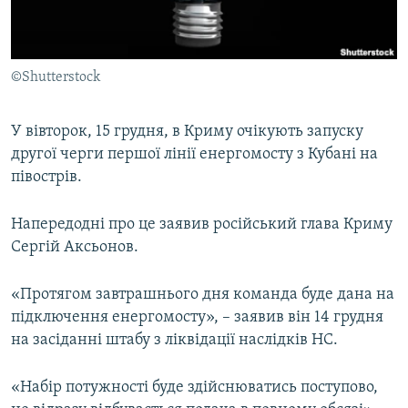
ВІДЕОУРОКИ «ELIFBE»
Русский
СВІДЧЕННЯ ОКУПАЦІЇ
Qırımtatar
©Shutterstock
УКРАЇНСЬКА ПРОБЛЕМА КРИМУ
ДОЛУЧАЙСЯ!
ІНФОГРАФІКА
У вівторок, 15 грудня, в Криму очікують запуску
другої черги першої лінії енергомосту з Кубані на
півострів.
Усі сайти RFE/RL
Напередодні про це заявив російський глава Криму
Сергій Аксьонов.
«Протягом завтрашнього дня команда буде дана на
підключення енергомосту», – заявив він 14 грудня
на засіданні штабу з ліквідації наслідків НС.
«Набір потужності буде здійснюватись поступово,