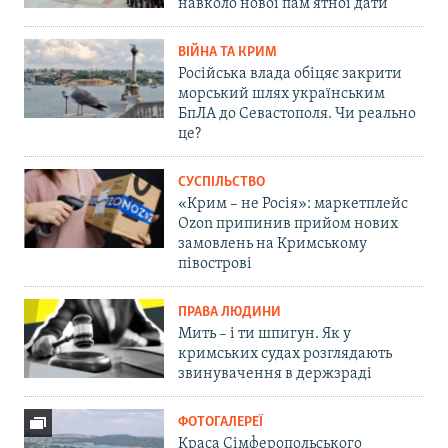
навколо нової пам'ятної дати
ВІЙНА ТА КРИМ
Російська влада обіцяє закрити
морський шлях українським
БпЛА до Севастополя. Чи реально
це?
СУСПІЛЬСТВО
«Крим – не Росія»: маркетплейс
Ozon припинив прийом нових
замовлень на Кримському
півострові
ПРАВА ЛЮДИНИ
Мить – і ти шпигун. Як у
кримських судах розглядають
звинувачення в держзраді
ФОТОГАЛЕРЕЇ
Краса Сімферопольського