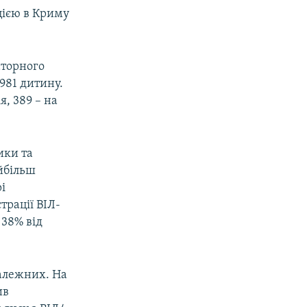
цією в Криму
аторного
981 дитину.
я, 389 – на
ики та
йбільш
і
трації ВІЛ-
 38% від
залежних. На
ив