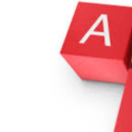
ВІДЕОУРОКИ «ELIFBE»
СВІДЧЕННЯ ОКУПАЦІЇ
УКРАЇНСЬКА ПРОБЛЕМА КРИМУ
ІНФОГРАФІКА