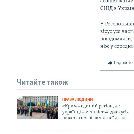
асоційований
СНІД в Україн
У Росспоживна
вірус усе час
повідомляли, 
ніж у середнь
Поділитис
Читайте також
ПРАВА ЛЮДИНИ
«Крим – єдиний регіон, де
українці – меншість»: дискусія
навколо нової пам'ятної дати