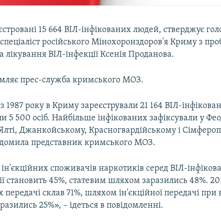
єстровані 15 664 ВІЛ-інфікованих людей, стверджує го
спеціаліст російського Мінохоронздоров'я Криму з пр
а лікування ВІЛ-інфекції Ксенія Проданова.
омляє прес-служба кримського МОЗ.
, з 1987 року в Криму зареєстрували 21 164 ВІЛ-інфікова
и 5 500 осіб. Найбільше інфікованих зафіксували у Феод
 Ялті, Джанкойському, Красногвардійському і Сімферо
ідомила представник кримського МОЗ.
ін'єкційних споживачів наркотиків серед ВІЛ-інфікова
ії становить 45%, статевим шляхом заразились 48%. 20
 передачі склав 71%, шляхом ін'єкційної передачі при 
разились 25%», – ідеться в повідомленні.