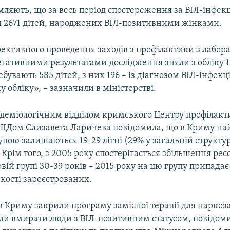
мляють, що за весь період спостереження за ВІЛ-інфек
и 2671 дітей, народжених ВІЛ-позитивними жінками.
фективного проведення заходів з профілактики з лабор
егативними результатами дослідження зняли з обліку 1
бувають 585 дітей, з них 196 – із діагнозом ВІЛ-інфекці
 обліку», – зазначили в міністерстві.
ідеміологічним відділом кримського Центру профілакт
СНІДом Єлизавета Ларичева повідомила, що в Криму на
пою залишаються 19-29 літні (29% у загальній структур
 Крім того, з 2005 року спостерігається збільшення реєс
ковій групі 30-39 років – 2015 року на цю групу припадає
ькості зареєстрованих.
 в Криму закрили програму замісної терапії для нарко
тали вмирати люди з ВІЛ-позитивним статусом, повідом