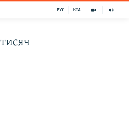
РУС
КТА
 тисяч