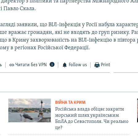
 директор з політики та партнерства Міжнародного Аль
і Павло Скала.
гляді заявили, що ВІЛ-інфекція у Росії набула характер
тіше вражає громадян, які не входять до груп ризику. Р
що в Криму захворюваність на ВІЛ-інфекцію в півтора
ому в регіонах Російської Федерації.
ь
Читати без VPN
Follow us
Print
ВІЙНА ТА КРИМ
Російська влада обіцяє закрити
морський шлях українським
БпЛА до Севастополя. Чи реально
це?