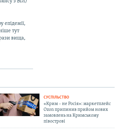
янсу з ВІЛ/
у епідемії,
аніше тут
 рази вища,
СУСПІЛЬСТВО
«Крим – не Росія»: маркетплейс
Ozon припинив прийом нових
замовлень на Кримському
півострові