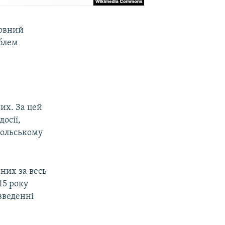
ловний
облем
них. За цей
осії,
польському
них за весь
15 року
введенні