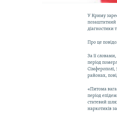
У Криму заре
позаштатний 
діагностики т
Про це повід
За її словами
період померл
Сімферополі,
районах, пов
«Питома вага 
період епідем
статевий шлях
наркотиків за