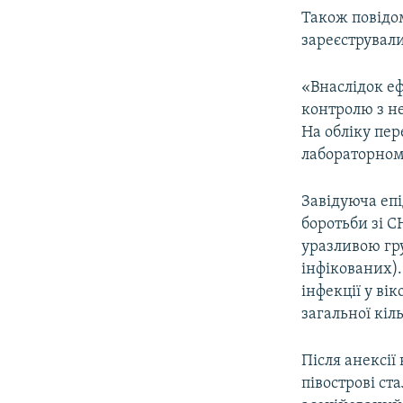
Також повідо
зареєструвал
«Внаслідок е
контролю з н
На обліку пере
лабораторному
Завідуюча еп
боротьби зі 
уразливою гру
інфікованих).
інфекції у ві
загальної кіл
Після анексії
півострові с