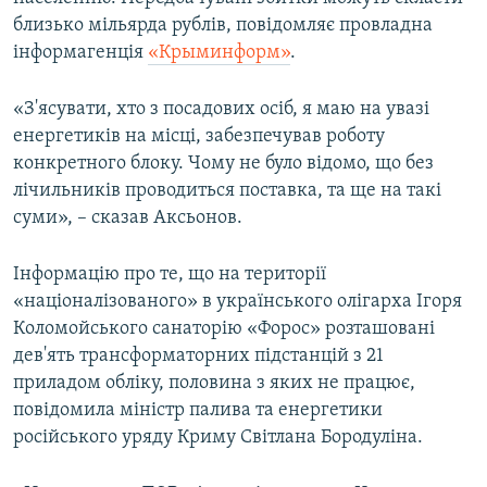
ВІДЕОУРОКИ «ELIFBE»
близько мільярда рублів, повідомляє провладна
Русский
інформагенція
«Крыминформ»
.
СВІДЧЕННЯ ОКУПАЦІЇ
Qırımtatar
УКРАЇНСЬКА ПРОБЛЕМА КРИМУ
«З'ясувати, хто з посадових осіб, я маю на увазі
енергетиків на місці, забезпечував роботу
ДОЛУЧАЙСЯ!
ІНФОГРАФІКА
конкретного блоку. Чому не було відомо, що без
лічильників проводиться поставка, та ще на такі
суми», – сказав Аксьонов.
Усі сайти RFE/RL
Інформацію про те, що на території
«націоналізованого» в українського олігарха Ігоря
Коломойського санаторію «Форос» розташовані
дев'ять трансформаторних підстанцій з 21
приладом обліку, половина з яких не працює,
повідомила міністр палива та енергетики
російського уряду Криму Світлана Бородуліна.