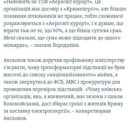
«Належить це ТОВ «Аеросвіт курорт». Ця
організація має договір з «Крименерго», але більше
половини лічильників не працює, тобто споживачі
розраховуються з «Аеросвіт курорт», і я думаю, що
втрати там не те, що 50%, а ще більш суттєва сума.
Мені сказали, що сума може підходити до одного
мільярда», – сказала Бородуліна.
Аксьонов також доручив профільному міністерству
з'ясувати, чому трансформаторні підстанції не були
внесені до списку «націоналізованого» майна, а
також звернутися до ФСБ, МВС і прокуратури для
проведення перевірок підстанцій. «Чому київська
організація, яка, я впевнений, має зв'язки з паном
Коломойським, досі збирає гроші з жителів Криму
за поставку електроенергії», – конкретизував
Аксьонов.