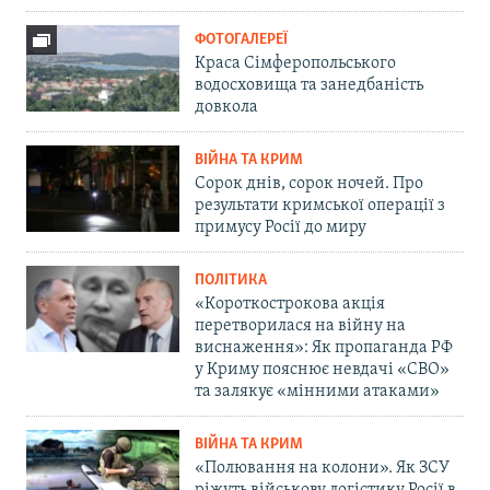
ФОТОГАЛЕРЕЇ
Краса Сімферопольського
водосховища та занедбаність
довкола
ВІЙНА ТА КРИМ
Сорок днів, сорок ночей. Про
результати кримської операції з
примусу Росії до миру
ПОЛІТИКА
«Короткострокова акція
перетворилася на війну на
виснаження»: Як пропаганда РФ
у Криму пояснює невдачі «СВО»
та залякує «мінними атаками»
ВІЙНА ТА КРИМ
«Полювання на колони». Як ЗСУ
ріжуть військову логістику Росії в