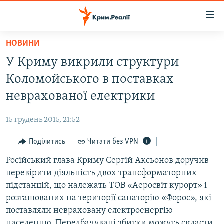
Доступність
посилання
Перейти
НОВИНИ
до
НОВИНИ
У Криму викрили структури
основного
ВОДА.КРИМ
матеріалу
Коломойського в поставках
ВІДЕО ТА ФОТО
Перейти
неврахованої електрики
до
ПОЛІТИКА
основної
15 грудень 2015, 21:52
БЛОГИ
навігації
Перейти
Поділитись
Читати без VPN
ПОГЛЯД
до
Російський глава Криму Сергій Аксьонов доручив
ІНТЕРВ'Ю
пошуку
перевірити діяльність двох трансформаторних
ВСЕ ЗА ДЕНЬ
підстанцій, що належать ТОВ «Аеросвіт курорт» і
СПЕЦПРОЕКТИ
розташованих на території санаторію «Форос», які
поставляли невраховану електроенергію
ЯК ОБІЙТИ БЛОКУВАННЯ
ДЕПОРТАЦІЯ
населенню. Передбачувані збитки можуть скласти