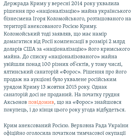
Держрада Криму у вересні 2014 року ухвалила
рішення про «націоналізацію» майна українського
бізнесмена Ігоря Коломойського, розташованого на
території анексованого Росією Криму.
Коломойський тоді заявляв, що має намір
домагатися від Росії компенсації в розмірі 2 млрд
доларів США за «націоналізацію» його кримського
майна. До списку «націоналізованого» майна
увійшли понад 100 різних об'єктів, у тому числі,
ялтинський санаторій «Форос». Рішення про його
продаж на аукціоні було ухвалене російським
урядом Криму 13 жовтня 2015 року. Однак
санаторій досі не проданий. На початку грудня
Аксьонов
повідомив
, що на «Форос» знайшовся
покупець, і до кінця цього року угода відбудеться.
Крим анексований Росією. Верховна Рада України
офіційно оголосила початком тимчасової окупації