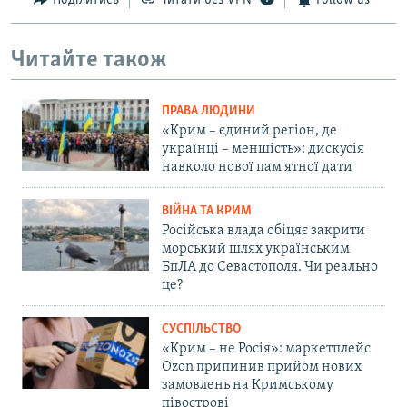
Поділитись
Читати без VPN
Follow us
Читайте також
ПРАВА ЛЮДИНИ
«Крим – єдиний регіон, де
українці – меншість»: дискусія
навколо нової пам'ятної дати
ВІЙНА ТА КРИМ
Російська влада обіцяє закрити
морський шлях українським
БпЛА до Севастополя. Чи реально
це?
СУСПІЛЬСТВО
«Крим – не Росія»: маркетплейс
Ozon припинив прийом нових
замовлень на Кримському
півострові