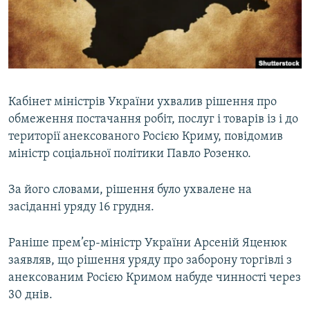
ВІДЕОУРОКИ «ELIFBE»
Русский
СВІДЧЕННЯ ОКУПАЦІЇ
Qırımtatar
УКРАЇНСЬКА ПРОБЛЕМА КРИМУ
ДОЛУЧАЙСЯ!
ІНФОГРАФІКА
Кабінет міністрів України ухвалив рішення про
обмеження постачання робіт, послуг і товарів із і до
території анексованого Росією Криму, повідомив
Усі сайти RFE/RL
міністр соціальної політики Павло Розенко.
За його словами, рішення було ухвалене на
засіданні уряду 16 грудня.
Раніше прем’єр-міністр України Арсеній Яценюк
заявляв, що рішення уряду про заборону торгівлі з
анексованим Росією Кримом набуде чинності через
30 днів.