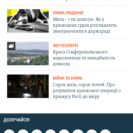
ПРАВА ЛЮДИНИ
Мить – і ти шпигун. Як у
кримських судах розглядають
звинувачення в держзраді
ФОТОГАЛЕРЕЇ
Краса Сімферопольського
водосховища та занедбаність
довкола
ВІЙНА ТА КРИМ
Сорок днів, сорок ночей. Про
результати кримської операції з
примусу Росії до миру
ДОЛУЧАЙСЯ!