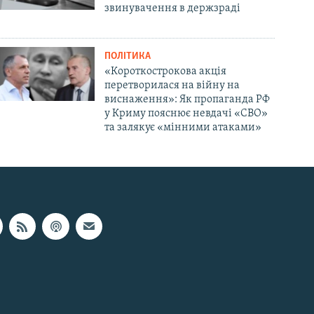
звинувачення в держзраді
ПОЛІТИКА
«Короткострокова акція
перетворилася на війну на
виснаження»: Як пропаганда РФ
у Криму пояснює невдачі «СВО»
та залякує «мінними атаками»