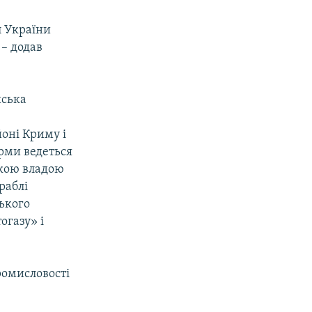
л України
 – додав
йська
оні Криму і
орми ведеться
ькою владою
раблі
ького
огазу» і
ромисловості