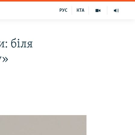
РУС
КТА
: біля
у»