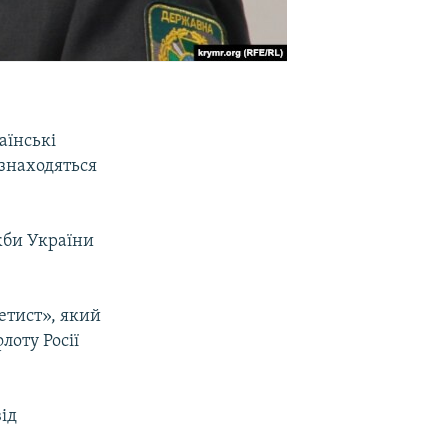
аїнські
знаходяться
би України
етист», який
лоту Росії
від