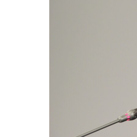
ВІДЕОУРОКИ «ELIFBE»
СВІДЧЕННЯ ОКУПАЦІЇ
УКРАЇНСЬКА ПРОБЛЕМА КРИМУ
ІНФОГРАФІКА