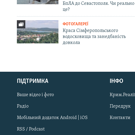
БпЛА до Севастополя. Чи реально
це?
ФОТОГАЛЕРЕЇ
Краса Сімферопольського
водосховища та занедбаність
довкола
Русский
ПІДТРИМКА
ІНФО
Qırımtatar
Ваше відео і фото
Крим.Реалії
ДОЛУЧАЙСЯ!
Радіо
Передрук
Мобільний додаток Android | iOS
Контакти
RSS / Podcast