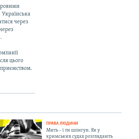
буровими
. Українська
атися через
через
.
омпанії
сля цього
дприємством.
ПРАВА ЛЮДИНИ
Мить – і ти шпигун. Як у
кримських судах розглядають