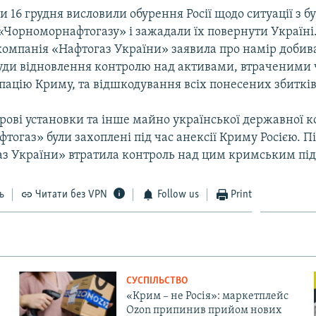
 16 грудня висловили обурення Росії щодо ситуації з 
«Чорноморнафтогазу» і зажадали їх повернути Україні
компанія «Нафтогаз України» заявила про намір добив
уди відновлення контролю над активами, втраченими 
пацію Криму, та відшкодування всіх понесених збитків
урові установки та інше майно української державної к
огаз» були захоплені під час анексії Криму Росією. Пі
з України» втратила контроль над цим кримським пі
ь
Читати без VPN
Follow us
Print
СУСПІЛЬСТВО
«Крим – не Росія»: маркетплейс
Ozon припинив прийом нових