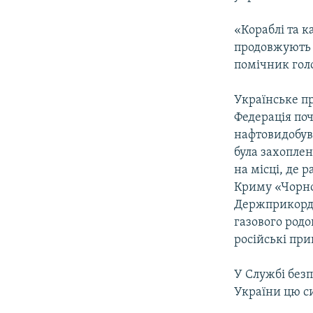
«Кораблі та 
продовжують в
помічник гол
Українське пр
Федерація поч
нафтовидобув
була захоплен
на місці, де 
Криму «Чорно
Держприкордо
газового родо
російські при
У Службі безп
України цю с