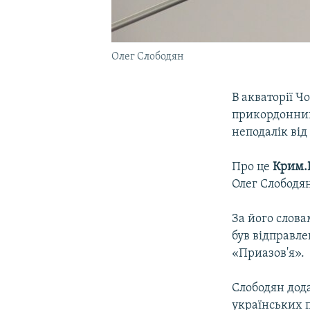
Олег Слободян
В акваторії Ч
прикордонник
неподалік ві
Про це
Крим.Р
Олег Слободя
За його слов
був відправле
«Приазов'я».
Слободян дода
українських 