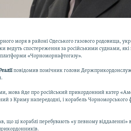
орного моря в районі Одеського газового родовища, укр
и ведуть спостереження за російськими суднами, які 
д платформи «Чорноморнафтогазу».
еалії
повідомив помічник голови Держприкордонслуж
н.
ами, мова йде про російський прикордонний катер «Ам
ний з Криму напередодні, і корабель Чорноморського ф
в, що ці кораблі перебувають «у певному віддаленні» 
прикордонників.