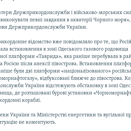
катери Держприкордонслужби і військово-морських си
иконувати певні завдання в акваторії Чорного моря»,
ови Держприкордонслужби України.
икордонне відомство вже повідомляло про те, що Росі
ала встановлення в зоні Одеського газового родовища
ної платформи «Таврида», яка раніше перебувала в рай
а Росією після анексії півострова. Встановлення платф
раніше були дві платформи «націоналізованого» російс
морнафтогазу», відбуксовані ближче до півострова. Ко
нслужби України відстежують обстановку в зоні Одес
вища, де розташовані бурові установки «Чорноморнафт
кордонні кораблі.
еки України та Міністерстві енергетики та вугільної п
итуацію не коментують.