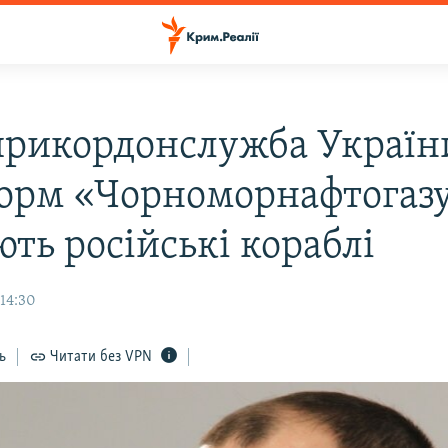
рикордонслужба України
орм «Чорноморнафтогаз
ть російські кораблі
 14:30
ь
Читати без VPN