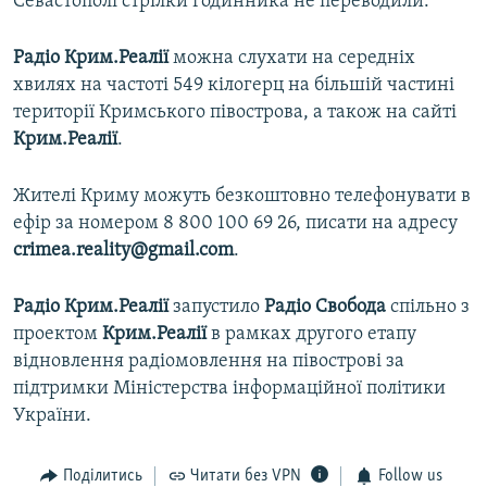
Севастополі стрілки годинника не переводили.
Радіо Крим.Реалії
можна слухати на середніх
хвилях на частоті 549 кілогерц на більшій частині
території Кримського півострова, а також на сайті
Крим.Реалії
.
Жителі Криму можуть безкоштовно телефонувати в
ефір за номером 8 800 100 69 26, писати на адресу
crimea.reality@gmail.com
.
Радіо Крим.Реалії
запустило
Радіо Свобода
спільно з
проектом
Крим.Реалії
в рамках другого етапу
відновлення радіомовлення на півострові за
підтримки Міністерства інформаційної політики
України.
Поділитись
Читати без VPN
Follow us