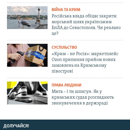
ВІЙНА ТА КРИМ
Російська влада обіцяє закрити
морський шлях українським
БпЛА до Севастополя. Чи реально
це?
СУСПІЛЬСТВО
«Крим – не Росія»: маркетплейс
Ozon припинив прийом нових
замовлень на Кримському
півострові
ПРАВА ЛЮДИНИ
Мить – і ти шпигун. Як у
кримських судах розглядають
звинувачення в держзраді
ДОЛУЧАЙСЯ!