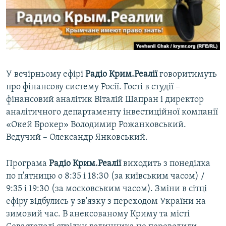
ВІДЕОУРОКИ «ELIFBE»
Русский
СВІДЧЕННЯ ОКУПАЦІЇ
Qırımtatar
УКРАЇНСЬКА ПРОБЛЕМА КРИМУ
ДОЛУЧАЙСЯ!
ІНФОГРАФІКА
У вечірньому ефірі
Радіо Крим.Реалії
говоритимуть
про фінансову систему Росії. Гості в студії –
фінансовий аналітик Віталій Шапран і директор
Усі сайти RFE/RL
аналітичного департаменту інвестиційної компанії
«Окей Брокер» Володимир Рожанковський.
Ведучий – Олександр Янковський.
Програма
Радіо Крим.Реалії
виходить з понеділка
по п'ятницю о 8:35 і 18:30 (за київським часом) /
9:35 і 19:30 (за московським часом). Зміни в сітці
ефіру відбулись у зв'язку з переходом України на
зимовий час. В анексованому Криму та місті