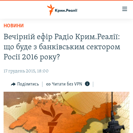
Доступність
посилання
Перейти
НОВИНИ
до
НОВИНИ
Вечірній ефір Радіо Крим.Реалії:
основного
ВОДА.КРИМ
матеріалу
що буде з банківським сектором
ВІДЕО ТА ФОТО
Перейти
Росії 2016 року?
до
ПОЛІТИКА
основної
17 грудень 2015, 18:00
БЛОГИ
навігації
Перейти
Поділитись
Читати без VPN
ПОГЛЯД
до
ІНТЕРВ'Ю
пошуку
ВСЕ ЗА ДЕНЬ
СПЕЦПРОЕКТИ
ЯК ОБІЙТИ БЛОКУВАННЯ
ДЕПОРТАЦІЯ