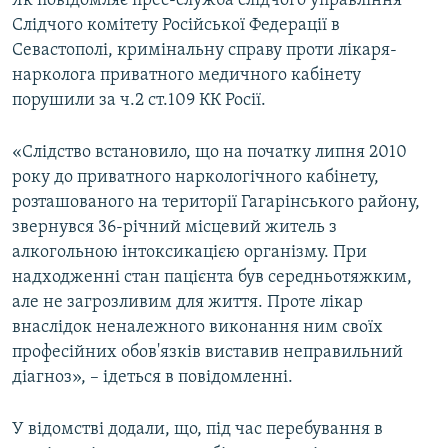
Як повідомляє прес-служба слідчого управління
ВІДЕОУРОКИ «ELIFBE»
Слідчого комітету Російської Федерації в
Русский
Севастополі, кримінальну справу проти лікаря-
СВІДЧЕННЯ ОКУПАЦІЇ
Qırımtatar
нарколога приватного медичного кабінету
УКРАЇНСЬКА ПРОБЛЕМА КРИМУ
порушили за ч.2 ст.109 КК Росії.
ДОЛУЧАЙСЯ!
ІНФОГРАФІКА
«Слідство встановило, що на початку липня 2010
року до приватного наркологічного кабінету,
розташованого на території Гагарінського району,
Усі сайти RFE/RL
звернувся 36-річний місцевий житель з
алкогольною інтоксикацією організму. При
надходженні стан пацієнта був середньотяжким,
але не загрозливим для життя. Проте лікар
внаслідок неналежного виконання ним своїх
професійних обов'язків виставив неправильний
діагноз», – ідеться в повідомленні.
У відомстві додали, що, під час перебування в