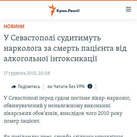
Доступність
посилання
Перейти
НОВИНИ
до
НОВИНИ
У Севастополі судитимуть
основного
ВОДА.КРИМ
матеріалу
нарколога за смерть пацієнта від
ВІДЕО ТА ФОТО
Перейти
алкогольної інтоксикації
до
ПОЛІТИКА
основної
17 грудень 2015, 20:58
БЛОГИ
навігації
Перейти
Поділитись
Читати без VPN
ПОГЛЯД
до
У Севастополі перед судом постане лікар-нарколог,
ІНТЕРВ'Ю
пошуку
обвинувачений у неналежному виконанні
ВСЕ ЗА ДЕНЬ
лікарських обов'язків, внаслідок чого 2010 року
СПЕЦПРОЕКТИ
помер пацієнт.
ЯК ОБІЙТИ БЛОКУВАННЯ
ДЕПОРТАЦІЯ