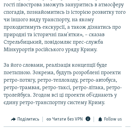
гості півострова зможуть зануритись в атмосферу
ВІДЕОУРОКИ «ELIFBE»
Русский
спогадів, познайомитись із історією розвитку того
СВІДЧЕННЯ ОКУПАЦІЇ
чи іншого виду транспорту, на якому
Qırımtatar
проходитимуть екскурсії, а також дізнатись про
УКРАЇНСЬКА ПРОБЛЕМА КРИМУ
природні та історичні пам'ятки», – сказав
ДОЛУЧАЙСЯ!
ІНФОГРАФІКА
Стрельбицький, повідомляє прес-служба
Мінкурортів російського уряду Криму.
За його словами, реалізація концепції буде
Усі сайти RFE/RL
поетапною. Зокрема, будуть розроблені проекти
ретро-потягу, ретро-теплоходу, ретро-автобуса,
ретро-трамвая, ретро-таксі, ретро-літака, ретро-
тролейбуса. Згодом всі ці проекти об'єднають у
єдину ретро-транспортну систему Криму.
Поділитись
Читати без VPN
Follow us