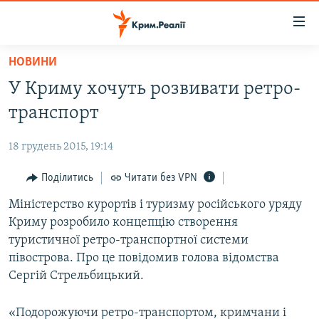
Доступність
посилання
Перейти
НОВИНИ
до
НОВИНИ
У Криму хочуть розвивати ретро-
основного
ВОДА.КРИМ
матеріалу
транспорт
ВІДЕО ТА ФОТО
Перейти
до
18 грудень 2015, 19:14
ПОЛІТИКА
основної
БЛОГИ
Поділитись
Читати без VPN
навігації
Перейти
ПОГЛЯД
Міністерство курортів і туризму російського уряду
до
Криму розробило концепцію створення
ІНТЕРВ'Ю
пошуку
туристичної ретро-транспортної системи
ВСЕ ЗА ДЕНЬ
півострова. Про це повідомив голова відомства
Сергій Стрельбицький.
СПЕЦПРОЕКТИ
ЯК ОБІЙТИ БЛОКУВАННЯ
ДЕПОРТАЦІЯ
«Подорожуючи ретро-транспортом, кримчани і