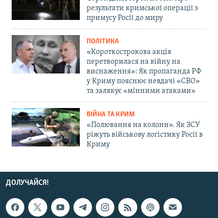
результати кримської операції з
примусу Росії до миру
ПОЛІТИКА
«Короткострокова акція
перетворилася на війну на
виснаження»: Як пропаганда РФ
у Криму пояснює невдачі «СВО»
та залякує «мінними атаками»
ВІЙНА ТА КРИМ
«Полювання на колони». Як ЗСУ
ріжуть військову логістику Росії в
Криму
ДОЛУЧАЙСЯ!