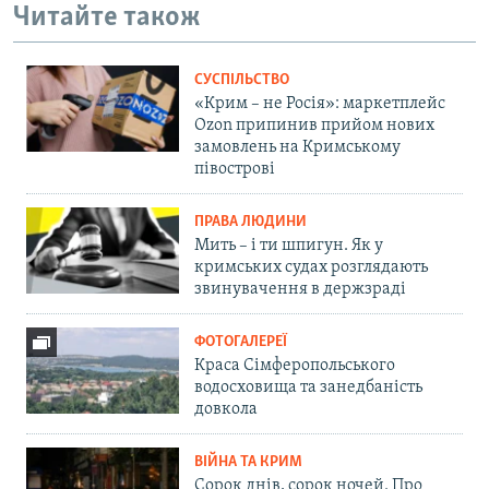
Читайте також
СУСПІЛЬСТВО
«Крим – не Росія»: маркетплейс
Ozon припинив прийом нових
замовлень на Кримському
півострові
ПРАВА ЛЮДИНИ
Мить – і ти шпигун. Як у
кримських судах розглядають
звинувачення в держзраді
ФОТОГАЛЕРЕЇ
Краса Сімферопольського
водосховища та занедбаність
довкола
ВІЙНА ТА КРИМ
Сорок днів, сорок ночей. Про