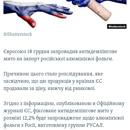
ВІДЕОУРОКИ «ELIFBE»
Русский
СВІДЧЕННЯ ОКУПАЦІЇ
Qırımtatar
УКРАЇНСЬКА ПРОБЛЕМА КРИМУ
©Shutterstock
ДОЛУЧАЙСЯ!
ІНФОГРАФІКА
Євросоюз 18 грудня запровадив антидемпінгове
мито на імпорт російської алюмінієвої фольги.
Усі сайти RFE/RL
Причиною цього стало розслідування, яке
засвідчило, що цю продукція у країнах ЄС
продавали за ціну, нижчу від ринкової.
Згідно з інформацією, опублікованою в Офіційному
журналі ЄС, фіксоване антидемпінгове мито у
розміні 12,2% буде запроваджене щодо алюмінієвої
фольги з Росії, виготовлену групою РУСАЛ.