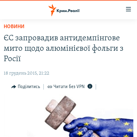
Доступність
посилання
Перейти
НОВИНИ
до
НОВИНИ
ЄС запровадив антидемпінгове
основного
ВОДА.КРИМ
матеріалу
мито щодо алюмінієвої фольги з
ВІДЕО ТА ФОТО
Перейти
Росії
до
ПОЛІТИКА
основної
18 грудень 2015, 21:22
БЛОГИ
навігації
Перейти
Поділитись
Читати без VPN
ПОГЛЯД
до
ІНТЕРВ'Ю
пошуку
ВСЕ ЗА ДЕНЬ
СПЕЦПРОЕКТИ
ЯК ОБІЙТИ БЛОКУВАННЯ
ДЕПОРТАЦІЯ