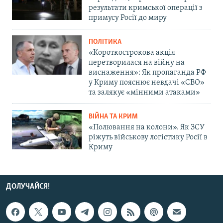
результати кримської операції з
примусу Росії до миру
ПОЛІТИКА
«Короткострокова акція
перетворилася на війну на
виснаження»: Як пропаганда РФ
у Криму пояснює невдачі «СВО»
та залякує «мінними атаками»
ВІЙНА ТА КРИМ
«Полювання на колони». Як ЗСУ
ріжуть військову логістику Росії в
Криму
ДОЛУЧАЙСЯ!