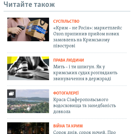
Читайте також
СУСПІЛЬСТВО
«Крим – не Росія»: маркетплейс
Ozon припинив прийом нових
замовлень на Кримському
півострові
ПРАВА ЛЮДИНИ
Мить – і ти шпигун. Як у
кримських судах розглядають
звинувачення в держзраді
ФОТОГАЛЕРЕЇ
Краса Сімферопольського
водосховища та занедбаність
довкола
ВІЙНА ТА КРИМ
Сорок днів, сорок ночей. Про