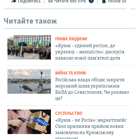
Поділитись
Читати без VPN
Follow us
Читайте також
ПРАВА ЛЮДИНИ
«Крим – єдиний регіон, де
українці – меншість»: дискусія
навколо нової пам'ятної дати
ВІЙНА ТА КРИМ
Російська влада обіцяє закрити
морський шлях українським
БпЛА до Севастополя. Чи реально
це?
СУСПІЛЬСТВО
«Крим – не Росія»: маркетплейс
Ozon припинив прийом нових
замовлень на Кримському
півострові