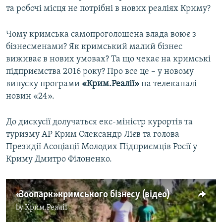
та робочі місця не потрібні в нових реаліях Криму?
Чому кримська самопроголошена влада воює з
бізнесменами? Як кримський малий бізнес
виживає в нових умовах? Та що чекає на кримські
підприємства 2016 року? Про все це – у новому
випуску програми
«Крим.Реалії»
на телеканалі
новин «24».
До дискусії долучаться екс-міністр курортів та
туризму АР Крим Олександр Лієв та голова
Президії Асоціації Молодих Підприємців Росії у
Криму Дмитро Філоненко.
«Зоопарк» кримського бізнесу (відео)
by
Крим.Реалії