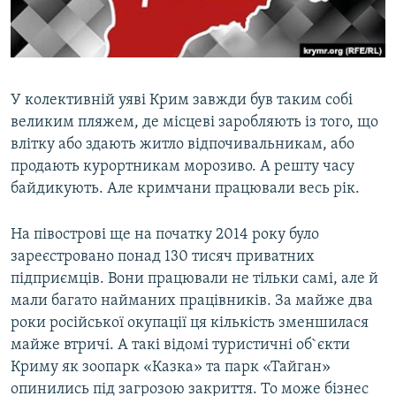
ВІДЕОУРОКИ «ELIFBE»
Русский
СВІДЧЕННЯ ОКУПАЦІЇ
Qırımtatar
УКРАЇНСЬКА ПРОБЛЕМА КРИМУ
У колективній уяві Крим завжди був таким собі
ДОЛУЧАЙСЯ!
ІНФОГРАФІКА
великим пляжем, де місцеві заробляють із того, що
влітку або здають житло відпочивальникам, або
продають курортникам морозиво. А решту часу
байдикують. Але кримчани працювали весь рік.
Усі сайти RFE/RL
На півострові ще на початку 2014 року було
зареєстровано понад 130 тисяч приватних
підприємців. Вони працювали не тільки самі, але й
мали багато найманих працівників. За майже два
роки російської окупації ця кількість зменшилася
майже втричі. А такі відомі туристичні об`єкти
Криму як зоопарк «Казка» та парк «Тайган»
опинились під загрозою закриття. То може бізнес