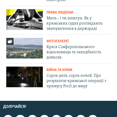
ПРАВА ЛЮДИНИ
Мить – і ти шпигун. Як у
кримських судах розглядають
звинувачення в держзраді
ФОТОГАЛЕРЕЇ
Краса Сімферопольського
водосховища та занедбаність
довкола
ВІЙНА ТА КРИМ
Сорок днів, сорок ночей. Про
результати кримської операції з
примусу Росії до миру
ДОЛУЧАЙСЯ!