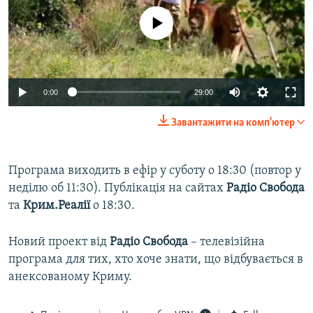
No media source currently available
0:00
29:00
Завантажити на комп'ютер
Програма виходить в ефір у суботу о 18:30 (повтор у
неділю об 11:30). Публікація на сайтах
Радіо Свобода
та
Крим.Реалії
о 18:30.
Новий проект від
Радiо Свобода
– телевізійна
програма для тих, хто хоче знати, що відбувається в
анексованому Криму.