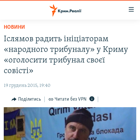
Доступність
посилання
Перейти
НОВИНИ
до
НОВИНИ
Іслямов радить ініціаторам
основного
ВОДА.КРИМ
матеріалу
«народного трибуналу» у Криму
ВІДЕО ТА ФОТО
Перейти
«оголосити трибунал своєї
до
ПОЛІТИКА
совісті»
основної
БЛОГИ
навігації
19 грудень 2015, 19:40
Перейти
ПОГЛЯД
до
Поділитись
Читати без VPN
ІНТЕРВ'Ю
пошуку
ВСЕ ЗА ДЕНЬ
СПЕЦПРОЕКТИ
ЯК ОБІЙТИ БЛОКУВАННЯ
ДЕПОРТАЦІЯ