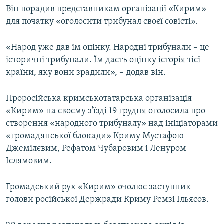
Він порадив представникам організації «Кирим»
для початку «оголосити трибунал своєї совісті».
«Народ уже дав їм оцінку. Народні трибунали – це
історичні трибунали. Їм дасть оцінку історія тієї
країни, яку вони зрадили», – додав він.
Проросійська кримськотатарська організація
«Кирим» на своєму з'їзді 19 грудня оголосила про
створення «народного трибуналу» над ініціаторами
«громадянської блокади» Криму Мустафою
Джемілєвим, Рефатом Чубаровим і Ленуром
Іслямовим.
Громадський рух «Кирим» очолює заступник
голови російської Держради Криму Ремзі Ільясов.