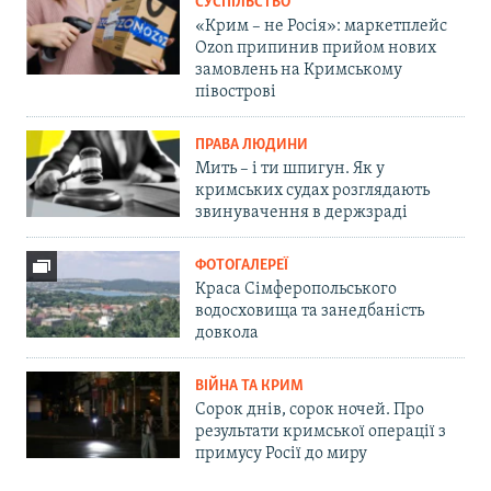
СУСПІЛЬСТВО
«Крим – не Росія»: маркетплейс
Ozon припинив прийом нових
замовлень на Кримському
півострові
ПРАВА ЛЮДИНИ
Мить – і ти шпигун. Як у
кримських судах розглядають
звинувачення в держзраді
ФОТОГАЛЕРЕЇ
Краса Сімферопольського
водосховища та занедбаність
довкола
ВІЙНА ТА КРИМ
Сорок днів, сорок ночей. Про
результати кримської операції з
примусу Росії до миру