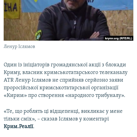
ВІДЕОУРОКИ «ELIFBE»
Русский
СВІДЧЕННЯ ОКУПАЦІЇ
Qırımtatar
УКРАЇНСЬКА ПРОБЛЕМА КРИМУ
ДОЛУЧАЙСЯ!
ІНФОГРАФІКА
Ленур Іслямов
Один із ініціаторів громадянської акції з блокади
Усі сайти RFE/RL
Криму, власник кримськотатарського телеканалу
АТR Ленур Іслямов не сприйняв серйозно заяви
проросійської кримськотатарської організації
«Кирим» про створення «народного трибуналу».
«Те, що роблять ці відщепенці, викликає у мене
тільки сміх», – сказав Іслямов у коментарі
Крим.Реалії
.