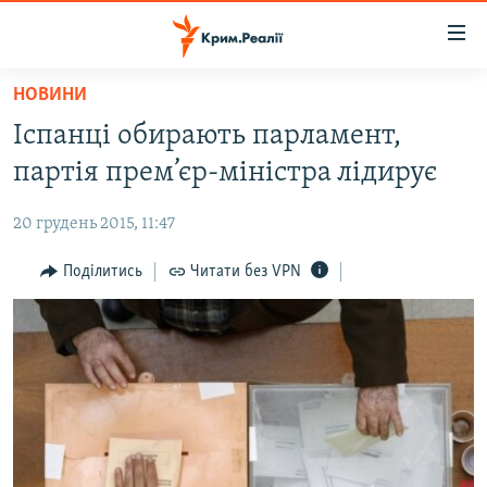
Доступність
посилання
Перейти
НОВИНИ
до
НОВИНИ
Іспанці обирають парламент,
основного
ВОДА.КРИМ
матеріалу
партія прем’єр-міністра лідирує
ВІДЕО ТА ФОТО
Перейти
до
20 грудень 2015, 11:47
ПОЛІТИКА
основної
БЛОГИ
Поділитись
Читати без VPN
навігації
Перейти
ПОГЛЯД
до
ІНТЕРВ'Ю
пошуку
ВСЕ ЗА ДЕНЬ
СПЕЦПРОЕКТИ
ЯК ОБІЙТИ БЛОКУВАННЯ
ДЕПОРТАЦІЯ