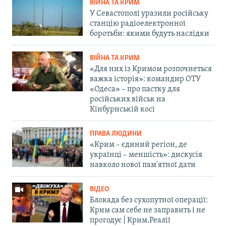
ВІЙНА ТА КРИМ
У Севастополі уразили російську
станцію радіоелектронної
боротьби: якими будуть наслідки
ВІЙНА ТА КРИМ
«Для них із Кримом розпочнеться
важка історія»: командир ОТУ
«Одеса» – про пастку для
російських військ на
Кінбурнській косі
ПРАВА ЛЮДИНИ
«Крим – єдиний регіон, де
українці – меншість»: дискусія
навколо нової пам'ятної дати
ВІДЕО
Блокада без сухопутної операції:
Крим сам себе не заправить і не
прогодує | Крим.Реалії