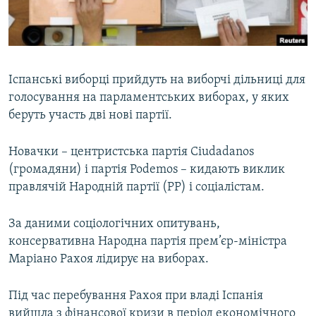
ВІДЕОУРОКИ «ELIFBE»
Русский
СВІДЧЕННЯ ОКУПАЦІЇ
Qırımtatar
УКРАЇНСЬКА ПРОБЛЕМА КРИМУ
Іспанські виборці прийдуть на виборчі дільниці для
ДОЛУЧАЙСЯ!
ІНФОГРАФІКА
голосування на парламентських виборах, у яких
беруть участь дві нові партії.
Новачки – центристська партія Ciudadanos
Усі сайти RFE/RL
(громадяни) і партія Podemos – кидають виклик
правлячій Народній партії (PP) і соціалістам.
За даними соціологічних опитувань,
консервативна Народна партія прем’єр-міністра
Маріано Рахоя лідирує на виборах.
Під час перебування Рахоя при владі Іспанія
вийшла з фінансової кризи в період економічного