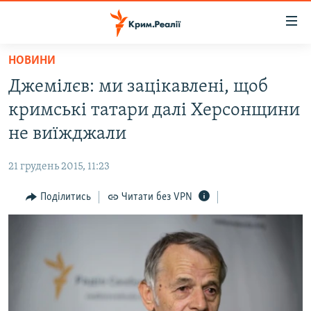
Доступність
посилання
Перейти
НОВИНИ
до
НОВИНИ
Джемілєв: ми зацікавлені, щоб
основного
ВОДА.КРИМ
матеріалу
кримські татари далі Херсонщини
ВІДЕО ТА ФОТО
Перейти
не виїжджали
до
ПОЛІТИКА
основної
21 грудень 2015, 11:23
БЛОГИ
навігації
Перейти
Поділитись
Читати без VPN
ПОГЛЯД
до
ІНТЕРВ'Ю
пошуку
ВСЕ ЗА ДЕНЬ
СПЕЦПРОЕКТИ
ЯК ОБІЙТИ БЛОКУВАННЯ
ДЕПОРТАЦІЯ