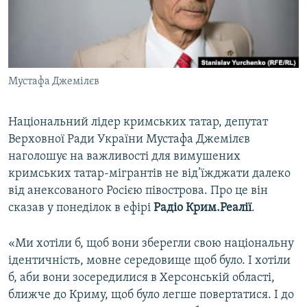
ВІДЕОУРОКИ «ELIFBE»
Русский
СВІДЧЕННЯ ОКУПАЦІЇ
Qırımtatar
УКРАЇНСЬКА ПРОБЛЕМА КРИМУ
Мустафа Джемілєв
ДОЛУЧАЙСЯ!
ІНФОГРАФІКА
Національний лідер кримських татар, депутат
Верховної Ради України Мустафа Джемілєв
Усі сайти RFE/RL
наголошує на важливості для вимушених
кримських татар-мігрантів не від’їжджати далеко
від анексованого Росією півострова. Про це він
сказав у понеділок в ефірі
Радіо Крим.Реалії
.
«Ми хотіли б, щоб вони зберегли свою національну
ідентичність, мовне середовище щоб було. І хотіли
б, аби вони зосередилися в Херсонській області,
ближче до Криму, щоб було легше повертатися. І до