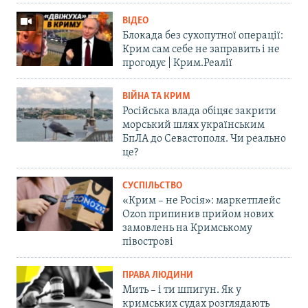
ВІДЕО
Блокада без сухопутної операції:
Крим сам себе не заправить і не
прогодує | Крим.Реалії
ВІЙНА ТА КРИМ
Російська влада обіцяє закрити
морський шлях українським
БпЛА до Севастополя. Чи реально
це?
СУСПІЛЬСТВО
«Крим – не Росія»: маркетплейс
Ozon припинив прийом нових
замовлень на Кримському
півострові
ПРАВА ЛЮДИНИ
Мить – і ти шпигун. Як у
кримських судах розглядають