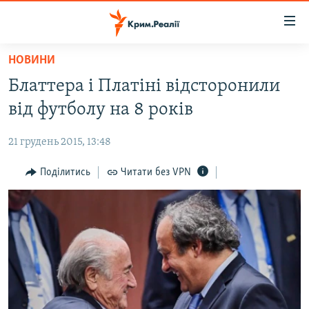
Доступність
посилання
Перейти
НОВИНИ
до
НОВИНИ
Блаттера і Платіні відсторонили
основного
ВОДА.КРИМ
матеріалу
від футболу на 8 років
ВІДЕО ТА ФОТО
Перейти
до
21 грудень 2015, 13:48
ПОЛІТИКА
основної
БЛОГИ
Поділитись
Читати без VPN
навігації
Перейти
ПОГЛЯД
до
ІНТЕРВ'Ю
пошуку
ВСЕ ЗА ДЕНЬ
СПЕЦПРОЕКТИ
ЯК ОБІЙТИ БЛОКУВАННЯ
ДЕПОРТАЦІЯ