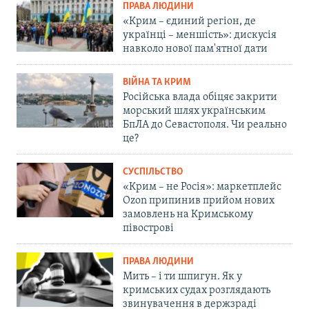
ПРАВА ЛЮДИНИ
«Крим – єдиний регіон, де
українці – меншість»: дискусія
навколо нової пам'ятної дати
ВІЙНА ТА КРИМ
Російська влада обіцяє закрити
морський шлях українським
БпЛА до Севастополя. Чи реально
це?
СУСПІЛЬСТВО
«Крим – не Росія»: маркетплейс
Ozon припинив прийом нових
замовлень на Кримському
півострові
ПРАВА ЛЮДИНИ
Мить – і ти шпигун. Як у
кримських судах розглядають
звинувачення в держзраді