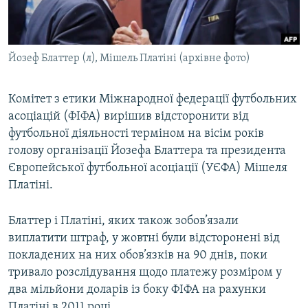
ВІДЕОУРОКИ «ELIFBE»
Русский
СВІДЧЕННЯ ОКУПАЦІЇ
Qırımtatar
Йозеф Блаттер (л), Мішель Платіні (архівне фото)
УКРАЇНСЬКА ПРОБЛЕМА КРИМУ
ДОЛУЧАЙСЯ!
ІНФОГРАФІКА
Комітет з етики Міжнародної федерації футбольних
асоціацій (ФІФА) вирішив відсторонити від
футбольної діяльності терміном на вісім років
Усі сайти RFE/RL
голову організації Йозефа Блаттера та президента
Європейської футбольної асоціації (УЄФА) Мішеля
Платіні.
Блаттер і Платіні, яких також зобов’язали
виплатити штраф, у жовтні були відсторонені від
покладених на них обов’язків на 90 днів, поки
тривало розслідування щодо платежу розміром у
два мільйони доларів із боку ФІФА на рахунки
Платіні в 2011 році.