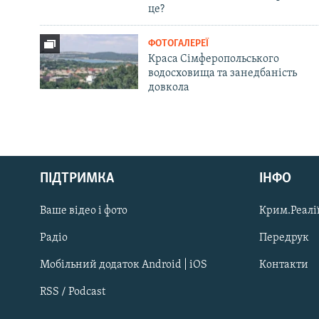
це?
ФОТОГАЛЕРЕЇ
Краса Сімферопольського
водосховища та занедбаність
довкола
Русский
ПІДТРИМКА
ІНФО
Qırımtatar
Ваше відео і фото
Крим.Реалії
ДОЛУЧАЙСЯ!
Радіо
Передрук
Мобільний додаток Android | iOS
Контакти
RSS / Podcast
Усі сайти RFE/RL