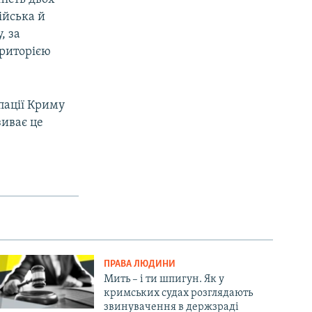
війська й
, за
ериторією
пації Криму
зиває це
ПРАВА ЛЮДИНИ
Мить – і ти шпигун. Як у
кримських судах розглядають
звинувачення в держзраді