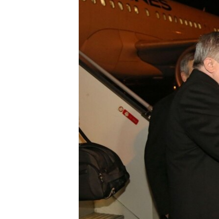
ВІДЕОУРОКИ «ELIFBE»
СВІДЧЕННЯ ОКУПАЦІЇ
УКРАЇНСЬКА ПРОБЛЕМА КРИМУ
ІНФОГРАФІКА