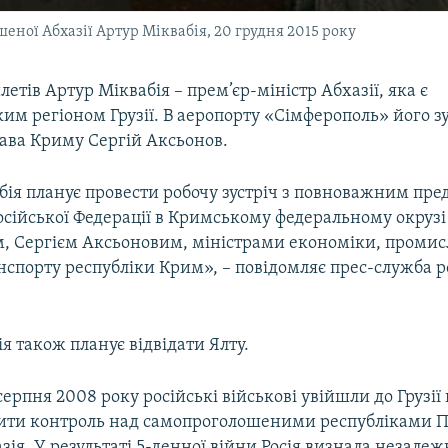
еної Абхазії Артур Міквабія, 20 грудня 2015 року
етів Артур Міквабія – прем’єр-міністр Абхазії, яка є
им регіоном Грузії. В аеропорту «Сімферополь» його зу
лава Криму Сергій Аксьонов.
бія планує провести робочу зустріч з повноважним пр
осійської Федерації в Кримському федеральному окрузі
, Сергієм Аксьоновим, міністрами економіки, промис
нспорту республіки Крим», – повідомляє прес-служба р
я також планує відвідати Ялту.
 серпня 2008 року російські військові увійшли до Грузії
овити контроль над самопроголошеними республіками 
азія. У результаті 5-денної війни Росія визнала незалеж