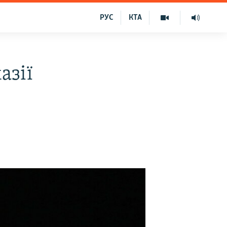
РУС
КТА
азії