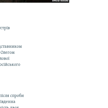
стрів
едставником
 Олегом
лової
осійського
 після спроби
Південна
ність двох