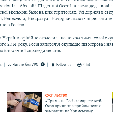
гіонів – Абхазії і Південної Осетії та ввела додаткові 
свої військові бази на цих територіях. Усі держави світу
ї, Венесуели, Нікарагуа і Науру, визнають ці регіони т
ваною Росією.
а України офіційно оголосила початком тимчасової оку
ого 2014 року. Росія заперечує окупацію півострова і на
 історичної справедливості».
ь
Читати без VPN
Follow us
Print
СУСПІЛЬСТВО
«Крим – не Росія»: маркетплейс
Ozon припинив прийом нових
замовлень на Кримському