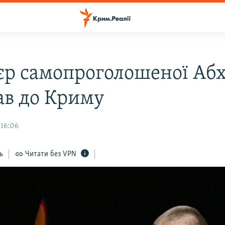
єр самопроголошеної Абх
ав до Криму
 16:06
ь
Читати без VPN