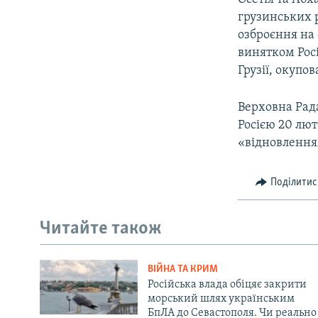
грузинських ре
озброєння на 
винятком Росі
Грузії, окупо
Верховна Рад
Росією 20 лют
«відновленням
Поділитис
Читайте також
ВІЙНА ТА КРИМ
Російська влада обіцяє закрити
морський шлях українським
БпЛА до Севастополя. Чи реально