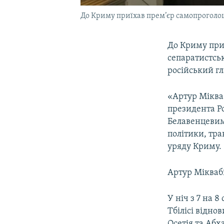
До Криму приїхав прем’єр самопроголош
До Криму прил
сепаратистськ
російський г
«Артур Міква
президента Р
Белавенцевим
політики, тра
уряду Криму.
Артур Міквабі
У ніч з 7 на 8
Тбілісі відн
Осетія та Абх