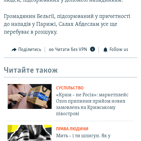
людей, підозрюваних у допомозі нападникам.
Громадянин Бельгії, підозрюваний у причетності
до нападів у Парижі, Салах Абдеслам усе ще
перебуває в розшуку.
Поділитись
Читати без VPN
Follow us
Читайте також
СУСПІЛЬСТВО
«Крим – не Росія»: маркетплейс
Ozon припинив прийом нових
замовлень на Кримському
півострові
ПРАВА ЛЮДИНИ
Мить – і ти шпигун. Як у