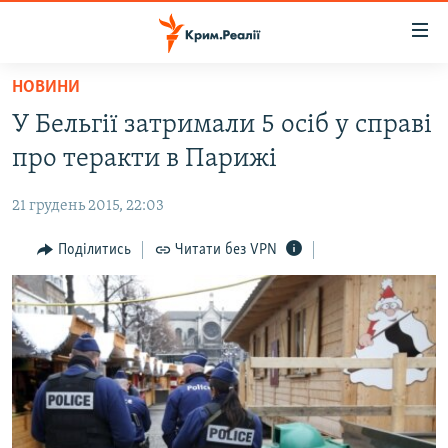
Доступність
посилання
Перейти
НОВИНИ
до
НОВИНИ
У Бельгії затримали 5 осіб у справі
основного
ВОДА.КРИМ
матеріалу
про теракти в Парижі
ВІДЕО ТА ФОТО
Перейти
до
21 грудень 2015, 22:03
ПОЛІТИКА
основної
БЛОГИ
Поділитись
Читати без VPN
навігації
Перейти
ПОГЛЯД
до
ІНТЕРВ'Ю
пошуку
ВСЕ ЗА ДЕНЬ
СПЕЦПРОЕКТИ
ЯК ОБІЙТИ БЛОКУВАННЯ
ДЕПОРТАЦІЯ