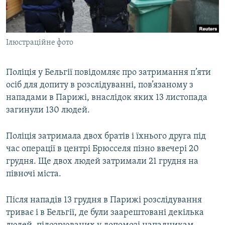
ВІДЕОУРОКИ «ELIFBE»
Русский
СВІДЧЕННЯ ОКУПАЦІЇ
Qırımtatar
Ілюстраційне фото
УКРАЇНСЬКА ПРОБЛЕМА КРИМУ
ДОЛУЧАЙСЯ!
ІНФОГРАФІКА
Поліція у Бельгії повідомляє про затримання п’яти
осіб для допиту в розслідуванні, пов’язаному з
нападами в Парижі, внаслідок яких 13 листопада
Усі сайти RFE/RL
загинули 130 людей.
Поліція затримала двох братів і їхнього друга під
час операції в центрі Брюсселя пізно ввечері 20
грудня. Ще двох людей затримали 21 грудня на
півночі міста.
Після нападів 13 грудня в Парижі розслідування
триває і в Бельгії, де були заарештовані декілька