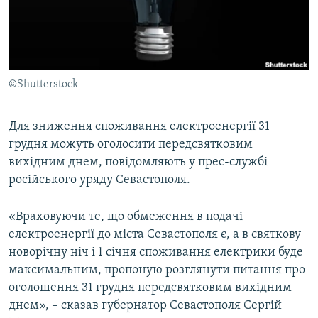
ВІДЕОУРОКИ «ELIFBE»
Русский
СВІДЧЕННЯ ОКУПАЦІЇ
Qırımtatar
УКРАЇНСЬКА ПРОБЛЕМА КРИМУ
©Shutterstock
ДОЛУЧАЙСЯ!
ІНФОГРАФІКА
Для зниження споживання електроенергії 31
грудня можуть оголосити передсвятковим
Усі сайти RFE/RL
вихідним днем, повідомляють у прес-службі
російського уряду Севастополя.
«Враховуючи те, що обмеження в подачі
електроенергії до міста Севастополя є, а в святкову
новорічну ніч і 1 січня споживання електрики буде
максимальним, пропоную розглянути питання про
оголошення 31 грудня передсвятковим вихідним
днем», – сказав губернатор Севастополя Сергій