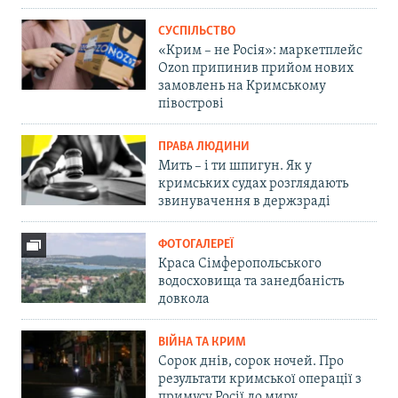
СУСПІЛЬСТВО
«Крим – не Росія»: маркетплейс
Ozon припинив прийом нових
замовлень на Кримському
півострові
ПРАВА ЛЮДИНИ
Мить – і ти шпигун. Як у
кримських судах розглядають
звинувачення в держзраді
ФОТОГАЛЕРЕЇ
Краса Сімферопольського
водосховища та занедбаність
довкола
ВІЙНА ТА КРИМ
Сорок днів, сорок ночей. Про
результати кримської операції з
примусу Росії до миру