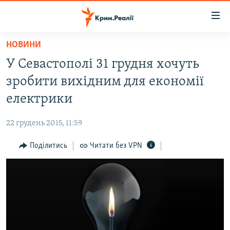
Доступність
посилання
Перейти
НОВИНИ
до
НОВИНИ
У Севастополі 31 грудня хочуть
основного
ВОДА.КРИМ
матеріалу
зробити вихідним для економії
ВІДЕО ТА ФОТО
Перейти
електрики
до
ПОЛІТИКА
основної
22 грудень 2015, 11:59
БЛОГИ
навігації
Перейти
Поділитись
Читати без VPN
ПОГЛЯД
до
ІНТЕРВ'Ю
пошуку
ВСЕ ЗА ДЕНЬ
СПЕЦПРОЕКТИ
ЯК ОБІЙТИ БЛОКУВАННЯ
ДЕПОРТАЦІЯ