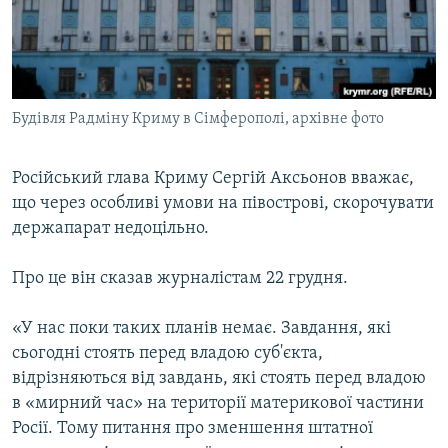
ВІДЕОУРОКИ «ELIFBE»
Русский
СВІДЧЕННЯ ОКУПАЦІЇ
Qırımtatar
УКРАЇНСЬКА ПРОБЛЕМА КРИМУ
Будівля Радміну Криму в Сімферополі, архівне фото
ДОЛУЧАЙСЯ!
ІНФОГРАФІКА
Російський глава Криму Сергій Аксьонов вважає,
що через особливі умови на півострові, скорочувати
Усі сайти RFE/RL
держапарат недоцільно.
Про це він сказав журналістам 22 грудня.
«У нас поки таких планів немає. Завдання, які
сьогодні стоять перед владою суб'єкта,
відрізняються від завдань, які стоять перед владою
в «мирний час» на території материкової частини
Росії. Тому питання про зменшення штатної