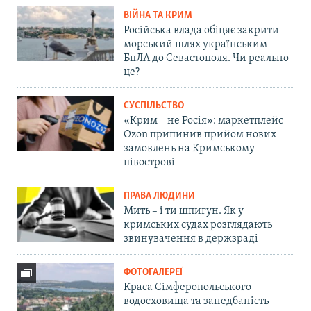
ВІЙНА ТА КРИМ
Російська влада обіцяє закрити
морський шлях українським
БпЛА до Севастополя. Чи реально
це?
СУСПІЛЬСТВО
«Крим – не Росія»: маркетплейс
Ozon припинив прийом нових
замовлень на Кримському
півострові
ПРАВА ЛЮДИНИ
Мить – і ти шпигун. Як у
кримських судах розглядають
звинувачення в держзраді
ФОТОГАЛЕРЕЇ
Краса Сімферопольського
водосховища та занедбаність