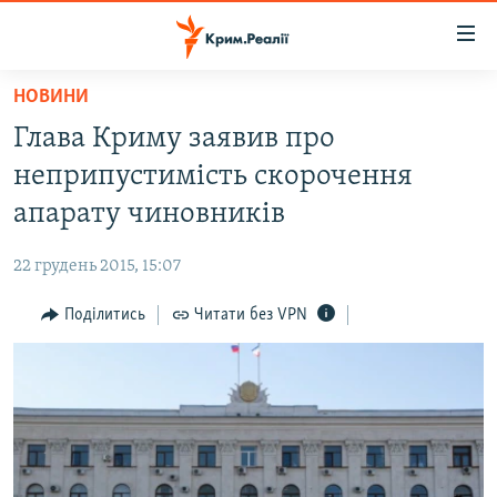
Доступність
посилання
Перейти
НОВИНИ
до
НОВИНИ
Глава Криму заявив про
основного
ВОДА.КРИМ
матеріалу
неприпустимість скорочення
ВІДЕО ТА ФОТО
Перейти
апарату чиновників
до
ПОЛІТИКА
основної
22 грудень 2015, 15:07
БЛОГИ
навігації
Перейти
Поділитись
Читати без VPN
ПОГЛЯД
до
ІНТЕРВ'Ю
пошуку
ВСЕ ЗА ДЕНЬ
СПЕЦПРОЕКТИ
ЯК ОБІЙТИ БЛОКУВАННЯ
ДЕПОРТАЦІЯ