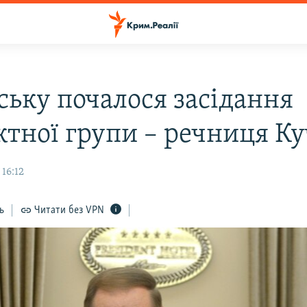
ську почалося засідання
ктної групи – речниця К
 16:12
ь
Читати без VPN