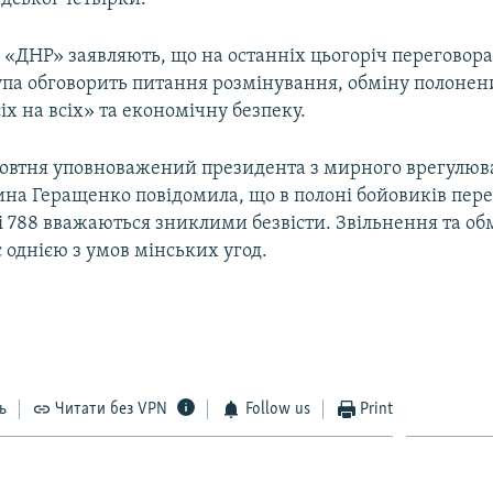
 «ДНР» заявляють, що на останніх цьогоріч переговор
упа обговорить питання розмінування, обміну полонен
х на всіх» та економічну безпеку.
овтня уповноважений президента з мирного врегулюва
рина Геращенко повідомила, що в полоні бойовиків пер
 і 788 вважаються зниклими безвісти. Звільнення та об
однією з умов мінських угод.
ь
Читати без VPN
Follow us
Print