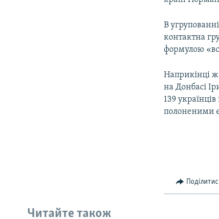
В угрупованні
контактна гр
формулою «всі
Наприкінці ж
на Донбасі І
139 українців
полоненими є 
Поділитис
Читайте також