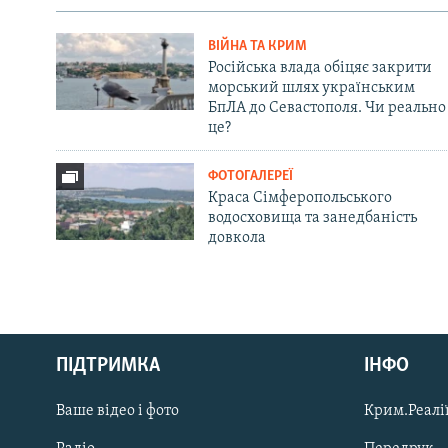
ВІЙНА ТА КРИМ
Російська влада обіцяє закрити
морський шлях українським
БпЛА до Севастополя. Чи реально
це?
ФОТОГАЛЕРЕЇ
Краса Сімферопольського
водосховища та занедбаність
довкола
Русский
ПІДТРИМКА
ІНФО
Qırımtatar
Ваше відео і фото
Крим.Реалії
ДОЛУЧАЙСЯ!