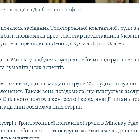
я ситуації на Донбасі, архівне фото
зпочалося засідання Тристоронньої контактної групи з
онбасі, повідомила прес-секретар представника Україн
упі, екс-президента Леоніда Кучми Дарка Оліфер.
ні в Мінську відбулися зустрічі робочих підгруп з пита
та гуманітарних аспектів.
фер заявила, що на засіданні групи 22 грудня заслухають
лонених. Також вона повідомила, що планується заслу
в Спільного центру з контролю і координації питань п
ізації лінії розмежування сторін.
устріч Тристоронньої контактної групи в Мінську буде
дальша робота контактної групи залежатиме від рішенн
дської четвірки.