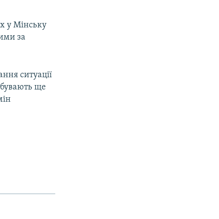
ах у Мінську
ими за
ння ситуації
ебувають ще
мін