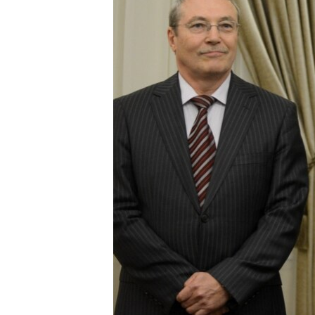
ВІДЕОУРОКИ «ELIFBE»
СВІДЧЕННЯ ОКУПАЦІЇ
УКРАЇНСЬКА ПРОБЛЕМА КРИМУ
ІНФОГРАФІКА