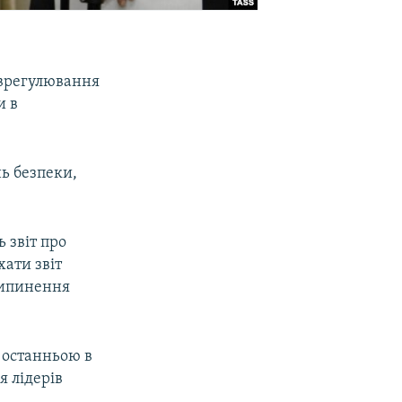
 врегулювання
и в
нь безпеки,
 звіт про
хати звіт
рипинення
 останньою в
я лідерів