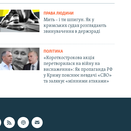
ПРАВА ЛЮДИНИ
Мить – і ти шпигун. Як у
кримських судах розглядають
звинувачення в держзраді
ПОЛІТИКА
«Короткострокова акція
перетворилася на війну на
виснаження»: Як пропаганда РФ
у Криму пояснює невдачі «СВО»
та залякує «мінними атаками»