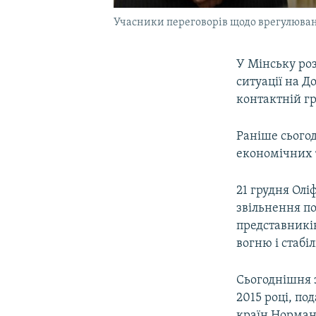
Учасники переговорів щодо врегулюванн
У Мінську ро
ситуації на Д
контактній гр
Раніше сьогод
економічних 
21 грудня Олі
звільнення по
представникі
вогню і стабіл
Сьогоднішня з
2015 році, по
країн Норман