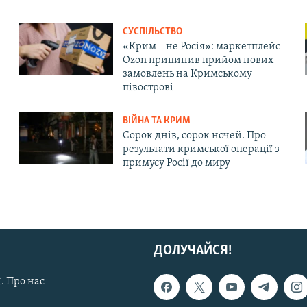
СУСПІЛЬСТВО
«Крим – не Росія»: маркетплейс
Ozon припинив прийом нових
замовлень на Кримському
півострові
ВІЙНА ТА КРИМ
Сорок днів, сорок ночей. Про
результати кримської операції з
примусу Росії до миру
ДОЛУЧАЙСЯ!
. Про нас