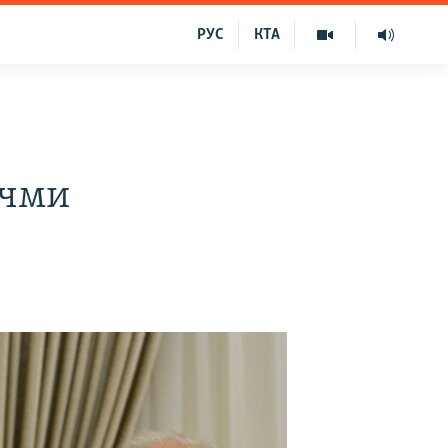
РУС
КТА
учми