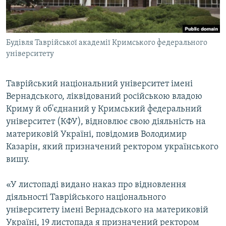
ВІДЕОУРОКИ «ELIFBE»
Русский
СВІДЧЕННЯ ОКУПАЦІЇ
Qırımtatar
Будівля Таврійської академії Кримського федерального
УКРАЇНСЬКА ПРОБЛЕМА КРИМУ
університету
ДОЛУЧАЙСЯ!
ІНФОГРАФІКА
Таврійський національний університет імені
Вернадського, ліквідований російською владою
Криму й об'єднаний у Кримський федеральний
Усі сайти RFE/RL
університет (КФУ), відновлює свою діяльність на
материковій Україні, повідомив Володимир
Казарін, який призначений ректором українського
вишу.
«У листопаді видано наказ про відновлення
діяльності Таврійського національного
університету імені Вернадського на материковій
Україні, 19 листопада я призначений ректором