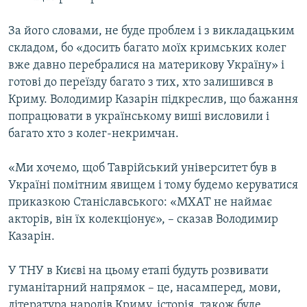
За його словами, не буде проблем і з викладацьким
складом, бо «досить багато моїх кримських колег
вже давно перебралися на материкову Україну» і
готові до переїзду багато з тих, хто залишився в
Криму. Володимир Казарін підкреслив, що бажання
попрацювати в українському виші висловили і
багато хто з колег-некримчан.
«Ми хочемо, щоб Таврійський університет був в
Україні помітним явищем і тому будемо керуватися
приказкою Станіславського: «МХАТ не наймає
акторів, він їх колекціонує», – сказав Володимир
Казарін.
У ТНУ в Києві на цьому етапі будуть розвивати
гуманітарний напрямок – це, насамперед, мови,
література народів Криму, історія, також буде