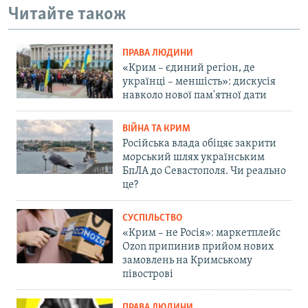
Читайте також
ПРАВА ЛЮДИНИ
«Крим – єдиний регіон, де
українці – меншість»: дискусія
навколо нової пам'ятної дати
ВІЙНА ТА КРИМ
Російська влада обіцяє закрити
морський шлях українським
БпЛА до Севастополя. Чи реально
це?
СУСПІЛЬСТВО
«Крим – не Росія»: маркетплейс
Ozon припинив прийом нових
замовлень на Кримському
півострові
ПРАВА ЛЮДИНИ