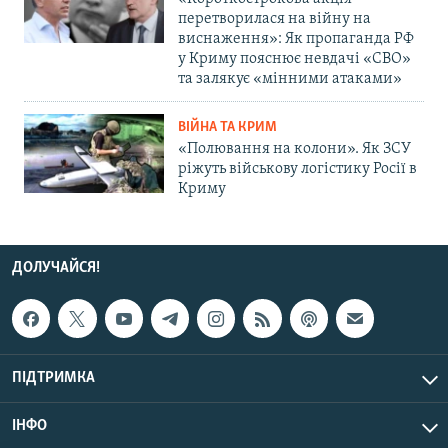
перетворилася на війну на
виснаження»: Як пропаганда РФ
у Криму пояснює невдачі «СВО»
та залякує «мінними атаками»
ВІЙНА ТА КРИМ
«Полювання на колони». Як ЗСУ
ріжуть військову логістику Росії в
Криму
ДОЛУЧАЙСЯ!
ПІДТРИМКА
ІНФО