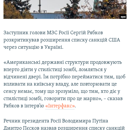
ВІДЕОУРОКИ «ELIFBE»
Русский
СВІДЧЕННЯ ОКУПАЦІЇ
Qırımtatar
УКРАЇНСЬКА ПРОБЛЕМА КРИМУ
Заступник голови МЗС Росії Сергій Рябков
ДОЛУЧАЙСЯ!
ІНФОГРАФІКА
розкритикував розширення списку санкцій США
через ситуацію в Україні.
«Американські державні структури продовжують
Усі сайти RFE/RL
вперто діяти у стилістиці зомбі, ломляться у
відчинені двері. Їм потрібно перейматися тим, щоб
впливати на київську владу, але повторювати це
сенсу немає, тому що зрозуміло, що тим, хто діє у
стилістиці зомбі, говорити про це марно», – сказав
Рябков в інтерв’ю
«Інтерфакс»
.
Речник президента Росії Володимира Путіна
Дмитро Пєсков назвав розширення списку санкцій