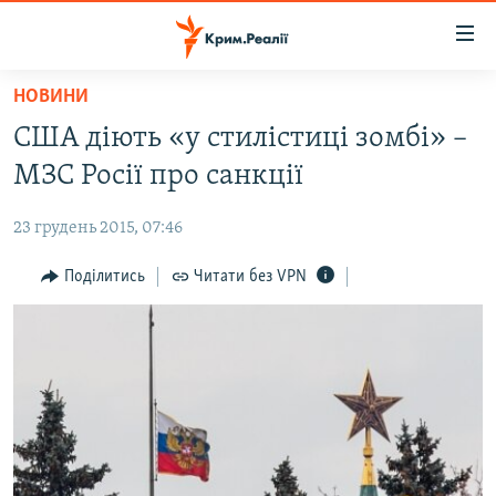
Доступність
посилання
Перейти
НОВИНИ
до
НОВИНИ
США діють «у стилістиці зомбі» –
основного
ВОДА.КРИМ
матеріалу
МЗС Росії про санкції
ВІДЕО ТА ФОТО
Перейти
до
23 грудень 2015, 07:46
ПОЛІТИКА
основної
БЛОГИ
Поділитись
Читати без VPN
навігації
Перейти
ПОГЛЯД
до
ІНТЕРВ'Ю
пошуку
ВСЕ ЗА ДЕНЬ
СПЕЦПРОЕКТИ
ЯК ОБІЙТИ БЛОКУВАННЯ
ДЕПОРТАЦІЯ