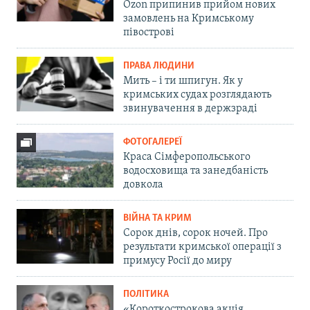
Ozon припинив прийом нових
замовлень на Кримському
півострові
ПРАВА ЛЮДИНИ
Мить – і ти шпигун. Як у
кримських судах розглядають
звинувачення в держзраді
ФОТОГАЛЕРЕЇ
Краса Сімферопольського
водосховища та занедбаність
довкола
ВІЙНА ТА КРИМ
Сорок днів, сорок ночей. Про
результати кримської операції з
примусу Росії до миру
ПОЛІТИКА
«Короткострокова акція