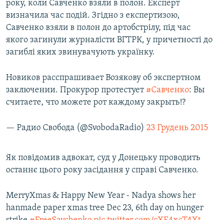
року, коли Савченко взяли в полон. Експерт
визначила час подій. Згідно з експертизою,
Савченко взяли в полон до артобстрілу, під час
якого загинули журналісти ВГТРК, у причетності до
загиблі яких звинувачують українку.
Новиков расспрашивает Возякову об экспертном
заключении. Прокурор протестует
#Савченко
: Вы
считаете, что можете рот каждому закрыть!?
— Радио Свобода (@SvobodaRadio)
23 Грудень 2015
Як повідомив адвокат, суд у Донецьку проводить
останнє цього року засідання у справі Савченко.
MerryXmas & Happy New Year - Nadya shows her
hanmade paper xmas tree Dec 23, 6th day on hunger