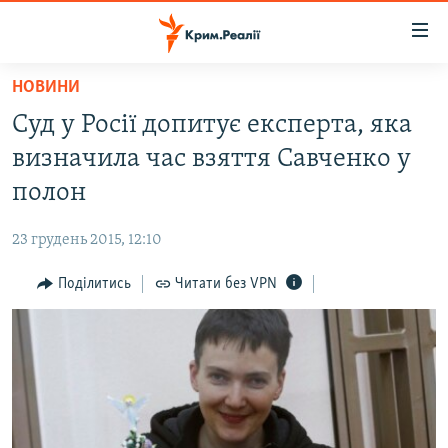
Доступність
посилання
Перейти
НОВИНИ
до
НОВИНИ
Суд у Росії допитує експерта, яка
основного
ВОДА.КРИМ
матеріалу
визначила час взяття Савченко у
ВІДЕО ТА ФОТО
Перейти
полон
до
ПОЛІТИКА
основної
23 грудень 2015, 12:10
БЛОГИ
навігації
Перейти
Поділитись
Читати без VPN
ПОГЛЯД
до
ІНТЕРВ'Ю
пошуку
ВСЕ ЗА ДЕНЬ
СПЕЦПРОЕКТИ
ЯК ОБІЙТИ БЛОКУВАННЯ
ДЕПОРТАЦІЯ