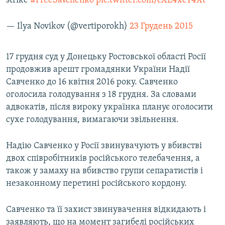
strike
#FreeSavchenko
pic.twitter.com/cXE4xcT4Xt
— Ilya Novikov (@vertiporokh)
23 Грудень 2015
17 грудня суд у Донецьку Ростовської області Росії
продовжив арешт громадянки України Надії
Савченко до 16 квітня 2016 року. Савченко
оголосила голодування з 18 грудня. За словами
адвокатів, після вироку українка планує оголосити
сухе голодування, вимагаючи звільнення.
Надію Савченко у Росії звинувачують у вбивстві
двох співробітників російського телебачення, а
також у замаху на вбивство групи сепаратистів і
незаконному перетині російського кордону.
Савченко та її захист звинувачення відкидають і
заявляють, що на момент загибелі російських