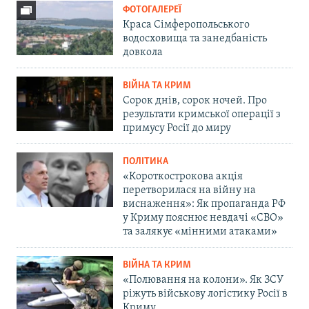
ФОТОГАЛЕРЕЇ
Краса Сімферопольського
водосховища та занедбаність
довкола
ВІЙНА ТА КРИМ
Сорок днів, сорок ночей. Про
результати кримської операції з
примусу Росії до миру
ПОЛІТИКА
«Короткострокова акція
перетворилася на війну на
виснаження»: Як пропаганда РФ
у Криму пояснює невдачі «СВО»
та залякує «мінними атаками»
ВІЙНА ТА КРИМ
«Полювання на колони». Як ЗСУ
ріжуть військову логістику Росії в
Криму