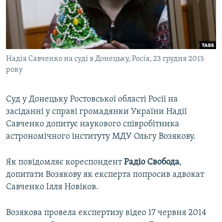
ВІДЕОУРОКИ «ELIFBE»
Русский
СВІДЧЕННЯ ОКУПАЦІЇ
Qırımtatar
УКРАЇНСЬКА ПРОБЛЕМА КРИМУ
Надія Савченко на суді в Донецьку, Росія, 23 грудня 2015
ДОЛУЧАЙСЯ!
ІНФОГРАФІКА
року
Суд у Донецьку Ростовської області Росії на
Усі сайти RFE/RL
засіданні у справі громадянки України Надії
Савченко допитує наукового співробітника
астрономічного інституту МДУ Ольгу Возякову.
Як повідомляє кореспондент
Радіо Свобода
,
допитати Возякову як експерта попросив адвокат
Савченко Ілля Новіков.
Возякова провела експертизу відео 17 червня 2014