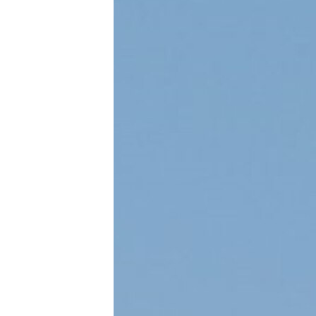
ВІДЕОУРОКИ «ELIFBE»
СВІДЧЕННЯ ОКУПАЦІЇ
УКРАЇНСЬКА ПРОБЛЕМА КРИМУ
ІНФОГРАФІКА