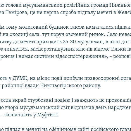
єю голови мусульманських релігійних громад Нижньог
а Темірова, це не перша спроба підпалу мечеті в Желяб
сім тому молитовний будинок також намагалися підпал
на околиці села, тут поруч овочевий ринок. Село неве
итву до мечеті приходить 25-30 мусульман, в інші дні
ачиняється, місцерозташувння ключів відоме тільки п
ронця і немає системи відеоспостереження», – розпові
ють у ДУМК, на місце події прибули правоохоронні орг
 районної влади Нижньогірського району.
ела вкрай стурбовані подією і вважають це провокаці
 що вчора мусульманський світ відзначав день народже
– зазначають у Муфтіяті.
о підпал у мечеті на офіційному сайті російського гла