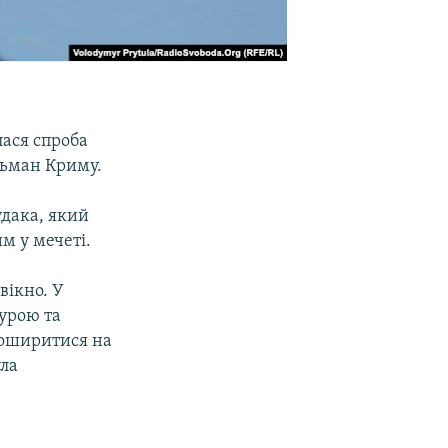
лася спроба
льман Криму.
удака, який
м у мечеті.
вікно. У
урою та
поширитися на
ула