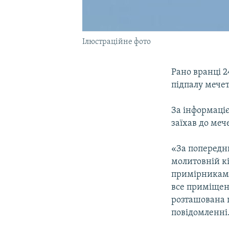
Ілюстраційне фото
Рано вранці 2
підпалу мече
За інформаці
заїхав до меч
«За попередн
молитовній к
примірниками
все приміщенн
розташована ш
повідомленні