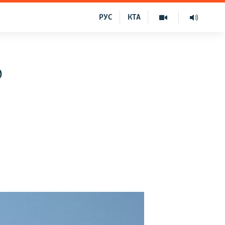
РУС
КТА
о