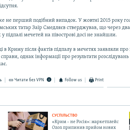
ідсутня.
же не перший подібний випадок. У жовтні 2015 року го
мських татар Заїр Смедляєв стверджував, що через дв
у підпалі мечетей на півострові досі не знайшли.
 в Криму після фактів підпалу в мечетях заявляли пр
справи, однак інформації про результати розслідувань
ає.
ь
Читати без VPN
Follow us
Print
СУСПІЛЬСТВО
«Крим – не Росія»: маркетплейс
Ozon припинив прийом нових