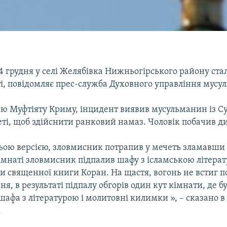
4 грудня у селі Желябівка Нижньогірського району ста
ті, повідомляє прес-служба Духовного управління мусу
єю Муфтіяту Криму, інцидент виявив мусульманин із С
еті, щоб здійснити ранковий намаз. Чоловік побачив ди
ьою версією, зловмисник потрапив у мечеть зламавши 
імнаті зловмисник підпалив шафу з ісламською літерат
 священної книги Коран. На щастя, вогонь не встиг 
я, в результаті підпалу обгорів один кут кімнати, де б
афа з літературою і молитовні килимки », – сказано в
.