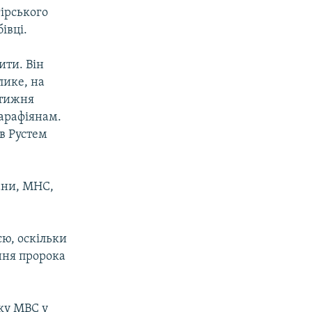
ірського
івці.
ити. Він
лике, на
 тижня
арафіянам.
в Рустем
ани, МНС,
єю, оскільки
ння пророка
вку МВС у