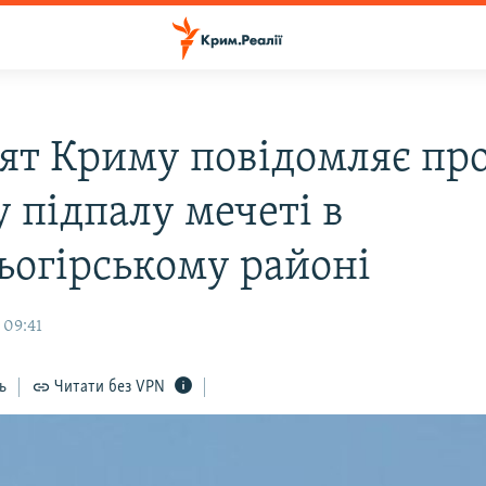
ят Криму повідомляє пр
 підпалу мечеті в
огірському районі
 09:41
ь
Читати без VPN