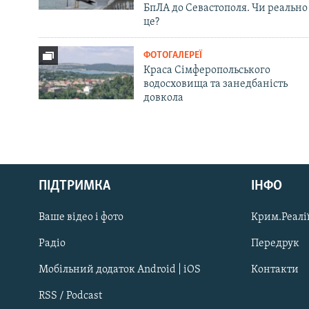
БпЛА до Севастополя. Чи реально
це?
ФОТОГАЛЕРЕЇ
Краса Сімферопольського
водосховища та занедбаність
довкола
Русский
ПІДТРИМКА
ІНФО
Qırımtatar
Ваше відео і фото
Крим.Реалії
ДОЛУЧАЙСЯ!
Радіо
Передрук
Мобільний додаток Android | iOS
Контакти
RSS / Podcast