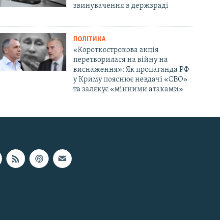
звинувачення в держзраді
ПОЛІТИКА
«Короткострокова акція
перетворилася на війну на
виснаження»: Як пропаганда РФ
у Криму пояснює невдачі «СВО»
та залякує «мінними атаками»