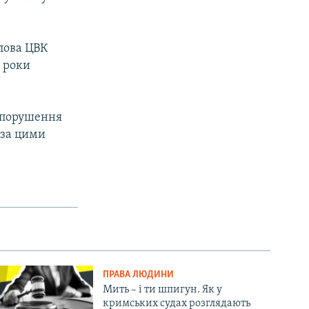
лова ЦВК
а роки
о порушення
 за цими
ПРАВА ЛЮДИНИ
Мить – і ти шпигун. Як у
кримських судах розглядають