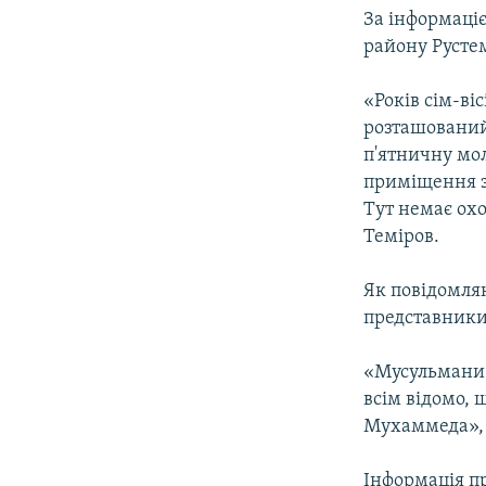
За інформаці
району Рустем
«Років сім-ві
розташований 
п'ятничну мол
приміщення з
Тут немає охо
Теміров.
Як повідомля
представники
«Мусульмани с
всім відомо,
Мухаммеда», 
Інформація пр