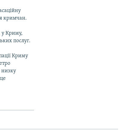
касаційну
ля кримчан.
 у Криму,
ьких послуг.
пації Криму
Петро
 низку
 це