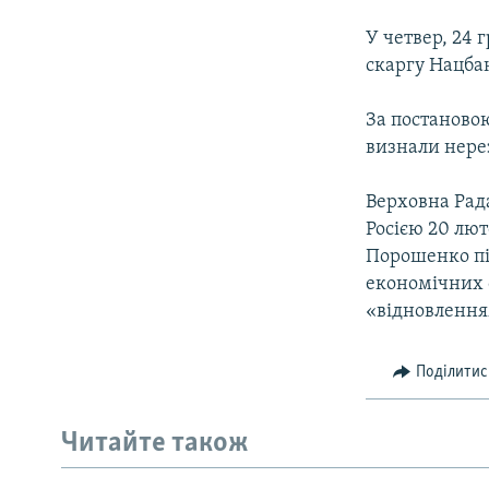
У четвер, 24 
скаргу Нацба
За постановою
визнали нере
Верховна Рад
Росією 20 лют
Порошенко пі
економічних с
«відновленням
Поділитис
Читайте також