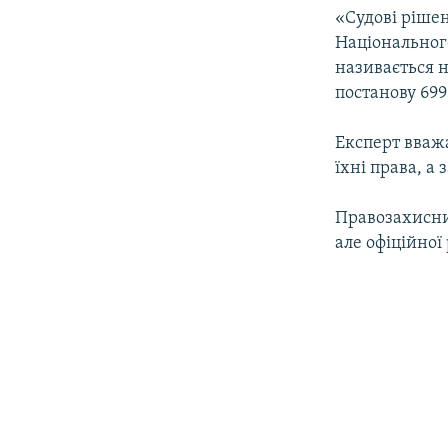
«Судові ріше
Національного
називається н
постанову 699
Експерт вваж
їхні права, а
Правозахисни
але офіційної 