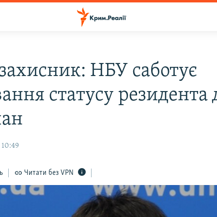
захисник: НБУ саботує
вання статусу резидента 
чан
 10:49
ь
Читати без VPN