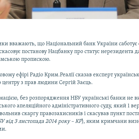
ки вважають, що Національний банк України саботує 
скасовує постанову Нацбанку про статус нерезидента 
имською пропискою.
овому ефірі Радіо Крим.Реалії сказав експерт українсь
 центру з прав людини Сергій Заєць.
рмацією, без розпорядження НБУ українські банки не 
ького апеляційного адміністративного суду, який 1 ве
вольнив скаргу правозахисників і скасував пункт пост
У від 3 листопада 2014 року – КР
), яким кримчани виз
ми.