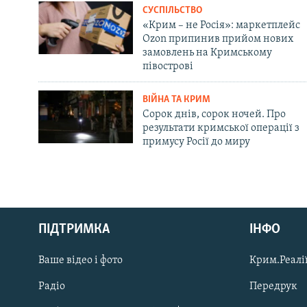
СУСПІЛЬСТВО
«Крим – не Росія»: маркетплейс
Ozon припинив прийом нових
замовлень на Кримському
півострові
ВІЙНА ТА КРИМ
Сорок днів, сорок ночей. Про
результати кримської операції з
примусу Росії до миру
Русский
ПІДТРИМКА
ІНФО
Qırımtatar
Ваше відео і фото
Крим.Реалії
ДОЛУЧАЙСЯ!
Радіо
Передрук