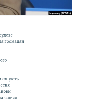
судове
для громадян
кого
виконують
ресня
анови
навалися