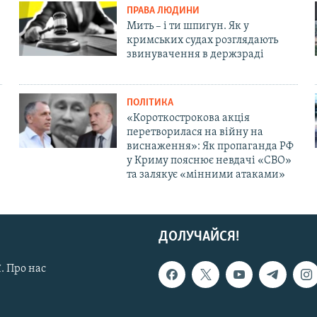
ПРАВА ЛЮДИНИ
Мить – і ти шпигун. Як у
кримських судах розглядають
звинувачення в держзраді
ПОЛІТИКА
«Короткострокова акція
перетворилася на війну на
виснаження»: Як пропаганда РФ
у Криму пояснює невдачі «СВО»
та залякує «мінними атаками»
ДОЛУЧАЙСЯ!
. Про нас