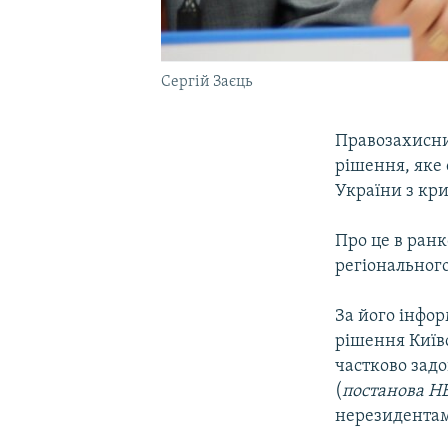
Сергій Заєць
Правозахисни
рішення, яке 
України з кр
Про це в ранк
регіонального
За його інфо
рішення Київс
частково задо
(
постанова НБ
нерезидента