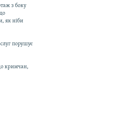
таж з боку
що
, як ніби
ослуг порушує
до кримчан,