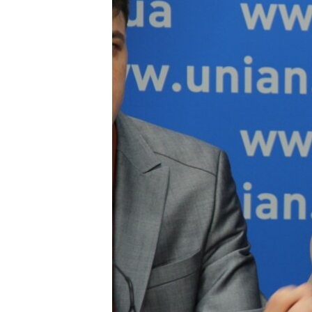
ВІДЕОУРОКИ «ELIFBE»
СВІДЧЕННЯ ОКУПАЦІЇ
УКРАЇНСЬКА ПРОБЛЕМА КРИМУ
ІНФОГРАФІКА