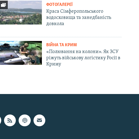
ФОТОГАЛЕРЕЇ
Краса Сімферопольського
водосховища та занедбаність
довкола
ВІЙНА ТА КРИМ
«Полювання на колони». Як ЗСУ
ріжуть військову логістику Росії в
Криму