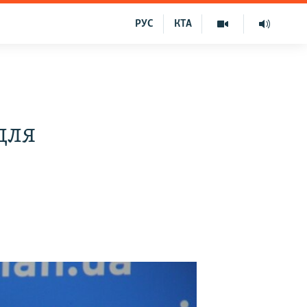
РУС
КТА
для