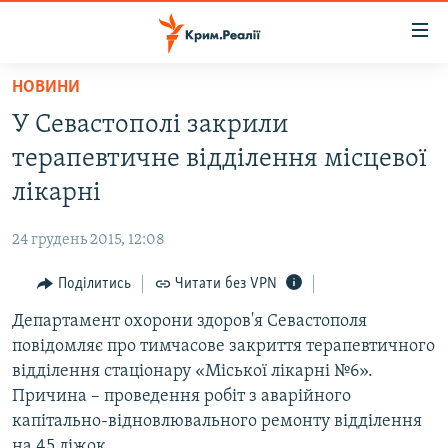
Доступність
посилання
Перейти
НОВИНИ
до
НОВИНИ
У Севастополі закрили
основного
ВОДА.КРИМ
матеріалу
терапевтичне відділення місцевої
ВІДЕО ТА ФОТО
Перейти
лікарні
до
ПОЛІТИКА
основної
24 грудень 2015, 12:08
БЛОГИ
навігації
Перейти
Поділитись
Читати без VPN
ПОГЛЯД
до
Департамент охорони здоров'я Севастополя
ІНТЕРВ'Ю
пошуку
повідомляє про тимчасове закриття терапевтичного
ВСЕ ЗА ДЕНЬ
відділення стаціонару «Міської лікарні №6».
СПЕЦПРОЕКТИ
Причина – проведення робіт з аварійного
капітально-відновлювального ремонту відділення
ЯК ОБІЙТИ БЛОКУВАННЯ
ДЕПОРТАЦІЯ
на 45 ліжок.