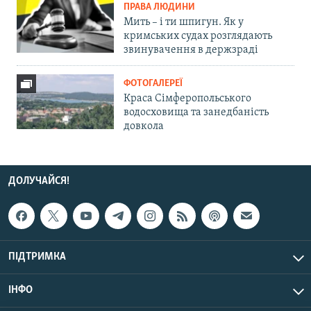
ПРАВА ЛЮДИНИ
Мить – і ти шпигун. Як у
кримських судах розглядають
звинувачення в держзраді
ФОТОГАЛЕРЕЇ
Краса Сімферопольського
водосховища та занедбаність
довкола
ДОЛУЧАЙСЯ!
ПІДТРИМКА
ІНФО