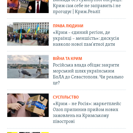
Крим сам себе не заправить і не
прогодує | Крим.Реалії
ПРАВА ЛЮДИНИ
«Крим – єдиний регіон, де
українці – меншість»: дискусія
навколо нової пам'ятної дати
ВІЙНА ТА КРИМ
Російська влада обіцяє закрити
морський шлях українським
БпЛА до Севастополя. Чи реально
це?
СУСПІЛЬСТВО
«Крим – не Росія»: маркетплейс
Ozon припинив прийом нових
замовлень на Кримському
півострові