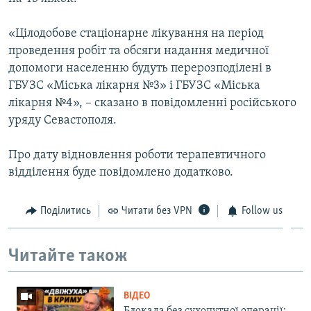
ВІДЕОУРОКИ «ELIFBE»
Русский
«Цілодобове стаціонарне лікування на період
СВІДЧЕННЯ ОКУПАЦІЇ
Qırımtatar
проведення робіт та обсяги надання медичної
УКРАЇНСЬКА ПРОБЛЕМА КРИМУ
допомоги населенню будуть перерозподілені в
ГБУЗС «Міська лікарня №3» і ГБУЗС «Міська
ДОЛУЧАЙСЯ!
ІНФОГРАФІКА
лікарня №4», – сказано в повідомленні російського
уряду Севастополя.
Усі сайти RFE/RL
Про дату відновлення роботи терапевтичного
відділення буде повідомлено додатково.
Поділитись
Читати без VPN
Follow us
Читайте також
ВІДЕО
Блокада без сухопутної операції: